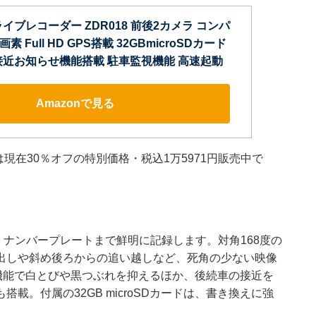
イブレコーダー ZDR018 前後2カメラ コンパ
素 Full HD GPS搭載 32GBmicroSDカード
接近お知らせ機能搭載 駐車監視機能 高速起動
Amazonで見る
は現在30％オフの特別価格・税込1万5971円販売中で
、ナンバープレートまで鮮明に記録します。対角168度の
出しや斜め後ろからの追い越しなど、死角の少ない映像
機能で白とびや黒つぶれを抑えるほか、後続車の接近を
載。付属の32GB microSDカードは、書き換えに強