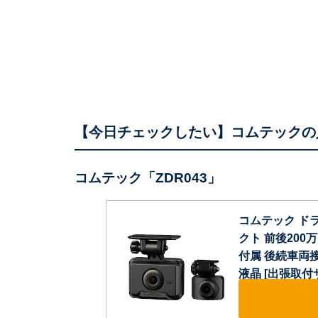
【今日チェックしたい】コムテックの
コムテック「ZDR043」
コムテック ドラ
クト 前後200万画
付属 後続車両
液晶 [出張取付