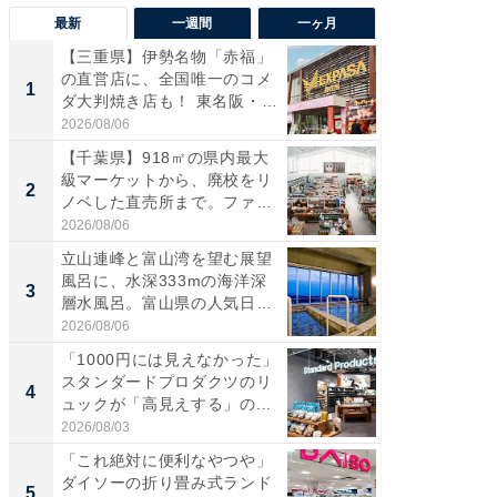
最新
一週間
一ヶ月
【三重県】伊勢名物「赤福」
【兵庫
の直営店に、全国唯一のコメ
ーメン
1
1
ダ大判焼き店も！ 東名阪・
再現した
伊...
道...
2026/08/06
2026/08/0
【千葉県】918㎡の県内最大
【三重
級マーケットから、廃校をリ
の直営
2
2
ノベした直売所まで。ファ
ダ大判焼
ー...
伊...
2026/08/06
2026/08/0
立山連峰と富山湾を望む展望
【千葉県
風呂に、水深333mの海洋深
級マー
3
3
層水風呂。富山県の人気日
ノベし
帰...
ー...
2026/08/06
2026/08/0
「1000円には見えなかった」
ステラ
スタンダードプロダクツのリ
詰め放題
4
4
ュックが「高見えする」の...
00円で「
2026/08/03
2026/08/0
「これ絶対に便利なやつや」
立山連
ダイソーの折り畳み式ランド
風呂に、
5
5