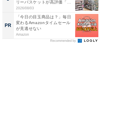
リーバスケットが高評価「使
層水風
わ...
帰...
2026/08/03
2026/08/0
「今日の目玉商品は？」毎日
シェア別荘
変わるAmazonタイムセール
wners
PR
PR
が見逃せない
Amazon
COCO VIL
Recommended by