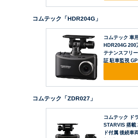
コムテック「HDR204G」
コムテック 車
HDR204G 20
テナンスフリー対
証 駐車監視 G
コムテック「ZDR027」
コムテック ドラ
STARVIS 搭載 
ド付属 後続車