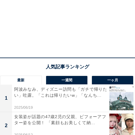
最新
一週間
一ヶ月
阿波みなみ、ディズニー訪問も「ガチで帰りた
い」吐露。「これは帰りたいw」「なんち...
1
2025/06/19
女装姿が話題の47歳2児の父親、ビフォーアフ
ター姿を公開！ 「素顔もお美しくて納...
2