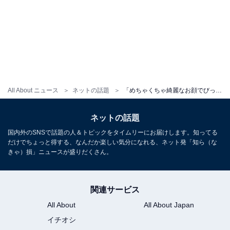
All About ニュース
ネットの話題
「めちゃくちゃ綺麗なお顔でびっくり」菊地亜美、高尾山を満喫する親子ショットを公開！ 「最高ですね」
ネットの話題
国内外のSNSで話題の人＆トピックをタイムリーにお届けします。知ってる
だけでちょっと得する、なんだか楽しい気分になれる、ネット発「知ら（な
きゃ）損」ニュースが盛りだくさん。
関連サービス
All About
All About Japan
イチオシ