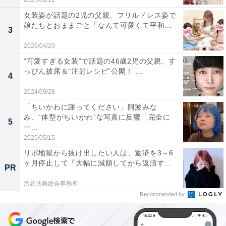
2025/06/12
女装姿が話題の2児の父親、フリルドレス姿で
娘たちとおままごと「なんて可愛くて平和...
3
2026/04/20
“可愛すぎる女装”で話題の46歳2児の父親、す
っぴん披露＆“注射レシピ”公開！ ...
4
2024/09/28
「ちいかわに謝ってください」阿波みな
み、“体型がちいかわ”な写真に反響「完全に
5
一...
2025/05/15
リボ地獄から抜け出したい人は、返済を3～6
ヶ月停止して『大幅に減額してから返済す...
PR
渋谷法務総合事務所
Recommended by