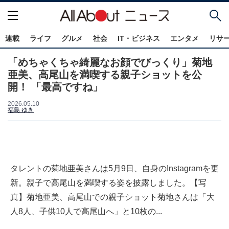
連載
ライフ
グルメ
社会
IT・ビジネス
エンタメ
リサ
「めちゃくちゃ綺麗なお顔でびっくり」菊地
亜美、高尾山を満喫する親子ショットを公
開！ 「最高ですね」
2026.05.10
福島 ゆき
タレントの菊地亜美さんは5月9日、自身のInstagramを更
新。親子で高尾山を満喫する姿を披露しました。【写
真】菊地亜美、高尾山での親子ショット菊地さんは「大
人8人、子供10人で高尾山へ」と10枚の...