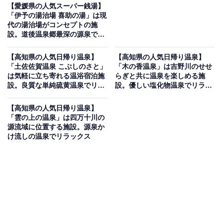
【愛媛県の人気スーパー銭湯】
「伊予の湯治場 喜助の湯」は現
代の湯治場がコンセプトの施
設。道後温泉郷最深の源泉でリ
ラックス
【高知県の人気日帰り温泉】
【高知県の人気日帰り温泉】
「土佐佐賀温泉 こぶしのさと」
「木の香温泉」は吉野川のせせ
は気軽に立ち寄れる温浴宿泊施
らぎと共に温泉を楽しめる施
設。良質な単純硫黄温泉でリラ
設。優しい塩化物温泉でリラッ
ックス
クス
【高知県の人気日帰り温泉】
「雲の上の温泉」は四万十川の
源流域に位置する施設。源泉か
け流しの温泉でリラックス