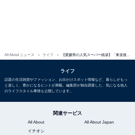
All About ニュース
ライフ
【愛媛県の人気スーパー銭湯】「東道後温泉 久米之癒」は美肌の湯と三玉水にこだわる施設。独特のヌメりがあるお湯でリラックス
ライフ
話題の生活雑貨やファッション、お出かけスポット情報など、暮らしがもっ
と楽しく、豊かになるヒントが満載。編集部が独自調査した、気になる他人
のライフスタイル事情も公開しています。
関連サービス
All About
All About Japan
イチオシ