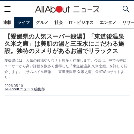
連載
ライフ
グルメ
社会
IT・ビジネス
エンタメ
リサ
【愛媛県の人気スーパー銭湯】「東道後温泉
久米之癒」は美肌の湯と三玉水にこだわる施
設。独特のヌメりがあるお湯でリラックス
愛媛県には、人気の銭湯やサウナも数多く存在します。今回は、中でも特に
ユーザーから高い評価を数多く獲得した「東道後温泉 久米之癒」を詳しく紹
介します。（サムネイル画像：「東道後温泉 久米之癒」公式Webサイトよ
り）
2026.05.10
All About ニュース編集部