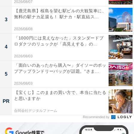
2026/08/07
【鹿児島県】桜島を望む駅ビルの大観覧車に、
無料の駅ナカ足湯も！ 駅ナカ・駅直結ス...
3
2026/08/08
「1000円には見えなかった」スタンダードプ
ロダクツのリュックが「高見えする」の...
4
2026/08/03
「面白いのあったから購入〜」ダイソーのポッ
プアップランドリーバッグが話題。“さま...
5
2026/08/03
【宝くじ】このままの買い方で、本当に当たる
と思いますか
PR
合同会社デジタルファーム
Recommended by