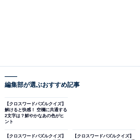
□に入るひらがなは？
次の言葉に共通して入るひらがなを考えてみましょう。
・い □ ご（縦の言葉）
・か □ ど □（横の言葉）
・う □ わ（縦の言葉）
編集部が選ぶおすすめ記事
ヒント：左側の縦の言葉は、「真っ赤な果物」の名前で
す。
【クロスワードパズルクイズ】
解けると快感！ 空欄に共通する
あわせて読みたい
2文字は？鮮やかなあの色がヒ
ント
【クロスワードパズルクイズ】解けるとすっ
きり！ 空欄に共通する2文字は？ お祭りの屋
台や身近な鳥がヒント
【クロスワードパズルクイズ】
【クロスワードパズルクイズ】