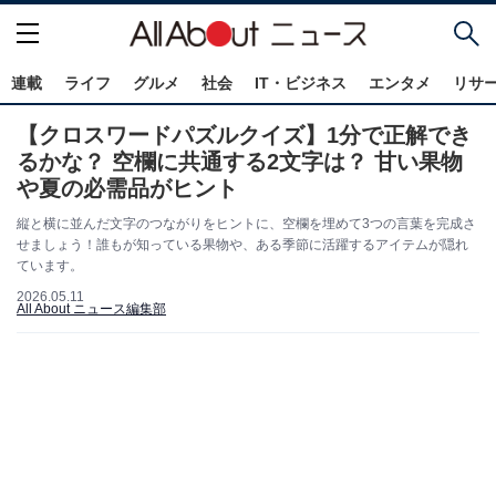
連載
ライフ
グルメ
社会
IT・ビジネス
エンタメ
リサ
【クロスワードパズルクイズ】1分で正解でき
るかな？ 空欄に共通する2文字は？ 甘い果物
や夏の必需品がヒント
縦と横に並んだ文字のつながりをヒントに、空欄を埋めて3つの言葉を完成さ
せましょう！誰もが知っている果物や、ある季節に活躍するアイテムが隠れ
ています。
2026.05.11
All About ニュース編集部