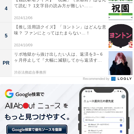
て読む？ 1文字目の読み方が難しい……
4
2024/12/06
【推し活用語クイズ】「ヨントン」はどんな意
味？ ファンにとってはたまらない…！
5
2024/10/09
リボ地獄から抜け出したい人は、返済を3～6
ヶ月停止して『大幅に減額してから返済す...
PR
渋谷法務総合事務所
Recommended by