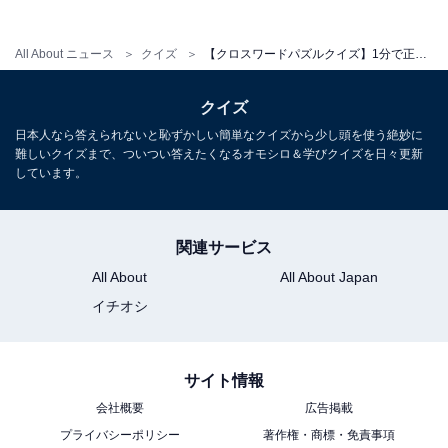
All About ニュース
クイズ
【クロスワードパズルクイズ】1分で正解できるかな？ 空欄に共通する2文字は？ 甘い果物や夏の必需品がヒント
クイズ
日本人なら答えられないと恥ずかしい簡単なクイズから少し頭を使う絶妙に
難しいクイズまで、ついつい答えたくなるオモシロ＆学びクイズを日々更新
しています。
関連サービス
All About
All About Japan
イチオシ
サイト情報
会社概要
広告掲載
プライバシーポリシー
著作権・商標・免責事項