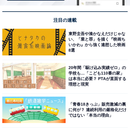
注目の連載
東野圭吾や湊かなえだけじゃな
い、「業と罪」を描く『映画ち
いかわ』から強く連想した映画
8選
20年間「駆け込み実績ゼロ」の
学校も…「こども110番の家」
は本当に必要？ PTAが直面する
理想と現実
「青春18きっぷ」販売激減の裏
に何が？ 連続利用の厳格化だけ
ではない「本当の理由」