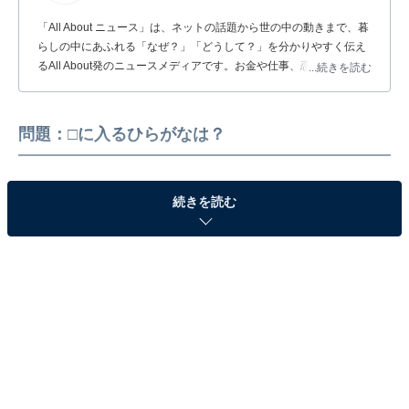
「All About ニュース」は、ネットの話題から世の中の動きまで、暮
らしの中にあふれる「なぜ？」「どうして？」を分かりやすく伝え
るAll About発のニュースメディアです。お金や仕事、恋愛、ITに関
...続きを読む
する疑問に対して専門家が分かりやすく回答するほか、エンタメ情
報やSNSで話題のトピックスを紹介しています。
問題：□に入るひらがなは？
続きを読む