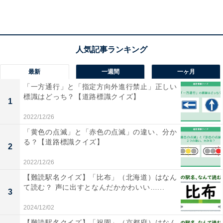
こちらもおすすめ
【クロスワードパズルクイズ】1分でストレス解
消！ 空欄に共通する2文字は？学生時代の思い
出がヒント
最新
一週間
一ヶ月
「一方通行」と「指定方向外進行禁止」正しい
標識はどっち？【道路標識クイズ】
1
2022/12/26
「黄色の点滅」と「赤色の点滅」の違い、分か
1
2
る？【道路標識クイズ】
2
2022/12/26
【難読駅名クイズ】「比布」（北海道）はなん
て読む？ 声に出すとなんだかかわいい…...
3
2024/12/02
【難読駅名クイズ】「祝園」（京都府）はなん