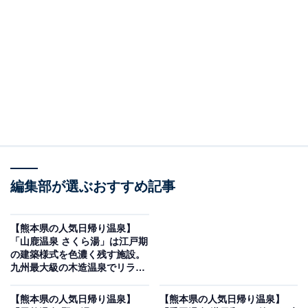
紹介します。今回紹介するのは、熊本県で人気の施設
「温泉の郷 山鹿どんぐり村」です。
※2026年5月時点で、Googleクチコミが500件以上、平
均評価が4.0超えの銭湯を紹介しています
＞営業時間をチェックする
この記事の執筆者：
All About ニュース編集
部
編集部が選ぶおすすめ記事
「All About ニュース」は、ネットの話題から世の中の動きまで、暮
らしの中にあふれる「なぜ？」「どうして？」を分かりやすく伝え
【熊本県の人気日帰り温泉】
るAll About発のニュースメディアです。お金や仕事、恋愛、ITに関
...続きを読む
「山鹿温泉 さくら湯」は江戸期
する疑問に対して専門家が分かりやすく回答するほか、エンタメ情
の建築様式を色濃く残す施設。
報やSNSで話題のトピックスを紹介しています。
九州最大級の木造温泉でリラッ
※本記事で紹介している商品の購入やサービスの利用により、売上の一部が
クス
オールアバウトに還元されることがあります。
【熊本県の人気日帰り温泉】
【熊本県の人気日帰り温泉】