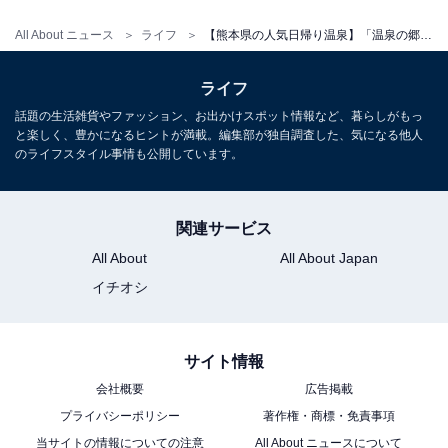
宿泊：不可（日帰り施設のため、駐車場での寝泊りも原
All About ニュース
ライフ
【熊本県の人気日帰り温泉】「温泉の郷 山鹿どんぐり村」は自然に囲まれた癒やしの施設。源泉かけ流しの美肌湯とドライサウナでリラックス
則禁止。ただし、2台限定の有料車中泊スペース「RVパ
ークSmart」での宿泊は可能です。）
ライフ
話題の生活雑貨やファッション、お出かけスポット情報など、暮らしがもっ
と楽しく、豊かになるヒントが満載。編集部が独自調査した、気になる他人
のライフスタイル事情も公開しています。
関連サービス
All About
All About Japan
イチオシ
サイト情報
会社概要
広告掲載
プライバシーポリシー
著作権・商標・免責事項
当サイトの情報についての注意
All About ニュースについて