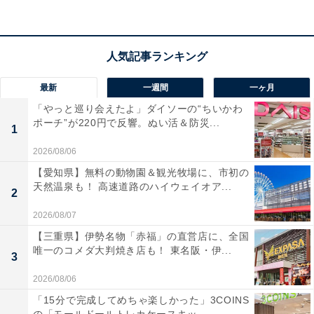
最新
一週間
一ヶ月
「やっと巡り会えたよ」ダイソーの“ちいかわ
ポーチ”が220円で反響。ぬい活＆防災...
1
2026/08/06
【愛知県】無料の動物園＆観光牧場に、市初の
天然温泉も！ 高速道路のハイウェイオア...
2
2026/08/07
【三重県】伊勢名物「赤福」の直営店に、全国
「温泉の郷 山鹿どんぐり村」の口コミは？
唯一のコメダ大判焼き店も！ 東名阪・伊...
3
「温泉の郷 山鹿どんぐり村」には以下のような口コミが
2026/08/06
寄せられています。
「15分で完成してめちゃ楽しかった」3COINS