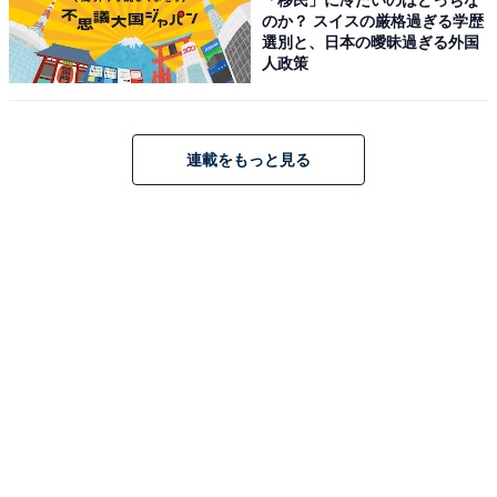
田方面より菊水ICから車で約20分。熊本市内より植木IC
のか？ スイスの厳格過ぎる学歴
選別と、日本の曖昧過ぎる外国
から車で約25分。大駐車場完備。
人政策
料金
※ボディーソープ備え付けあり。シャンプー・リンス、
連載をもっと見る
タオル類は有料販売・レンタルとなります。
平日：600円（大人/日中 10:00〜1:30）
土・日・祝：600円（大人/日中 10:00〜1:30）
※深夜1:30〜翌7:30は深夜料金700円
営業時間
営業時間：10:00～翌7:30
定休日：木曜日
宿泊可否