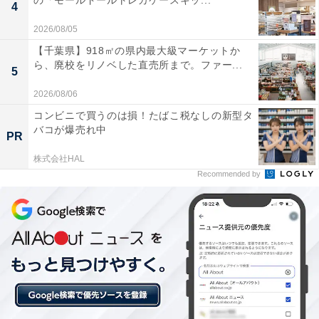
の「モールドールトレカケースキッ...
4
泉質が非常に良く、トロトロとしたお湯で肌が滑ら
2026/08/05
かになる。源泉かけ流しの新鮮なお湯を堪能できま
【千葉県】918㎡の県内最大級マーケットか
ら、廃校をリノベした直売所まで。ファー...
す。
5
2026/08/06
コンビニで買うのは損！たばこ税なしの新型タ
ドライサウナと露天にある水風呂の温度バランスが
バコが爆売れ中
PR
絶妙で、外気浴スペースも自然豊かで「ととのう」
株式会社HAL
のに最適な環境です。
Recommended by
犬専用の温泉やドッグランが充実しており、ペット
連れでも気兼ねなく温泉地の雰囲気を楽しめます。