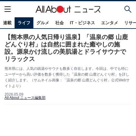
連載
ライフ
グルメ
社会
IT・ビジネス
エンタメ
リサ
【熊本県の人気日帰り温泉】「温泉の郷 山鹿
どんぐり村」は自然に囲まれた癒やしの施
設。源泉かけ流しの美肌湯とドライサウナで
リラックス
熊本県には、人気の銭湯やサウナも数多く存在します。今回は、中でも特に
ユーザーから高い評価を数多く獲得した「温泉の郷 山鹿どんぐり村」を詳し
く紹介します。（サムネイル画像：「温泉の郷 山鹿どんぐり村」公式Webサ
イトより）
2026.05.09
All About ニュース編集部