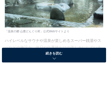
「温泉の郷 山鹿どんぐり村」公式Webサイトより
ハイレベルなサウナや温泉が楽しめるスーパー銭湯やス
パなどの施設を、休日や仕事終わりの楽しみにしている
続きを読む
人も少なくないはず。日々の疲れを癒すリラックスタイ
ムは、何物にも代えがたい時間ですよね。しかし、近年
では高い人気をほこる施設も多く、どこに行けばよいか
迷ってしまう……そんな思いを抱えている人もいるので
はないでしょうか。
そんな人に向けて、All About ニュース編集部が厳選し
た、人気かつ評価の高いサウナやスーパー銭湯の施設を