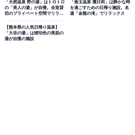
「温泉の郷 山鹿どんぐり村」は全湯源泉かけ流し
「天然温泉 野の湯」はトロトロ
「垂玉温泉 瀧日和」は静かな時
の「美人の湯」が自慢。全室貸
を過ごすための日帰り施設。名
の美肌の湯が自慢
切のプライベート空間でリラッ
湯「金龍の滝」でリラックス
クス
Ph値9.5以上のアルカリ性単純温泉で、つるつる・スベ
【熊本県の人気日帰り温泉】
「大谷の湯」は琥珀色の美肌の
スベとした肌触りが特徴です。こだわりの岩造りがベー
湯が自慢の施設
スの露天風呂や、県下で好評のドライサウナ、約18℃の
水風呂を完備。また、全国的にも珍しい犬専用の温泉
「相棒の湯」や広大なドッグランを併設しており、愛犬
と一緒に一日中リフレッシュできる庭園も魅力です。
楽天トラベルで泊まれるサウナを探す