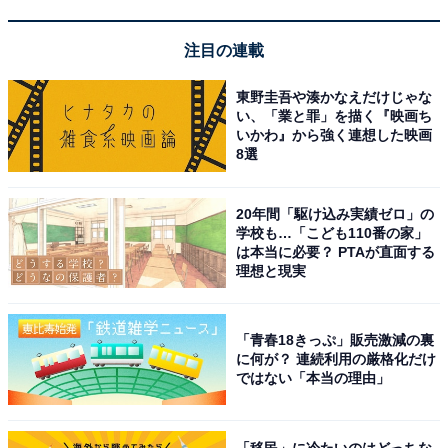
注目の連載
東野圭吾や湊かなえだけじゃな
い、「業と罪」を描く『映画ち
いかわ』から強く連想した映画
8選
20年間「駆け込み実績ゼロ」の
学校も…「こども110番の家」
は本当に必要？ PTAが直面する
理想と現実
アクセス・料金情報は？ 泊まれる？
「青春18きっぷ」販売激減の裏
に何が？ 連続利用の厳格化だけ
アクセス
ではない「本当の理由」
所在地：熊本県山鹿市久原3905
アクセス：阿蘇・菊池方面より車で約20分。福岡・大牟
「移民」に冷たいのはどっちな