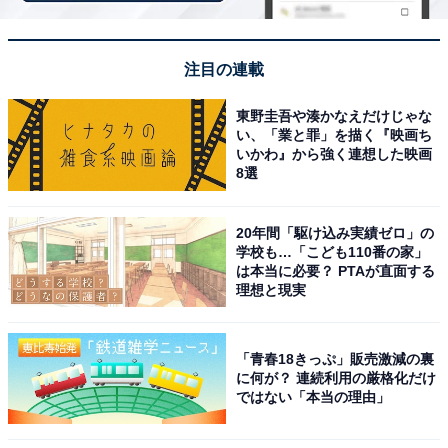
注目の連載
東野圭吾や湊かなえだけじゃな
い、「業と罪」を描く『映画ち
いかわ』から強く連想した映画
8選
20年間「駆け込み実績ゼロ」の
学校も…「こども110番の家」
は本当に必要？ PTAが直面する
理想と現実
アクセス・料金情報は？ 泊まれる？
「青春18きっぷ」販売激減の裏
に何が？ 連続利用の厳格化だけ
アクセス
ではない「本当の理由」
所在地： 岡山県岡山市北区青江2丁目4-15