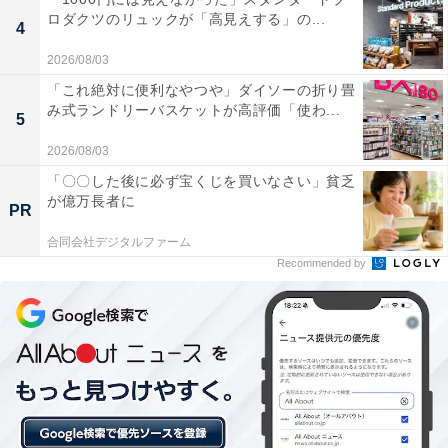
「SPA&Wellnessぽかぽか」には以下のような口コミが
ロダクツのリュックが「高見えする」の...
4
寄せられています。
2026/08/03
「これ絶対に便利なやつや」ダイソーの折り畳
サウナの温度設定や水風呂のバランスが良く、「整
み式ランドリーバスケットが高評価「使わ...
5
う」ための環境が非常に充実している。
2026/08/03
「〇〇した後に必ず宝くじを買いなさい」貧乏
が億万長者に
岩盤浴の「ちむじるばん」が本格的で、じっくりと
PR
汗を流してリフレッシュできる。
合同会社デジタルファーム
Recommended by
入浴料がリーズナブルでありながら、ジムでの運動
や食事、リラクゼーションまで幅広く利用でき、コ
ストパフォーマンスが非常に高い。