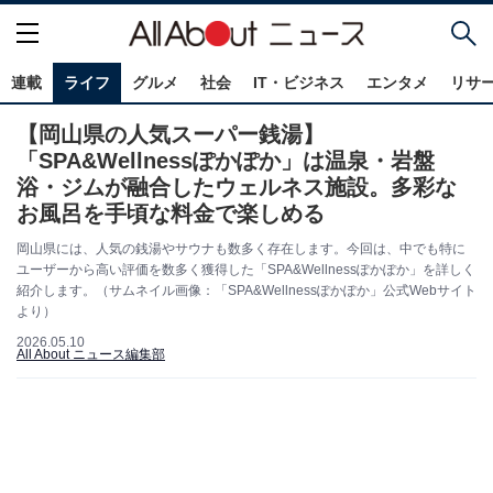
連載
ライフ
グルメ
社会
IT・ビジネス
エンタメ
リサ
【岡山県の人気スーパー銭湯】
「SPA&Wellnessぽかぽか」は温泉・岩盤
浴・ジムが融合したウェルネス施設。多彩な
お風呂を手頃な料金で楽しめる
岡山県には、人気の銭湯やサウナも数多く存在します。今回は、中でも特に
ユーザーから高い評価を数多く獲得した「SPA&Wellnessぽかぽか」を詳しく
紹介します。（サムネイル画像：「SPA&Wellnessぽかぽか」公式Webサイト
より）
2026.05.10
All About ニュース編集部