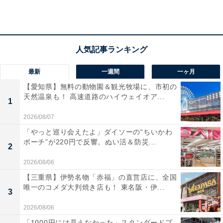
最新
一週間
一ヶ月
【愛知県】無料の動物園＆観光牧場に、市初の
天然温泉も！ 高速道路のハイウェイオア...
1
2026/08/07
「やっと巡り会えたよ」ダイソーの“ちいかわ
ポーチ”が220円で反響。ぬい活＆防災...
2
2026/08/06
【三重県】伊勢名物「赤福」の直営店に、全国
唯一のコメダ大判焼き店も！ 東名阪・伊...
3
「SPA&Wellnessぽかぽか」の口コミは？
2026/08/06
「1000円には見えなかった」スタンダードプ