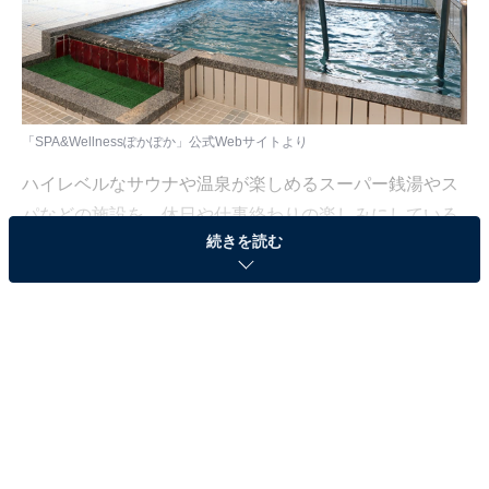
「SPA&Wellnessぽかぽか」公式Webサイトより
ハイレベルなサウナや温泉が楽しめるスーパー銭湯やス
パなどの施設を、休日や仕事終わりの楽しみにしている
続きを読む
人も少なくないはず。日々の疲れを癒すリラックスタイ
ムは、何物にも代えがたい時間ですよね。しかし、近年
では高い人気をほこる施設も多く、どこに行けばよいか
迷ってしまう……そんな思いを抱えている人もいるので
はないでしょうか。
そんな人に向けて、All About ニュース編集部が厳選し
た、人気かつ評価の高いサウナやスーパー銭湯の施設を