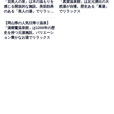
「SPA&Wellnessぽかぽか」は温泉・岩盤浴・ジ
「花美人の里」は木の温もりを
「真賀温泉館」は足元湧出の天
感じる開放的な施設。美肌効果
然湯が自慢。歴史ある「幕湯」
ムがそろう複合施設
のある「美人の湯」でリラック
でリラックス
ス
「SPA&Wellnessぽかぽか」は、温泉・岩盤浴・ジムな
【岡山県の人気日帰り温泉】
「湯郷鷺温泉館」は1200年の歴
どを利用できる複合健康施設です。施設内の「ぽかぽか
史を持つ元湯施設。バリエーシ
温泉」では、「整う」サウナやアヒルちゃん風呂が人気
ョン豊かなお湯でリラックス
の露天風呂、低周波の電気風呂など多彩な浴槽が楽しめ
ます。また、服を着たまま寝転べる「ぽかぽかちむじる
ばん岩盤浴」や、身体が持つ機能改善を目指す「機能改
善ぽかぽかGYM」を併設。軽食コーナーやエステ・あか
すりもあり、健康と癒しをトータルで提供しています。
楽天トラベルで泊まれるサウナを探す