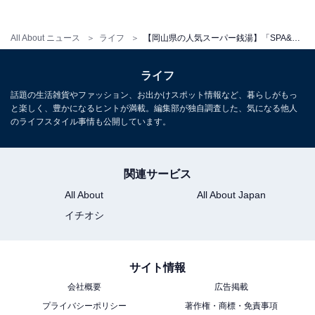
All About ニュース
ライフ
【岡山県の人気スーパー銭湯】「SPA&Wellnessぽかぽか」は温泉・岩盤浴・ジムが融合したウェルネス施設。多彩なお風呂を手頃な料金で楽しめる
ライフ
話題の生活雑貨やファッション、お出かけスポット情報など、暮らしがもっ
と楽しく、豊かになるヒントが満載。編集部が独自調査した、気になる他人
のライフスタイル事情も公開しています。
関連サービス
All About
All About Japan
イチオシ
こちらもおすすめ
サイト情報
【岡山県の人気スーパー銭湯】「岡山みやび温
泉 大家族の湯」は天然温泉と充実のプール・フ
会社概要
広告掲載
ィットネスが楽しめる施設。家族連れにもおす
プライバシーポリシー
著作権・商標・免責事項
すめのだんらんの場