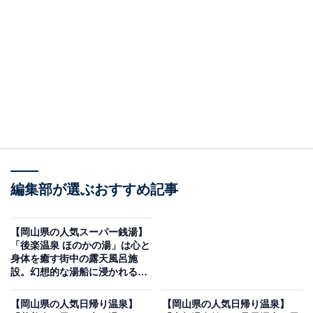
紹介します。今回紹介するのは、岡山県で人気の施設
「SPA&Wellnessぽかぽか」です。
※2026年5月時点で、Googleクチコミが500件以上、平
均評価が3.5超えの銭湯を紹介しています
＞アクセスと料金をチェックする
この記事の執筆者：
All About ニュース編集
部
編集部が選ぶおすすめ記事
「All About ニュース」は、ネットの話題から世の中の動きまで、暮
らしの中にあふれる「なぜ？」「どうして？」を分かりやすく伝え
【岡山県の人気スーパー銭湯】
るAll About発のニュースメディアです。お金や仕事、恋愛、ITに関
...続きを読む
「後楽温泉 ほのかの湯」は心と
する疑問に対して専門家が分かりやすく回答するほか、エンタメ情
身体を癒す街中の露天風呂施
報やSNSで話題のトピックスを紹介しています。
設。幻想的な湯船に浸かれる安
※本記事で紹介している商品の購入やサービスの利用により、売上の一部が
らぎ空間
オールアバウトに還元されることがあります。
【岡山県の人気日帰り温泉】
【岡山県の人気日帰り温泉】