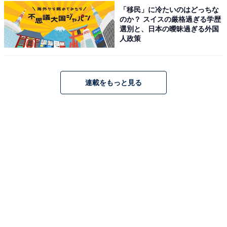
アクセス：岡山駅バスターミナル当新田・大東行きよ
「移民」に冷たいのはどっちな
のか？ スイスの厳格過ぎる学歴
り、日赤病院経由行きバスで約20分、「青江北」下車徒
選別と、日本の曖昧過ぎる外国
歩約5分。
人政策
料金
連載をもっと見る
※お風呂の利用料金（大人）です。サウナ（お風呂付
き）は800円（大人）です。洗い場には石けん、シャン
プーなどの備え付けはありません。有料の貸しタオル
や、ボディソープ＆オールインワンシャンプーあり。
平日：480円
土・日・祝：480円
宿泊可否
宿泊：不可（営業時間が8:00～23:00であり、宿泊向けの
設備やプランの案内はないため）