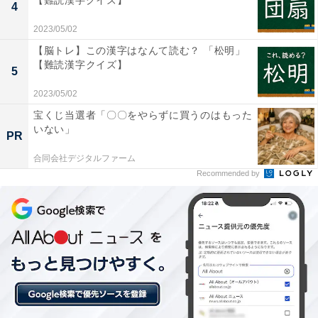
【難読漢字クイズ】
4
2023/05/02
【脳トレ】この漢字はなんて読む？ 「松明」
【難読漢字クイズ】
5
2023/05/02
宝くじ当選者「〇〇をやらずに買うのはもった
いない」
PR
合同会社デジタルファーム
Recommended by