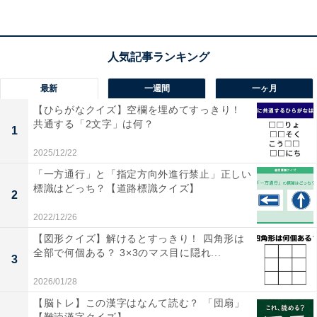
こちらもおすすめ
【クロスワードパズルクイズ】解けるとすっき
り！ 空欄に共通する2文字は？植物にまつわる
言葉がヒント
最新
一週間
一ヶ月
【ひらがなクイズ】空欄を埋めてすっきり！
共通する「2文字」は何？
1
2025/12/22
「一方通行」と「指定方向外進行禁止」正しい
標識はどっち？【道路標識クイズ】
2
1
2
2022/12/26
【図形クイズ】解けるとすっきり！ 四角形は
全部で何個ある？ 3×3のマス目に隠れ...
3
2026/01/28
【脳トレ】この漢字はなんて読む？ 「団扇」