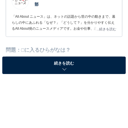
部
「All About ニュース」は、ネットの話題から世の中の動きまで、暮
らしの中にあふれる「なぜ？」「どうして？」を分かりやすく伝え
るAll About発のニュースメディアです。お金や仕事、恋愛、ITに関
...続きを読む
する疑問に対して専門家が分かりやすく回答するほか、エンタメ情
報やSNSで話題のトピックスを紹介しています。
問題：□に入るひらがなは？
続きを読む