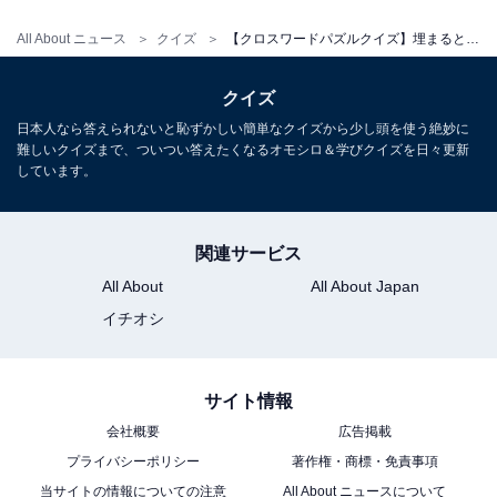
All About ニュース
クイズ
【クロスワードパズルクイズ】埋まると快感！ 空欄に共通する2文字は？ お祝い事にまつわる言葉がヒント
クイズ
日本人なら答えられないと恥ずかしい簡単なクイズから少し頭を使う絶妙に
難しいクイズまで、ついつい答えたくなるオモシロ＆学びクイズを日々更新
しています。
関連サービス
All About
All About Japan
イチオシ
サイト情報
会社概要
広告掲載
プライバシーポリシー
著作権・商標・免責事項
当サイトの情報についての注意
All About ニュースについて