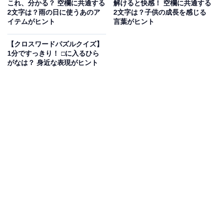
これ、分かる？ 空欄に共通する
解けると快感！ 空欄に共通する
2文字は？雨の日に使うあのア
2文字は？子供の成長を感じる
イテムがヒント
言葉がヒント
次ページ
正解を見る
【クロスワードパズルクイズ】
1分ですっきり！ □に入るひら
がなは？ 身近な表現がヒント