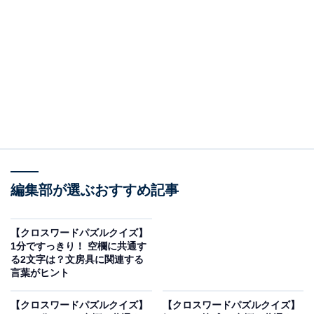
□に入るひらがなは？
次の言葉に共通して入るひらがなを考えてみましょう。
・か □ で（縦の言葉）
・か □ ま □（横の言葉）
・ま □ り（縦の言葉）
編集部が選ぶおすすめ記事
ヒント：横の言葉は、伝統的な「縁起物」の名前です。
【クロスワードパズルクイズ】
1分ですっきり！ 空欄に共通す
あわせて読みたい
る2文字は？文房具に関連する
言葉がヒント
【クロスワードパズルクイズ】解けるとすっ
きり！ 空欄に共通する2文字は？ 植物にまつ
わる言葉がヒント
【クロスワードパズルクイズ】
【クロスワードパズルクイズ】