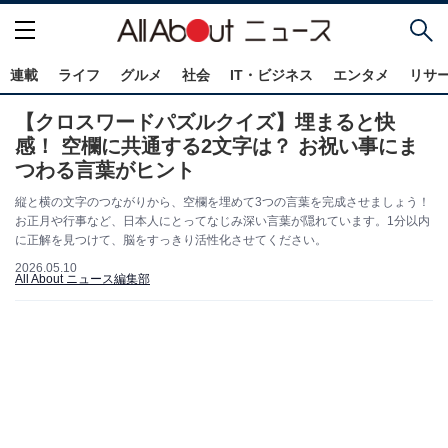
連載
ライフ
グルメ
社会
IT・ビジネス
エンタメ
リサ
【クロスワードパズルクイズ】埋まると快
感！ 空欄に共通する2文字は？ お祝い事にま
つわる言葉がヒント
縦と横の文字のつながりから、空欄を埋めて3つの言葉を完成させましょう！
お正月や行事など、日本人にとってなじみ深い言葉が隠れています。1分以内
に正解を見つけて、脳をすっきり活性化させてください。
2026.05.10
All About ニュース編集部