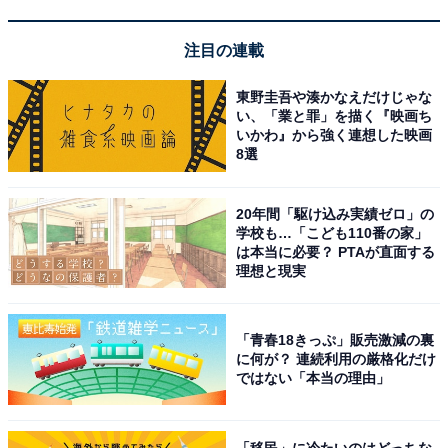
注目の連載
東野圭吾や湊かなえだけじゃな
い、「業と罪」を描く『映画ち
いかわ』から強く連想した映画
8選
20年間「駆け込み実績ゼロ」の
学校も…「こども110番の家」
は本当に必要？ PTAが直面する
理想と現実
「青春18きっぷ」販売激減の裏
に何が？ 連続利用の厳格化だけ
ではない「本当の理由」
「移民」に冷たいのはどっちな