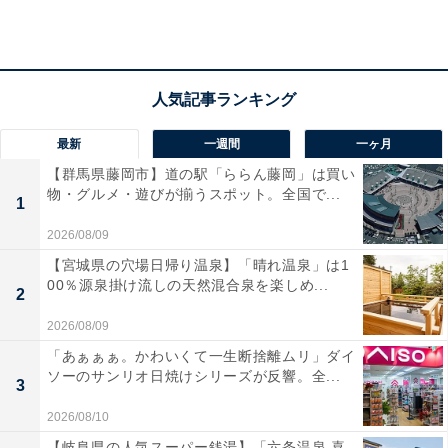
メンテナンスフリー」機能！ 書き込みエラーを抑え、い
ざという時の撮り逃しをしっかり防げるのは心強いです
ね。夜間や逆光に強いHDR技術も搭載され、どんな時間
帯でも安定した視認性を発揮します。安心の日本製でメ
ーカー3年保証が付いている点も、信頼性を求める人に
は嬉しいポイント。コンパクトな設計なので、視界を遮
最新
一週間
一ヶ月
らずスマートに設置できるのも魅力です。
【群馬県藤岡市】道の駅「ららん藤岡」は買い
物・グルメ・遊びが揃うスポット。全国で...
1
ユーザーからは「画像が綺麗」「設定がシンプルで迷わ
2026/08/09
ない」と高く評価されています。一方で、「前方のみの
【宮城県の穴場日帰り温泉】「晴れ温泉」は1
記録なので、後方も撮りたいなら物足りない」という声
00％源泉掛け流しの天然混合泉を楽しめ...
2
も。国内ブランドの質を重視する人や、まずは前方録画
2026/08/09
を確実に備えたい人には、おすすめの商品といえそうで
「あぁぁぁ。かわいくて一生断捨離ムリ」ダイ
す。
ソーのサンリオ日焼けシリーズが反響。全...
3
2026/08/10
【岐阜県の人気スーパー銭湯】「六条温泉 喜