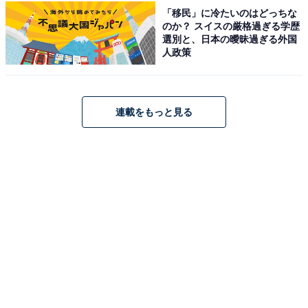
対応]
「移民」に冷たいのはどっちな
Amazonで見る
のか？ スイスの厳格過ぎる学歴
選別と、日本の曖昧過ぎる外国
人政策
コムテック「HDR362GW」
連載をもっと見る
コムテック 車用 ドライブレコーダー 液晶 360度全方位
+リヤカメラ搭載 HDR362GW GPS/ナイトビジョン機
能/GPS警報機能搭載 日本製 3年保証 常時録画 衝撃録画
駐車監視 補償サービス2万円 COMTEC [出張取付サービス
対応]
Amazonで見る
コムテック「ZDR065」