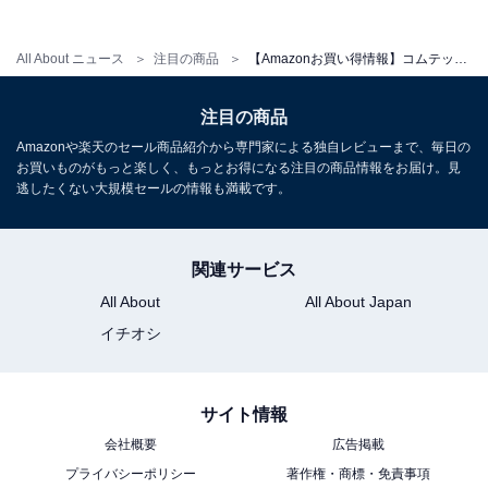
All About ニュース
注目の商品
【Amazonお買い得情報】コムテック「ドライブレコーダー」が特別価格で登場中【5月9日】
注目の商品
Amazonや楽天のセール商品紹介から専門家による独自レビューまで、毎日の
コムテック ドライブレコーダー ZDR065 フロントカメラ
お買いものがもっと楽しく、もっとお得になる注目の商品情報をお届け。見
WQHD 前後STARVIS 2搭載で夜間撮影性能向上 前後2カ
逃したくない大規模セールの情報も満載です。
メラ GPS内蔵 後続車両接近お知らせ 運転支援機能 日本
製 3年保証 駐車監視 高速起動 [出張取付サービス対応]
Amazonで見る
関連サービス
All About
All About Japan
コムテック「ZDR018」
イチオシ
サイト情報
会社概要
広告掲載
プライバシーポリシー
著作権・商標・免責事項