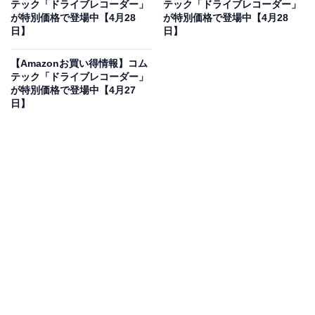
テック「ドライブレコーダー」
テック「ドライブレコーダー」
が特別価格で登場中【4月28
が特別価格で登場中【4月28
日】
日】
コムテック 車用 ドライブレコーダー 1カメラタイプ
【Amazonお買い得情報】コム
HDR204G 200万画素 Full HD 広角168° microSDカード
テック「ドライブレコーダー」
メンテナンスフリー対応 32GBmicroSDカード付属 日本
が特別価格で登場中【4月27
製 3年保証 駐車監視 GPS搭載 COMTEC [出張取付サービ
日】
ス対応]
Amazonで見る
コムテックのドライブレコーダー「HDR204G」は現在
33％オフの特別価格・税込1万6846円販売中です。
この商品のおすすめポイントは？
フルHD200万画素の鮮明な映像と、対角168度の広角レ
ンズで周囲の状況を漏らさず記録します。最大の特徴
は、面倒な定期フォーマットが不要な「microSDカード