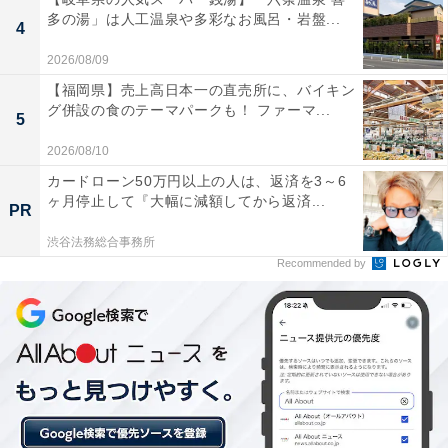
多の湯」は人工温泉や多彩なお風呂・岩盤...
4
2026/08/09
【福岡県】売上高日本一の直売所に、バイキン
グ併設の食のテーマパークも！ ファーマ...
5
2026/08/10
カードローン50万円以上の人は、返済を3～6
ヶ月停止して『大幅に減額してから返済...
PR
渋谷法務総合事務所
Recommended by
【今日チェックしたい】コムテックの人気商品5選
コムテック「ZDR027」