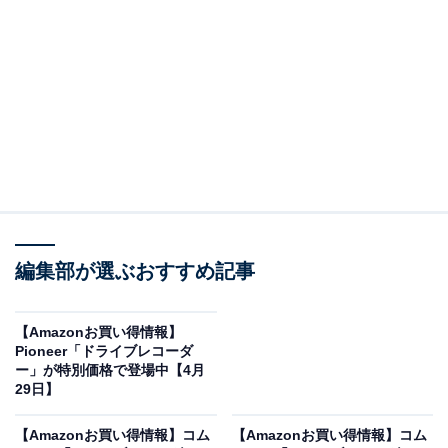
※以下のセール情報は5月9日13時現在のものです。値段
の変更、売り切れの場合もあります。
※本記事で紹介している商品の購入やサービスの利用により、売上の一部が
オールアバウトに還元されることがあります。
編集部が選ぶおすすめ記事
コムテックの「ドライブレコーダー」が限定価格
に！ 33％オフで登場
【Amazonお買い得情報】
Pioneer「ドライブレコーダ
ー」が特別価格で登場中【4月
29日】
【Amazonお買い得情報】コム
【Amazonお買い得情報】コム