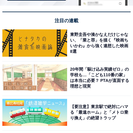
コムテック ドライブレコーダー ZDR027 前後2カメラ 前
後STARVIS 搭載 200万画素 Full HD GPS 32GBmicroSD
注目の連載
カード付属 後続車両接近お知らせ機能 駐車監視機能 高速
起動 3年保証
東野圭吾や湊かなえだけじゃな
い、「業と罪」を描く『映画ち
Amazonで見る
いかわ』から強く連想した映画
8選
コムテック「ZDR045WL」
20年間「駆け込み実績ゼロ」の
学校も…「こども110番の家」
は本当に必要？ PTAが直面する
理想と現実
コムテック 車用 ドライブレコーダー 前後2カメラ
【要注意】東京駅で絶対にハマ
ZDR045WL 無線LAN搭載 STARVIS 2搭載で夜間撮影性能
る「最遠ホーム」と「メトロ乗
向上 前後200万画素 FullHD GPS搭載 後続車両接近お知
り換え」の絶望トラップ
らせ機能搭載 運転支援機能搭載 日本製 3年保証 常時録画
衝撃録画 駐車監視 高速起動 COMTEC [出張取付サービス