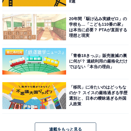
8選
20年間「駆け込み実績ゼロ」の
学校も…「こども110番の家」
は本当に必要？ PTAが直面する
理想と現実
「青春18きっぷ」販売激減の裏
に何が？ 連続利用の厳格化だけ
ではない「本当の理由」
「移民」に冷たいのはどっちな
のか？ スイスの厳格過ぎる学歴
選別と、日本の曖昧過ぎる外国
人政策
連載をもっと見る