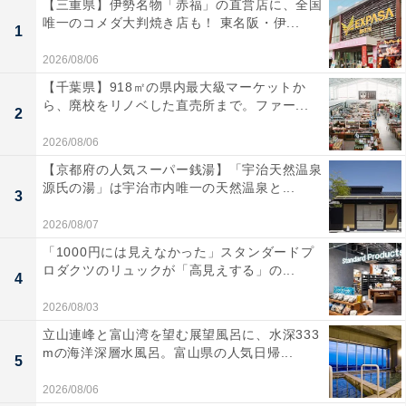
【三重県】伊勢名物「赤福」の直営店に、全国
唯一のコメダ大判焼き店も！ 東名阪・伊...
1
2026/08/06
【千葉県】918㎡の県内最大級マーケットか
ら、廃校をリノベした直売所まで。ファー...
2
2026/08/06
【京都府の人気スーパー銭湯】「宇治天然温泉
源氏の湯」は宇治市内唯一の天然温泉と...
3
2026/08/07
「1000円には見えなかった」スタンダードプ
ロダクツのリュックが「高見えする」の...
4
2026/08/03
立山連峰と富山湾を望む展望風呂に、水深333
mの海洋深層水風呂。富山県の人気日帰...
5
2026/08/06