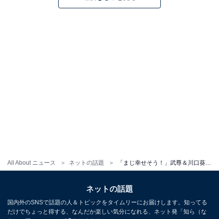
All About ニュース
ネットの話題
「まじ幸せそう！」武尊＆川口葵、“現役お疲れ様旅行”ショット公開「尊い……！」「お似合いの夫婦」
ネットの話題
国内外のSNSで話題の人＆トピックをタイムリーにお届けします。知ってる
だけでちょっと得する、なんだか楽しい気分になれる、ネット発「知ら（な