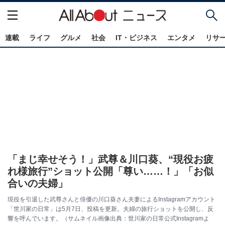
連載
ライフ
グルメ
社会
IT・ビジネス
エンタメ
リサ
「まじ幸せそう！」武尊＆川口葵、“現役お疲
れ様旅行”ショット公開「尊い……！」「お似
合いの夫婦」
現役を引退した武尊さんと俳優の川口葵さん夫妻によるInstagramアカウント
「世川家の日常」は5月7日、投稿を更新。夫婦の旅行ショットを公開し、反
響を呼んでいます。（サムネイル画像出典：世川家の日常公式Instagramよ