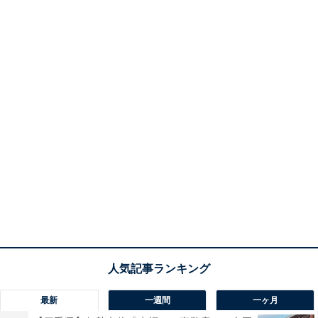
最新
一週間
一ヶ月