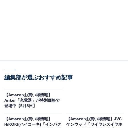
※以下のセール情報は5月8日20時現在のものです。値段
の変更、売り切れの場合もあります。
この記事の執筆者：
All About ニュース お買
いもの部
編集部が選ぶおすすめ記事
Amazonのセール商品から売れ筋ランキングまで、毎日のお買いも
のがもっと楽しく、もっとお得になる情報をお届け。編集部員によ
る独自レビューなど、ここでしか手に入らない情報も満載です。
...続きを読む
【Amazonお買い得情報】
Anker「充電器」が特別価格で
※本記事で紹介している商品の購入やサービスの利用により、売上の一部が
登場中【5月8日】
オールアバウトに還元されることがあります。
【Amazonお買い得情報】
【Amazonお買い得情報】JVC
HUAWEIの「スマートウォッチ」が限定価格に！
HiKOKI(ハイコーキ)「インパク
ケンウッド「ワイヤレスイヤホ