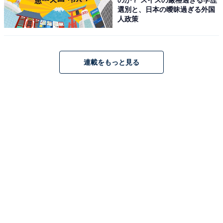
【今日チェックしたい】HUAWEIの人気商品5選
選別と、日本の曖昧過ぎる外国
人政策
HUAWEI「WATCH GT Runner 2」
連載をもっと見る
HUAWEI WATCH GT Runner 2 スマートウォッチ 薄型軽
量 GPS 2つの測位衛星同時受信 3000nits 高輝度 ゴルフ
ナビ 登山ナビ ランニング オフラインマップ 心電図分析
健康管理 iOS&Android ブラック
Amazonで見る