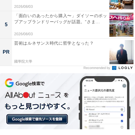
せられています。
2026/08/03
「面白いのあったから購入〜」ダイソーのポッ
バッテリー持ちが驚異的で一度充電すれば数週間放
プアップランドリーバッグが話題。“さま...
5
置できるので旅行や出張でも充電器いらずで本当に
2026/08/03
助かります
芸術はルネサンス時代に哲学となった？
PR
國學院大學
ゴルフナビの精度が非常に高くハザードの位置や距
Recommended by
離が正確に把握できるのでスコアアップに欠かせな
い最高の相棒です
情緒モニタリング機能が面白く自分のストレス状態
を客観的に把握できるので生活リズムを整える良い
目安になります