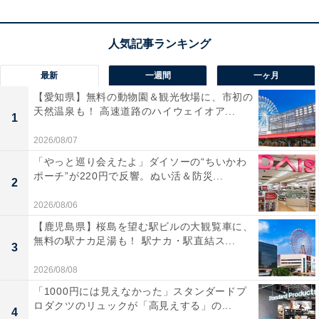
この商品のおすすめポイントは？
圧倒的な
最長21日間のロングバッテリー
を誇り、頻繁な
充電ストレスから解放されるのが最大の魅力です。1.47
最新
一週間
一ヶ月
インチの大画面は視認性が高く、
進化したゴルフナビ機
【愛知県】無料の動物園＆観光牧場に、市初の
能
や100種類以上のスポーツモードを快適に使いこなせ
天然温泉も！ 高速道路のハイウェイオア...
1
ます。心電図分析や情緒モニタリングなど、心身の状態
を深く見守れる機能も充実していますね。
2026/08/07
「やっと巡り会えたよ」ダイソーの“ちいかわ
ポーチ”が220円で反響。ぬい活＆防災...
高級感のあるデザインはビジネスからアウトドアまで幅
2
広く馴染みます。これ一台で、日々のパフォーマンス向
2026/08/06
上と健康管理が驚くほどスマートに、そして高い精度で
【鹿児島県】桜島を望む駅ビルの大観覧車に、
実現します！
無料の駅ナカ足湯も！ 駅ナカ・駅直結ス...
3
2026/08/08
HUAWEI WATCH GT 6 Proの口コミは？
「1000円には見えなかった」スタンダードプ
HUAWEI WATCH GT 6 Proには以下のような口コミが寄
ロダクツのリュックが「高見えする」の...
4