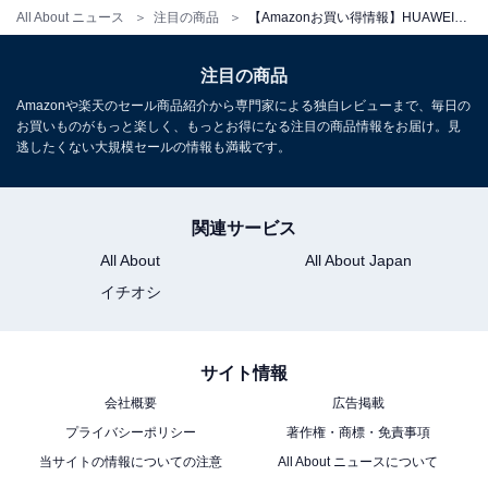
All About ニュース
注目の商品
【Amazonお買い得情報】HUAWEI「スマートウォッチ」が特別価格で登場中【5月8日】
HUAWEI「Band 11 Pro」
注目の商品
Amazonや楽天のセール商品紹介から専門家による独自レビューまで、毎日の
お買いものがもっと楽しく、もっとお得になる注目の商品情報をお届け。見
逃したくない大規模セールの情報も満載です。
関連サービス
All About
All About Japan
HUAWEI Band 11 Pro GPS搭載 スマートウォッチ
イチオシ
8.99mm/18g薄型軽量ボディ 高輝度 2000nits 1.62大画面
24時間睡眠管理 14日間持続バッテリー ランニングモード
情緒モニタリング LINE通知 ブラック
Amazonで見る
サイト情報
会社概要
広告掲載
プライバシーポリシー
著作権・商標・免責事項
HUAWEI「Band 11 Aluminum Edition」
当サイトの情報についての注意
All About ニュースについて