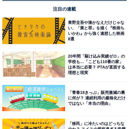
注目の連載
アクティブにスポーツを楽しむ人や、充電の手間を最小
限に抑えてスマートに過ごしたい人には、おすすめの商
東野圭吾や湊かなえだけじゃな
品といえそうです。
い、「業と罪」を描く『映画ち
いかわ』から強く連想した映画
8選
20年間「駆け込み実績ゼロ」の
学校も…「こども110番の家」
は本当に必要？ PTAが直面する
理想と現実
「青春18きっぷ」販売激減の裏
に何が？ 連続利用の厳格化だけ
ではない「本当の理由」
「移民」に冷たいのはどっちな
のか？ スイスの厳格過ぎる学歴