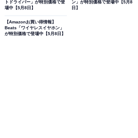
25％オフで登場
トドライバー」が特別価格で登
ン」が特別価格で登場中【5月8
場中【5月8日】
日】
【Amazonお買い得情報】
Beats「ワイヤレスイヤホン」
が特別価格で登場中【5月8日】
HUAWEI WATCH GT 6 Pro 46mm スマートウォッチ 1.47
インチ大画面 最長21日間バッテリー サイクリング/登山/
進化したゴルフナビ スポーツモード100種類以上 GPS搭
載 心電図分析 健康/情緒モニタリング iOS/Android対応
ブラック
Amazonで見る
HUAWEIのスマートウォッチ「WATCH GT 6 Pro」は現
在25％オフの特別価格・税込3万6300円販売中です。