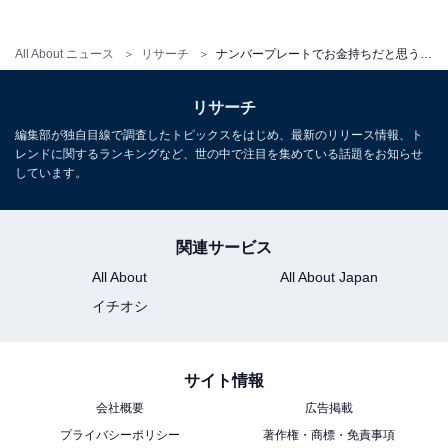
次ページ
5位までのランキング結果を見る
All About ニュース
リサーチ
ナンバープレートでお金持ちだと思う愛知県の地名ランキング！ 2位「豊田」を抑えた1位は？【2026年調査】
リサーチ
編集部が独自目線で調査したトピックスをはじめ、最新のリリース情報、ト
レンドに関するランキングなど、世の中で注目を集めている話題をお知らせ
しています。
関連サービス
All About
All About Japan
イチオシ
サイト情報
会社概要
広告掲載
プライバシーポリシー
著作権・商標・免責事項
こちらもおすすめ