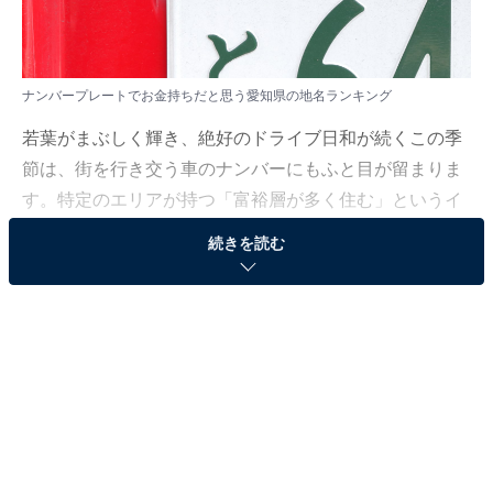
ナンバープレートでお金持ちだと思う愛知県の地名ランキング
若葉がまぶしく輝き、絶好のドライブ日和が続くこの季
節は、街を行き交う車のナンバーにもふと目が留まりま
す。特定のエリアが持つ「富裕層が多く住む」というイ
メージは、全国どこへ行っても変わらぬ憧れの対象とな
続きを読む
るようです。
All About ニュース編集部では、2026年4月1〜3日の期
間、全国10〜70代の男女250人を対象に、ナンバープレ
ートに関するアンケートを実施しました。その中から、
ナンバープレートでお金持ちだと思う愛知県の地名ラン
キングの結果をご紹介します。