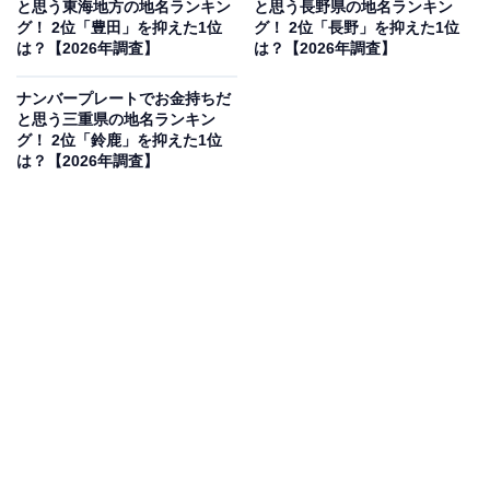
と思う東海地方の地名ランキン
と思う長野県の地名ランキン
見を断定的に示すものではありません
グ！ 2位「豊田」を抑えた1位
グ！ 2位「長野」を抑えた1位
は？【2026年調査】
は？【2026年調査】
ナンバープレートでお金持ちだ
と思う三重県の地名ランキン
2位：豊田／45票
グ！ 2位「鈴鹿」を抑えた1位
は？【2026年調査】
2位にランクインしたのは「豊田」です。言わずと知れ
たトヨタ自動車の企業城下町であり、自治体としての財
政力指数も極めて高いことで知られます。街全体が活気
に満ちており、そこで働く高所得層が多く居住している
イメージが定着しています。「車をつくる街」だからこ
そ、走っている車の質も高いという信頼感が票につなが
りました。
回答者コメント
「トヨタ関係者が多いイメージがあるから」（40代