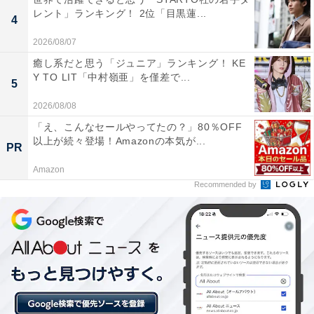
レント」ランキング！ 2位「目黒蓮...
4
2026/08/07
癒し系だと思う「ジュニア」ランキング！ KE
Y TO LIT「中村嶺亜」を僅差で...
5
2026/08/08
「え、こんなセールやってたの？」80％OFF
以上が続々登場！Amazonの本気が...
PR
Amazon
Recommended by
1位：名古屋／177票
1位は圧倒的な支持を集めた「名古屋」でした。中部地
方最大のメトロポリスであり、多くの企業本社が集まる
経済の中枢です。東区や瑞穂区といった伝統的な高級住