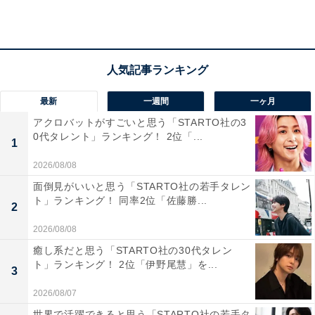
女性／北海道）
「高所得者や資産家が多いと聞いたので」（30代女
性／兵庫県）
最新
一週間
一ヶ月
アクロバットがすごいと思う「STARTO社の3
0代タレント」ランキング！ 2位「...
1
「豊田は自動車産業の中心地で、大手企業の関連施
2026/08/08
設が多いことから、収入が安定している人が多い印
面倒見がいいと思う「STARTO社の若手タレン
ト」ランキング！ 同率2位「佐藤勝...
象があります。街を走る車も新しいものが多く、生
2
活に余裕のある雰囲気が強く感じられます。ナンバ
2026/08/08
ーを見ると『産業の街らしい豊かさ』が伝わってき
癒し系だと思う「STARTO社の30代タレン
ます」（40代男性／北海道）
ト」ランキング！ 2位「伊野尾慧」を...
3
2026/08/07
世界で活躍できると思う「STARTO社の若手タ