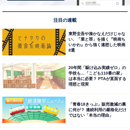
宅街を擁し、デパートや高級ブランド店が立ち並ぶ栄・
名駅エリアをさっそうと走る高級車のイメージは強烈。
「名古屋ナンバー＝都会のお金持ち」という図式が広く
注目の連載
浸透しています。
東野圭吾や湊かなえだけじゃな
い、「業と罪」を描く『映画ち
回答者コメント
いかわ』から強く連想した映画
8選
「名古屋は栄えていて、交通の便がよく、車がなく
20年間「駆け込み実績ゼロ」の
ても生活できるなかで、車を持っている＝お金持ち
学校も…「こども110番の家」
なのかなと思います」（20代女性／愛知県）
は本当に必要？ PTAが直面する
理想と現実
「名古屋市は中部地方最大の都市で、経済・商業の
「青春18きっぷ」販売激減の裏
に何が？ 連続利用の厳格化だけ
中心地です。トヨタ自動車をはじめとする大企業の
ではない「本当の理由」
影響も強く、ビジネスの拠点として高所得層が多い
イメージがあります」（20代男性／福井県）