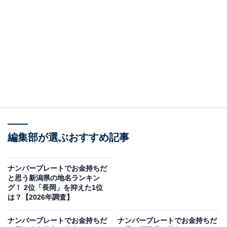
＞5位までの全ランキング結果を見る
この記事の執筆者：
綾乃岬
All About・All About ニュースの編集者。神奈川県出身。青山学院大
学で英語を専攻し、英語系のサークルにも所属。オールアバウトに
新卒で入社した後、主にAll About・All About ニュースでの企画編集
...続きを読む
を行う。現在はライフスタイル・カルチャー・エンタメなどを中心
に企画編集を担当。とある男性アイドルのファン歴は10年以上。
調査概要
編集部が選ぶおすすめ記事
調査期間：2026年4月1〜3日
調査方法：インターネット調査
ナンバープレートでお金持ちだ
と思う新潟県の地名ランキン
調査対象：全国10〜70代の男女250人
グ！ 2位「長岡」を抑えた1位
は？【2026年調査】
※本調査は全国250人を対象に実施したもので、結
ナンバープレートでお金持ちだ
ナンバープレートでお金持ちだ
果は回答者の意見を集計したものであり、全体の意