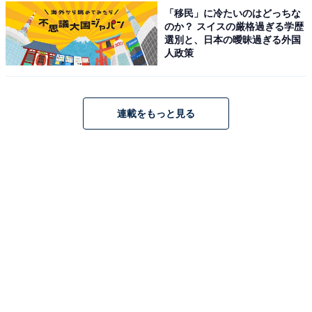
「移民」に冷たいのはどっちな
のか？ スイスの厳格過ぎる学歴
選別と、日本の曖昧過ぎる外国
人政策
「東海地方で1番の繁華街があって、土地も家賃も
高いからある程度の収入がないと住めない」（40代
女性／岐阜県）
連載をもっと見る
※回答者からのコメントは原文ママです
※記事内容は執筆時点のものです。最新の内容をご確認
ください
あわせて読みたい
ナンバープレートでお金持ちだと思う「中部
地方の地名」ランキング！ 2位「金沢」を抑
えた1位は？【2026年調査】