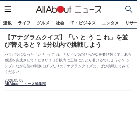
連載
ライフ
グルメ
社会
IT・ビジネス
エンタメ
リサ
【アナグラムクイズ】「い と う こ れ」を並
び替えると？ 1分以内で挑戦しよう
バラバラになった「い と う こ れ」という5つのひらがなを並び替えて、ある
単語を完成させてください！ 1分以内に正解にたどり着けるでしょうか？ シ
ンプルながら脳の刺激にぴったりのアナグラムクイズに、ぜひ挑戦してみて
ください。
2026.05.08
All About ニュース編集部