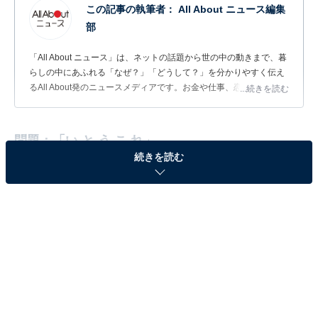
この記事の執筆者：
All About ニュース編集
部
「All About ニュース」は、ネットの話題から世の中の動きまで、暮
らしの中にあふれる「なぜ？」「どうして？」を分かりやすく伝え
るAll About発のニュースメディアです。お金や仕事、恋愛、ITに関
...続きを読む
する疑問に対して専門家が分かりやすく回答するほか、エンタメ情
報やSNSで話題のトピックスを紹介しています。
問題：「い と う こ れ」
続きを読む