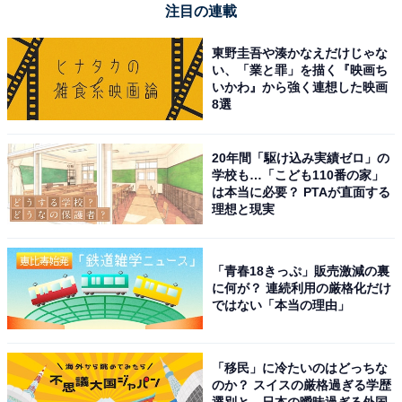
注目の連載
東野圭吾や湊かなえだけじゃな
い、「業と罪」を描く『映画ち
いかわ』から強く連想した映画
8選
20年間「駆け込み実績ゼロ」の
学校も…「こども110番の家」
は本当に必要？ PTAが直面する
理想と現実
「青春18きっぷ」販売激減の裏
に何が？ 連続利用の厳格化だけ
ではない「本当の理由」
「移民」に冷たいのはどっちな
のか？ スイスの厳格過ぎる学歴
選別と、日本の曖昧過ぎる外国