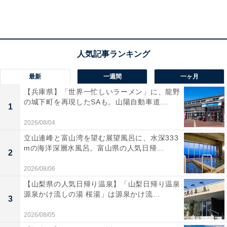
最新
一週間
一ヶ月
【兵庫県】「世界一忙しいラーメン」に、龍野
の城下町を再現したSAも。山陽自動車道...
1
2026/08/04
立山連峰と富山湾を望む展望風呂に、水深333
mの海洋深層水風呂。富山県の人気日帰...
2
2026/08/06
【山梨県の人気日帰り温泉】「山梨日帰り温泉
源泉かけ流しの湯 桜湯」は源泉かけ流...
3
2026/08/05