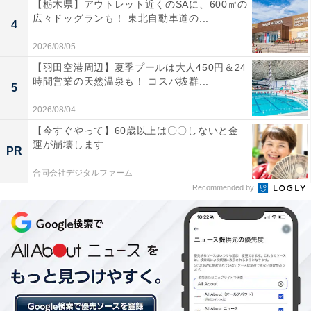
【栃木県】アウトレット近くのSAに、600㎡の
広々ドッグランも！ 東北自動車道の...
4
2026/08/05
【羽田空港周辺】夏季プールは大人450円＆24
時間営業の天然温泉も！ コスパ抜群...
5
2026/08/04
【今すぐやって】60歳以上は〇〇しないと金
運が崩壊します
PR
合同会社デジタルファーム
Recommended by