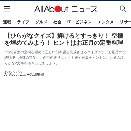
連載
ライフ
グルメ
社会
IT・ビジネス
エンタメ
リサ
【ひらがなクイズ】解けるとすっきり！ 空欄
を埋めてみよう！ ヒントはお正月の定番料理
3つの言葉の空欄を埋めて正しい日本語を完成させるクイズです。お正月の伝
統料理、地域の特産、世の中の渡りにくさを表す言葉をヒントに、共通のひ
らがな2文字を導き出しましょう。
2026.05.06
All About ニュース編集部