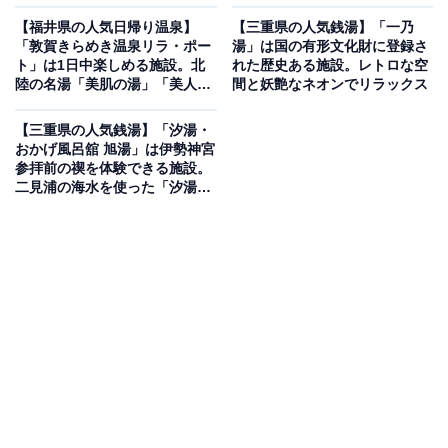
【福井県の人気日帰り温泉】
【三重県の人気銭湯】「一乃
「敦賀きらめき温泉リラ・ポー
湯」は国の有形文化財に登録さ
ト」は1日中楽しめる施設。北
れた歴史ある施設。レトロな空
陸の名湯「美肌の湯」「美人の
間と妖艶なネオンでリラックス
湯」でリラックス
【三重県の人気銭湯】「汐湯・
おかげ風呂舘 旭湯」は伊勢神宮
参拝前の禊を体験できる施設。
二見浦の海水を使った「汐湯」
でリラックス