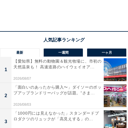
最新
一週間
一ヶ月
【愛知県】無料の動物園＆観光牧場に、市初の
天然温泉も！ 高速道路のハイウェイオア...
1
2026/08/07
「面白いのあったから購入〜」ダイソーのポッ
プアップランドリーバッグが話題。“さま...
2
2026/08/03
「1000円には見えなかった」スタンダードプ
ロダクツのリュックが「高見えする」の...
3