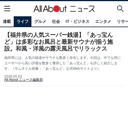
連載
ライフ
グルメ
社会
IT・ビジネス
エンタメ
リサ
【福井県の人気スーパー銭湯】「あっ宝ん
ど」は多彩なお風呂と最新サウナが揃う施
設。和風・洋風の露天風呂でリラックス
福井県には、人気の銭湯やサウナも数多く存在します。今回は、中でも特に
ユーザーから高い評価を数多く獲得した「あっ宝んど」を詳しく紹介しま
す。（サムネイル画像：「あっ宝んど」公式Webサイトより）
2026.05.03
All About ニュース編集部