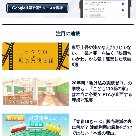
注目の連載
東野圭吾や湊かなえだけじゃな
い、「業と罪」を描く『映画ち
いかわ』から強く連想した映画
8選
20年間「駆け込み実績ゼロ」の
学校も…「こども110番の家」
は本当に必要？ PTAが直面する
理想と現実
「青春18きっぷ」販売激減の裏
に何が？ 連続利用の厳格化だけ
ではない「本当の理由」