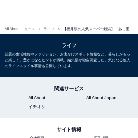
All About ニュース
ライフ
【福井県の人気スーパー銭湯】「あっ宝んど」は多彩なお風呂と最新サウナが揃う施設。和風・洋風の露天風呂でリラックス
ライフ
話題の生活雑貨やファッション、お出かけスポット情報など、暮らしがもっ
と楽しく、豊かになるヒントが満載。編集部が独自調査した、気になる他人
のライフスタイル事情も公開しています。
関連サービス
All About
All About Japan
イチオシ
サイト情報