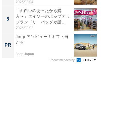
2026/08/04
2026/08/0
「面白いのあったから購
【埼玉
入〜」ダイソーのポップアッ
「行田天
5
5
プランドリーバッグが話
は和の
題。“さま...
が...
2026/08/03
2026/08/0
Jeep アソビュー！ギフト当
投資初
たる
ント投
PR
PR
Jeep Japan
東京証券
Recommended by