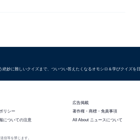
う絶妙に難しいクイズまで、ついつい答えたくなるオモシロ＆学びクイズを
広告掲載
ポリシー
著作権・商標・免責事項
報についての注意
All About ニュースについて
衆送信等を禁じます。