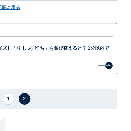
記事に戻る
ズ】「り し あ ど ち」を並び替えると？ 1分以内で
1
2