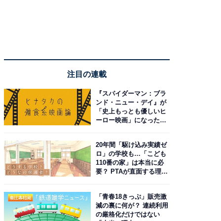
注目の連載
『スパイダーマン：ブラ
ンド・ニュー・デイ』が
「史上もっとも優しいヒ
ーロー映画」になった理
由。予習したい作品は？
20年間「駆け込み実績ゼ
ロ」の学校も…「こども
110番の家」は本当に必
要？ PTAが直面する理想
と現実
「青春18きっぷ」販売激
減の裏に何が？ 連続利用
の厳格化だけではない