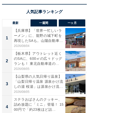
最新
一週間
一ヶ月
【兵庫県】「世界一忙しいラ
「気に
ーメン」に、龍野の城下町を
る〜」3
1
1
再現したSAも。山陽自動車
バー」
道...
好...
2026/08/04
2026/07/3
【栃木県】アウトレット近く
【三重
のSAに、600㎡の広々ドッグ
「鈴鹿天
2
2
ランも！ 東北自動車道の...
は100
2026/08/05
2026/08/0
【山梨県の人気日帰り温泉】
「ミニオ
「山梨日帰り温泉 源泉かけ流
ッグ！ 
3
3
しの湯 桜湯」は源泉かけ流...
ど、夏限
2026/08/05
2026/08/0
ステラおばさんのクッキー、
ステラ
詰め放題に「ミニ」登場！ 15
詰め放題
4
4
00円で「約23枚ほど詰...
00円で「