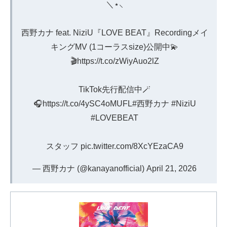
＼⋆⸜
西野カナ feat. NiziU『LOVE BEAT』Recordingメイ
キングMV (1コーラスsize)公開中💫
🎬
https://t.co/zWiyAuo2lZ
TikTok先行配信中🪄
🎧
https://t.co/4ySC4oMUFL
#西野カナ
#NiziU
#LOVEBEAT
スタッフ
pic.twitter.com/8XcYEzaCA9
— 西野カナ (@kanayanofficial)
April 21, 2026