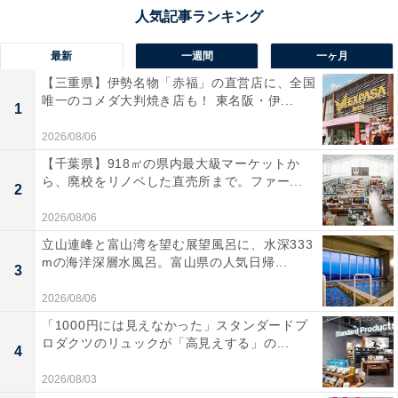
最新
一週間
一ヶ月
【三重県】伊勢名物「赤福」の直営店に、全国
唯一のコメダ大判焼き店も！ 東名阪・伊...
1
2026/08/06
【千葉県】918㎡の県内最大級マーケットか
ら、廃校をリノベした直売所まで。ファー...
2
2026/08/06
立山連峰と富山湾を望む展望風呂に、水深333
mの海洋深層水風呂。富山県の人気日帰...
3
2026/08/06
「1000円には見えなかった」スタンダードプ
ロダクツのリュックが「高見えする」の...
4
2026/08/03