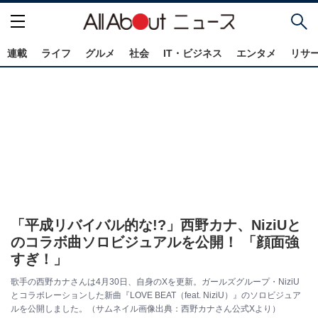
連載
ライフ
グルメ
社会
IT・ビジネス
エンタメ
リサ
「平成リバイバル的な!?」西野カナ、NiziUと
のコラボ曲ソロビジュアルを公開！ 「顔面強
すぎ！」
歌手の西野カナさんは4月30日、自身のXを更新。ガールズグループ・NiziU
とコラボレーションした新曲『LOVE BEAT（feat. NiziU）』のソロビジュア
ルを公開しました。（サムネイル画像出典：西野カナさん公式Xより）