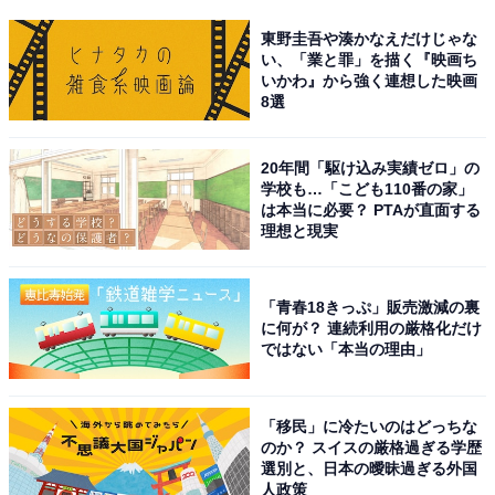
東野圭吾や湊かなえだけじゃな
い、「業と罪」を描く『映画ち
いかわ』から強く連想した映画
8選
20年間「駆け込み実績ゼロ」の
学校も…「こども110番の家」
は本当に必要？ PTAが直面する
理想と現実
「青春18きっぷ」販売激減の裏
に何が？ 連続利用の厳格化だけ
ではない「本当の理由」
「移民」に冷たいのはどっちな
のか？ スイスの厳格過ぎる学歴
選別と、日本の曖昧過ぎる外国
人政策