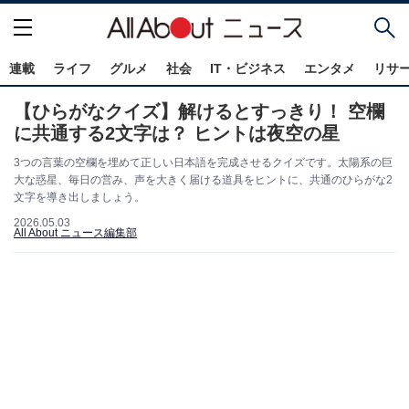
連載
ライフ
グルメ
社会
IT・ビジネス
エンタメ
リサ
【ひらがなクイズ】解けるとすっきり！ 空欄
に共通する2文字は？ ヒントは夜空の星
3つの言葉の空欄を埋めて正しい日本語を完成させるクイズです。太陽系の巨
大な惑星、毎日の営み、声を大きく届ける道具をヒントに、共通のひらがな2
文字を導き出しましょう。
2026.05.03
All About ニュース編集部