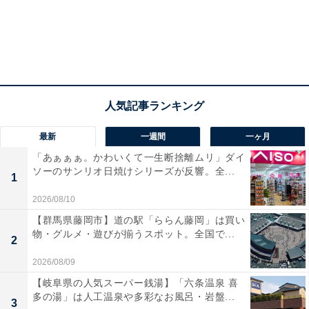
最新
一週間
一ヶ月
「あぁぁぁ。かわいくて一生断捨離ムリ」ダイ
ソーのサンリオ日焼けシリーズが反響。全...
1
2026/08/10
【群馬県藤岡市】道の駅「ららん藤岡」は買い
物・グルメ・遊びが揃うスポット。全国で...
2
2026/08/09
【岐阜県の人気スーパー銭湯】「六条温泉 喜
多の湯」は人工温泉や多彩なお風呂・岩盤...
3