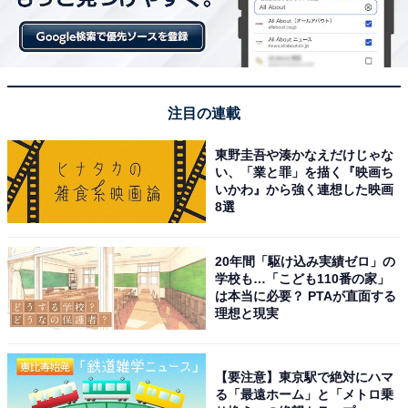
注目の連載
東野圭吾や湊かなえだけじゃな
い、「業と罪」を描く『映画ち
いかわ』から強く連想した映画
8選
20年間「駆け込み実績ゼロ」の
学校も…「こども110番の家」
は本当に必要？ PTAが直面する
理想と現実
【要注意】東京駅で絶対にハマ
る「最遠ホーム」と「メトロ乗