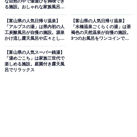
な自然の中で湯遊びを満喫でき
る施設。おしゃれな家族風呂や
多彩なサウナが魅力
【富山県の人気日帰り温泉】
【富山県の人気日帰り温泉】
「アルプスの湯」は県内初の人
「水橋温泉ごくらくの湯」は茶
工炭酸風呂が自慢の施設。源泉
褐色の天然温泉が自慢の施設。
かけ流し露天風呂や広々とした
3つのお風呂をワンコインで楽
大浴場でリフレッシュ
しめる
【富山県の人気スーパー銭湯】
「湯めごこち」は家族三世代で
楽しめる施設。庭園付き露天風
呂でリラックス