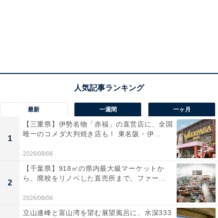
最新
一週間
一ヶ月
【三重県】伊勢名物「赤福」の直営店に、全国
唯一のコメダ大判焼き店も！ 東名阪・伊...
1
2026/08/06
【千葉県】918㎡の県内最大級マーケットか
ら、廃校をリノベした直売所まで。ファー...
2
2026/08/06
立山連峰と富山湾を望む展望風呂に、水深333