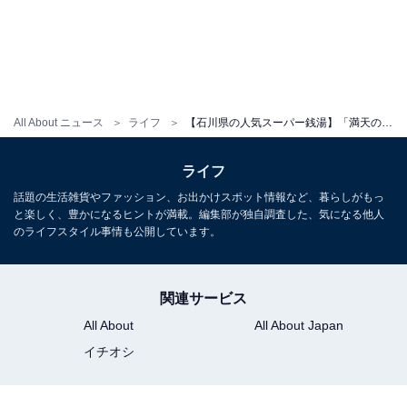
All About ニュース
ライフ
【石川県の人気スーパー銭湯】「満天の湯 金沢店」はすべてが露天風呂感覚の施設。高濃度炭酸風呂でリラックス
ライフ
話題の生活雑貨やファッション、お出かけスポット情報など、暮らしがもっ
と楽しく、豊かになるヒントが満載。編集部が独自調査した、気になる他人
のライフスタイル事情も公開しています。
関連サービス
All About
All About Japan
イチオシ