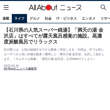
連載
ライフ
グルメ
社会
IT・ビジネス
エンタメ
リサ
【石川県の人気スーパー銭湯】「満天の湯 金
沢店」はすべてが露天風呂感覚の施設。高濃
度炭酸風呂でリラックス
石川県には、人気の銭湯やサウナも数多く存在します。今回は、中でも特に
ユーザーから高い評価を数多く獲得した「満天の湯 金沢店」を詳しく紹介し
ます。（サムネイル画像：「満天の湯 金沢店」公式Webサイトより）
2026.04.30
All About ニュース編集部