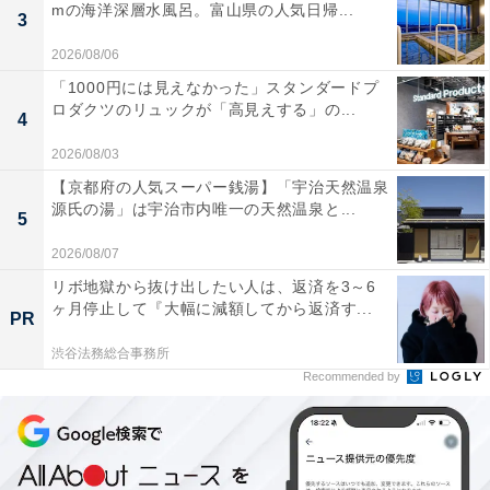
mの海洋深層水風呂。富山県の人気日帰...
3
2026/08/06
「1000円には見えなかった」スタンダードプ
ロダクツのリュックが「高見えする」の...
4
2026/08/03
【京都府の人気スーパー銭湯】「宇治天然温泉
源氏の湯」は宇治市内唯一の天然温泉と...
5
2026/08/07
リボ地獄から抜け出したい人は、返済を3～6
ヶ月停止して『大幅に減額してから返済す...
PR
渋谷法務総合事務所
Recommended by