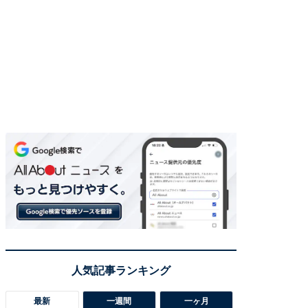
最新
一週間
一ヶ月