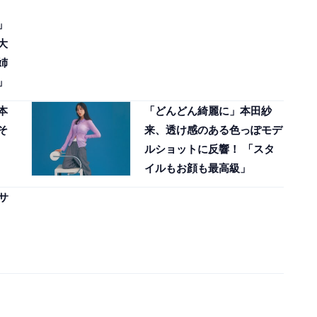
」
大
姉
」
本
「どんどん綺麗に」本田紗
そ
来、透け感のある色っぽモデ
ルショットに反響！ 「スタ
イルもお顔も最高級」
サ