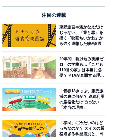
注目の連載
東野圭吾や湊かなえだけ
じゃない、「業と罪」を
描く『映画ちいかわ』か
ら強く連想した映画8選
20年間「駆け込み実績ゼ
ロ」の学校も…「こども
110番の家」は本当に必
要？ PTAが直面する理想
と現実
「青春18きっぷ」販売激
減の裏に何が？ 連続利用
の厳格化だけではない
「本当の理由」
「移民」に冷たいのはど
っちなのか？ スイスの厳
格過ぎる学歴選別と、日