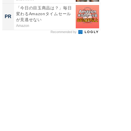
「今日の目玉商品は？」毎日
【西野
変わるAmazonタイムセール
刊『北
PR
PR
が見逃せない
くか』
Amazon
FINCHI o
Recommended by