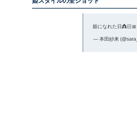
姫スタイルの全ショット
姫になれた日👸🏻
— 本田紗来 (@sara_