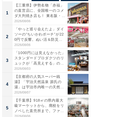
【三重県】伊勢名物「赤福」
【兵庫
の直営店に、全国唯一のコメ
ーメン
1
1
ダ大判焼き店も！ 東名阪・
再現した
伊...
道...
2026/08/06
2026/08/0
「やっと巡り会えたよ」ダイ
【三重
ソーの“ちいかわポーチ”が22
の直営
2
2
0円で反響。ぬい活＆防災...
ダ大判焼
伊...
2026/08/06
2026/08/0
「1000円には見えなかった」
【千葉県
スタンダードプロダクツのリ
級マー
3
3
ュックが「高見えする」の...
ノベし
ー...
2026/08/03
2026/08/0
【京都府の人気スーパー銭
ステラ
湯】「宇治天然温泉 源氏の
詰め放題
4
4
湯」は宇治市内唯一の天然温
00円で「
泉と...
2026/08/07
2026/08/0
【千葉県】918㎡の県内最大
立山連
級マーケットから、廃校をリ
風呂に、
5
5
ノベした直売所まで。ファ
層水風
ー...
帰...
2026/08/06
2026/08/0