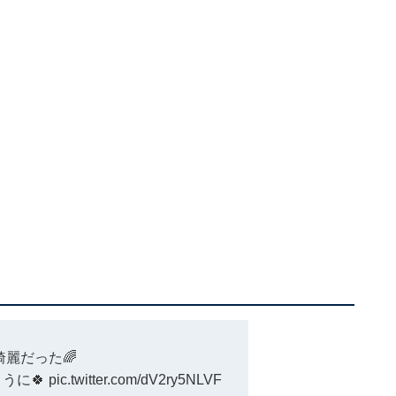
綺麗だった🌈
うに🍀
pic.twitter.com/dV2ry5NLVF