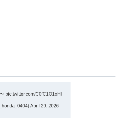
う〜
pic.twitter.com/C0fC1O1oHl
honda_0404)
April 29, 2026