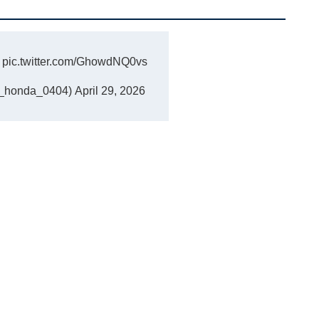

pic.twitter.com/GhowdNQ0vs
honda_0404)
April 29, 2026