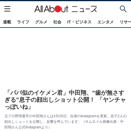
連載
ライフ
グルメ
社会
IT・ビジネス
エンタメ
リサ
「パパ似のイケメン君」中田翔、“歯が無さす
ぎる”息子の顔出しショット公開！ 「ヤンチャ
っぽいね」
元プロ野球選手の中田翔さんは4月26日、自身のInstagramを更新。息子2人の
顔出しショットを公開し、反響を呼んでいます。（サムネイル画像出典：中
田翔さん公式Instagramより）