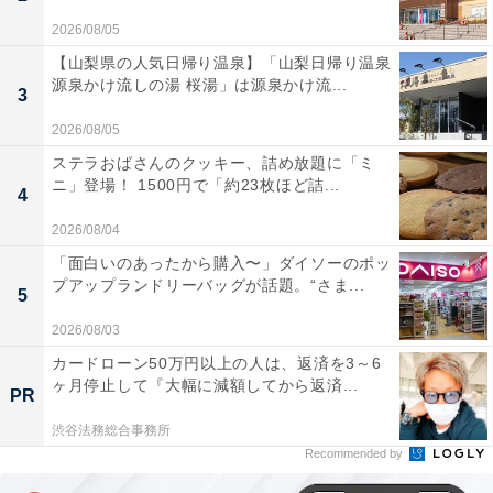
2026/08/05
【山梨県の人気日帰り温泉】「山梨日帰り温泉
源泉かけ流しの湯 桜湯」は源泉かけ流...
3
2026/08/05
ステラおばさんのクッキー、詰め放題に「ミ
ニ」登場！ 1500円で「約23枚ほど詰...
4
2026/08/04
「面白いのあったから購入〜」ダイソーのポッ
プアップランドリーバッグが話題。“さま...
5
2026/08/03
カードローン50万円以上の人は、返済を3～6
ヶ月停止して『大幅に減額してから返済...
PR
渋谷法務総合事務所
Recommended by