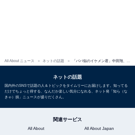
All About ニュース
ネットの話題
「パパ似のイケメン君」中田翔、“歯が無さすぎる”息子の顔出しショット公開！ 「ヤンチャっぽいね」
ネットの話題
国内外のSNSで話題の人＆トピックをタイムリーにお届けします。知ってる
だけでちょっと得する、なんだか楽しい気分になれる、ネット発「知ら（な
きゃ）損」ニュースが盛りだくさん。
関連サービス
All About
All About Japan