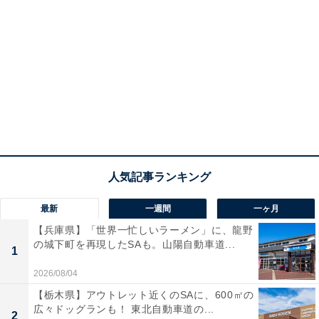
最新
一週間
一ヶ月
【兵庫県】「世界一忙しいラーメン」に、龍野
の城下町を再現したSAも。山陽自動車道...
1
2026/08/04
【栃木県】アウトレット近くのSAに、600㎡の
広々ドッグランも！ 東北自動車道の...
2