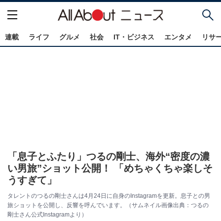
連載
ライフ
グルメ
社会
IT・ビジネス
エンタメ
リサ
「息子とふたり」つるの剛士、海外“密度の濃
い男旅”ショット公開！ 「めちゃくちゃ楽しそ
うすぎて」
タレントのつるの剛士さんは4月24日に自身のInstagramを更新。息子との男
旅ショットを公開し、反響を呼んでいます。（サムネイル画像出典：つるの
剛士さん公式Instagramより）