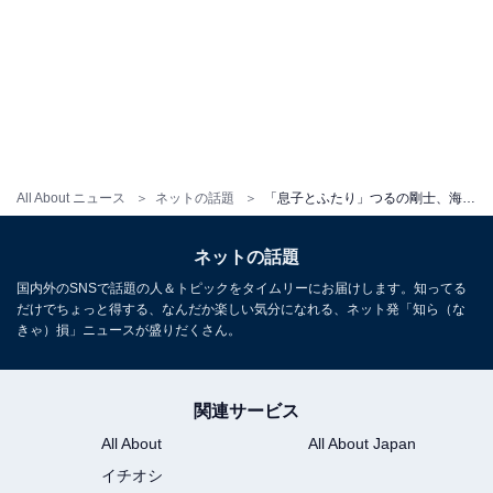
All About ニュース
ネットの話題
「息子とふたり」つるの剛士、海外“密度の濃い男旅”ショット公開！ 「めちゃくちゃ楽しそうすぎて」
ネットの話題
国内外のSNSで話題の人＆トピックをタイムリーにお届けします。知ってる
だけでちょっと得する、なんだか楽しい気分になれる、ネット発「知ら（な
きゃ）損」ニュースが盛りだくさん。
関連サービス
All About
All About Japan
イチオシ