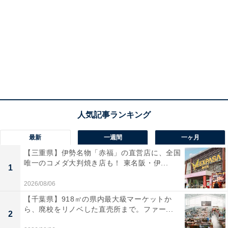
最新
一週間
一ヶ月
【三重県】伊勢名物「赤福」の直営店に、全国
唯一のコメダ大判焼き店も！ 東名阪・伊...
1
2026/08/06
【千葉県】918㎡の県内最大級マーケットか
ら、廃校をリノベした直売所まで。ファー...
2