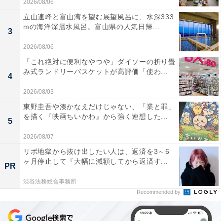
2026/08/06
立山連峰と富山湾を望む展望風呂に、水深333
mの海洋深層水風呂。富山県の人気日帰...
3
2026/08/06
「これ絶対に便利なやつや」ダイソーの折り畳
み式ランドリーバスケットが高評価「使わ...
4
2026/08/03
東野圭吾や湊かなえだけじゃない、「業と罪」
を描く『映画ちいかわ』から強く連想した...
5
2026/08/07
リボ地獄から抜け出したい人は、返済を3～6
ヶ月停止して『大幅に減額してから返済す...
PR
渋谷法務総合事務所
Recommended by