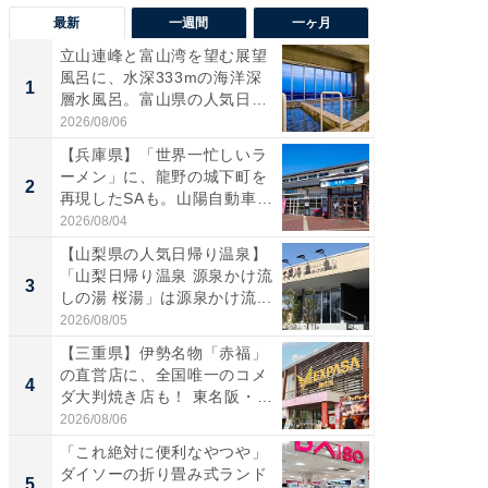
最新
一週間
一ヶ月
立山連峰と富山湾を望む展望
【兵庫
風呂に、水深333mの海洋深
ーメン
1
1
層水風呂。富山県の人気日
再現した
帰...
道...
2026/08/06
2026/08/0
【兵庫県】「世界一忙しいラ
【三重
ーメン」に、龍野の城下町を
「鈴鹿天
2
2
再現したSAも。山陽自動車
は100
道...
2026/08/04
2026/08/0
【山梨県の人気日帰り温泉】
ステラ
「山梨日帰り温泉 源泉かけ流
詰め放題
3
3
しの湯 桜湯」は源泉かけ流...
00円で「
2026/08/05
2026/08/0
【三重県】伊勢名物「赤福」
「ミニオ
の直営店に、全国唯一のコメ
ッグ！ 
4
4
ダ大判焼き店も！ 東名阪・
ど、夏限
伊...
2026/08/06
2026/08/0
「これ絶対に便利なやつや」
【埼玉
ダイソーの折り畳み式ランド
「行田天
5
5