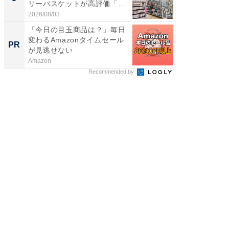
リーバスケットが高評価「使
は和の
わ...
が...
2026/08/03
2026/08/0
「今日の目玉商品は？」毎日
全国の
変わるAmazonタイムセール
付きの
PR
PR
が見逃せない
Amazon
COCO VIL
Recommended by