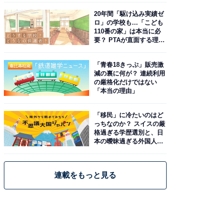
20年間「駆け込み実績ゼ
ロ」の学校も…「こども
110番の家」は本当に必
要？ PTAが直面する理想
と現実
「青春18きっぷ」販売激
減の裏に何が？ 連続利用
の厳格化だけではない
「本当の理由」
「移民」に冷たいのはど
っちなのか？ スイスの厳
格過ぎる学歴選別と、日
本の曖昧過ぎる外国人政
策
連載をもっと見る