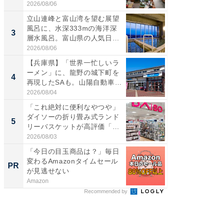
ー...
2026/08/06
2026/08/0
立山連峰と富山湾を望む展望
ステラ
風呂に、水深333mの海洋深
詰め放題
3
3
層水風呂。富山県の人気日
00円で「
帰...
2026/08/06
2026/08/0
【兵庫県】「世界一忙しいラ
「ミニオ
ーメン」に、龍野の城下町を
ッグ！ 
4
4
再現したSAも。山陽自動車
ど、夏限
道...
2026/08/04
2026/08/0
「これ絶対に便利なやつや」
【埼玉
ダイソーの折り畳み式ランド
「行田天
5
5
リーバスケットが高評価「使
は和の
わ...
が...
2026/08/03
2026/08/0
「今日の目玉商品は？」毎日
FINCH
変わるAmazonタイムセール
クセッ
PR
PR
が見逃せない
Amazon
FINCHI o
Recommended by