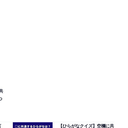
共
つ
言
【ひらがなクイズ】空欄に共