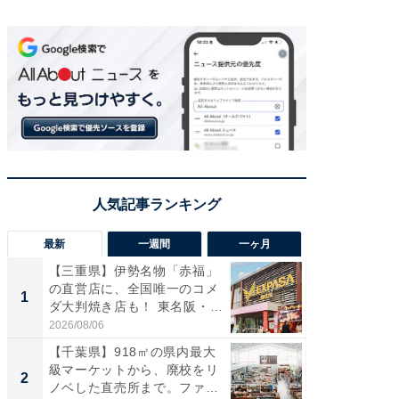
最新
一週間
一ヶ月
【三重県】伊勢名物「赤福」
【兵庫
の直営店に、全国唯一のコメ
ーメン
1
1
ダ大判焼き店も！ 東名阪・
再現した
伊...
道...
2026/08/06
2026/08/0
【千葉県】918㎡の県内最大
【三重
級マーケットから、廃校をリ
「鈴鹿天
2
2
ノベした直売所まで。ファ
は100