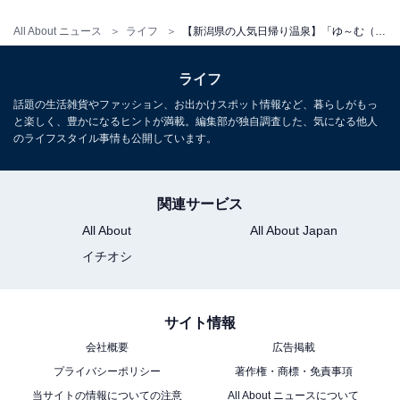
All About ニュース
ライフ
【新潟県の人気日帰り温泉】「ゆ～む（桂の関温泉）」は道の駅内で多彩な浴槽を楽しめる施設。露天風呂や歩行浴でリラックス
ライフ
話題の生活雑貨やファッション、お出かけスポット情報など、暮らしがもっ
と楽しく、豊かになるヒントが満載。編集部が独自調査した、気になる他人
のライフスタイル事情も公開しています。
関連サービス
All About
All About Japan
イチオシ
サイト情報
会社概要
広告掲載
プライバシーポリシー
著作権・商標・免責事項
当サイトの情報についての注意
All About ニュースについて