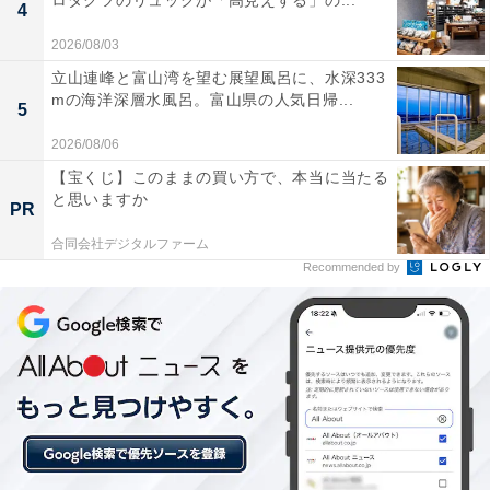
ロダクツのリュックが「高見えする」の...
4
2026/08/03
立山連峰と富山湾を望む展望風呂に、水深333
mの海洋深層水風呂。富山県の人気日帰...
5
2026/08/06
【宝くじ】このままの買い方で、本当に当たる
と思いますか
PR
合同会社デジタルファーム
Recommended by