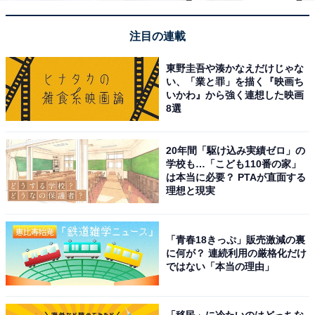
注目の連載
東野圭吾や湊かなえだけじゃな
い、「業と罪」を描く『映画ち
いかわ』から強く連想した映画
8選
20年間「駆け込み実績ゼロ」の
学校も…「こども110番の家」
は本当に必要？ PTAが直面する
理想と現実
「青春18きっぷ」販売激減の裏
に何が？ 連続利用の厳格化だけ
ではない「本当の理由」