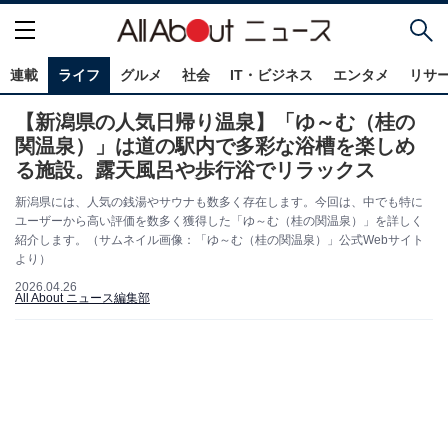
連載
ライフ
グルメ
社会
IT・ビジネス
エンタメ
リサ
【新潟県の人気日帰り温泉】「ゆ～む（桂の
関温泉）」は道の駅内で多彩な浴槽を楽しめ
る施設。露天風呂や歩行浴でリラックス
新潟県には、人気の銭湯やサウナも数多く存在します。今回は、中でも特に
ユーザーから高い評価を数多く獲得した「ゆ～む（桂の関温泉）」を詳しく
紹介します。（サムネイル画像：「ゆ～む（桂の関温泉）」公式Webサイト
より）
2026.04.26
All About ニュース編集部