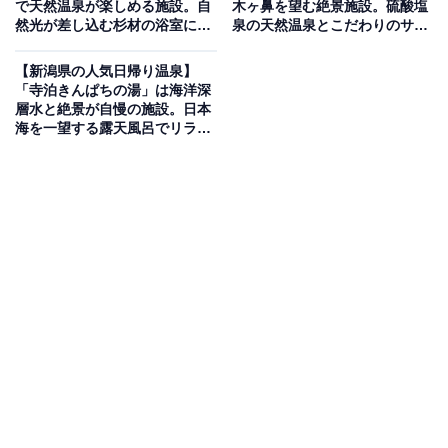
で天然温泉が楽しめる施設。自
木ヶ鼻を望む絶景施設。硫酸塩
然光が差し込む杉材の浴室に癒
泉の天然温泉とこだわりのサウ
される
ナでリラックス
【新潟県の人気日帰り温泉】
「寺泊きんぱちの湯」は海洋深
層水と絶景が自慢の施設。日本
海を一望する露天風呂でリラッ
クス