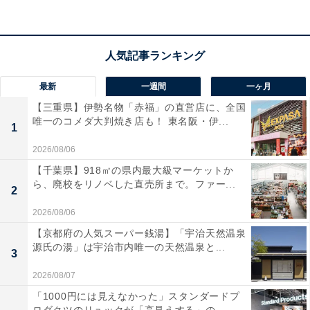
最新
一週間
一ヶ月
【三重県】伊勢名物「赤福」の直営店に、全国
唯一のコメダ大判焼き店も！ 東名阪・伊...
1
2026/08/06
【千葉県】918㎡の県内最大級マーケットか
ら、廃校をリノベした直売所まで。ファー...
2
2026/08/06
【京都府の人気スーパー銭湯】「宇治天然温泉
源氏の湯」は宇治市内唯一の天然温泉と...
3
2026/08/07
「1000円には見えなかった」スタンダードプ