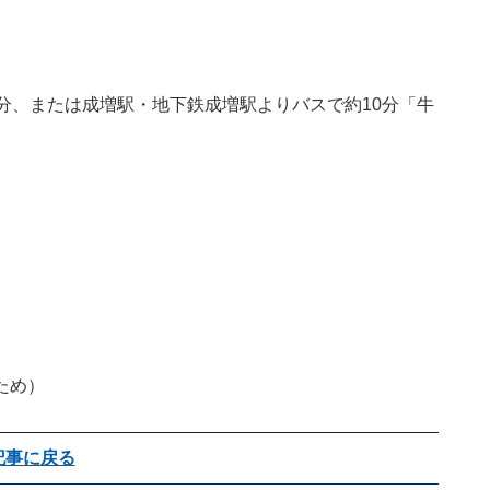
分、または成増駅・地下鉄成増駅よりバスで約10分「牛
ため）
記事に戻る