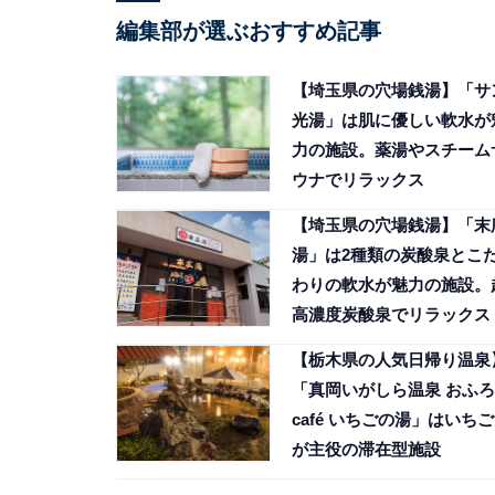
編集部が選ぶおすすめ記事
【埼玉県の穴場銭湯】「サ
光湯」は肌に優しい軟水が
力の施設。薬湯やスチーム
ウナでリラックス
【埼玉県の穴場銭湯】「末
湯」は2種類の炭酸泉とこ
わりの軟水が魅力の施設。
高濃度炭酸泉でリラックス
【栃木県の人気日帰り温泉
「真岡いがしら温泉 おふろ
café いちごの湯」はいちご
が主役の滞在型施設