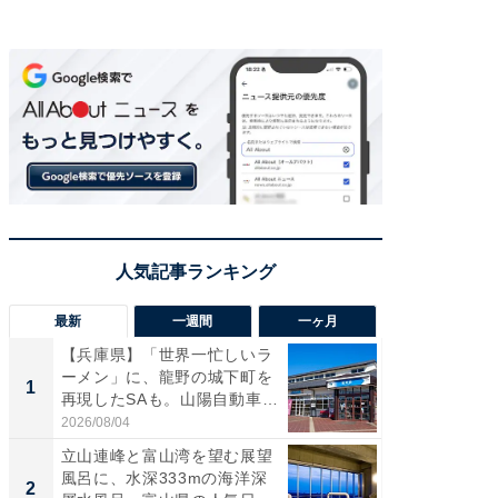
最新
一週間
一ヶ月
【兵庫県】「世界一忙しいラ
【兵庫
ーメン」に、龍野の城下町を
ーメン
1
1
再現したSAも。山陽自動車
再現した
道...
道...
2026/08/04
2026/08/0
立山連峰と富山湾を望む展望
【三重
風呂に、水深333mの海洋深
「鈴鹿天
2
2