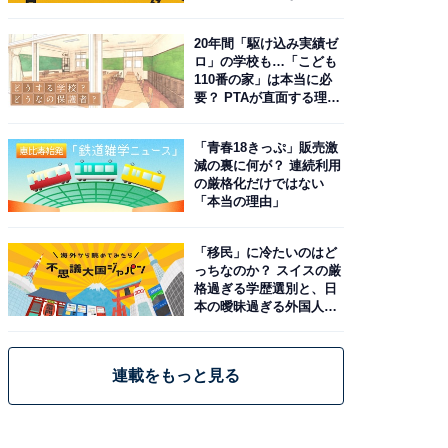
由。予習したい作品は？
20年間「駆け込み実績ゼ
ロ」の学校も…「こども
110番の家」は本当に必
要？ PTAが直面する理想
と現実
「青春18きっぷ」販売激
減の裏に何が？ 連続利用
の厳格化だけではない
「本当の理由」
「移民」に冷たいのはど
っちなのか？ スイスの厳
格過ぎる学歴選別と、日
本の曖昧過ぎる外国人政
策
連載をもっと見る