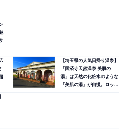
ン
魅
サ
広
【埼玉県の人気日帰り温泉】
だ
「国済寺天然温泉 美肌の
超
湯」は天然の化粧水のような
「美肌の湯」が自慢。ロッキ
ーサウナでリラックス
】