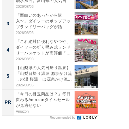
層水風呂。富山県の人気日
は100
帰...
2026/08/06
2026/08/0
「面白いのあったから購
ステラ
入〜」ダイソーのポップアッ
詰め放題
3
3
プランドリーバッグが話
00円で「
題。“さま...
2026/08/03
2026/08/0
「これ絶対に便利なやつや」
「ミニオ
ダイソーの折り畳み式ランド
ッグ！ 
4
4
リーバスケットが高評価「使
ど、夏限
わ...
2026/08/03
2026/08/0
【山梨県の人気日帰り温泉】
【埼玉
「山梨日帰り温泉 源泉かけ流
「行田天
5
5
しの湯 桜湯」は源泉かけ流...
は和の
が...
2026/08/05
2026/08/0
「今日の目玉商品は？」毎日
「捨て
変わるAmazonタイムセール
い」捨
PR
PR
が見逃せない
ったの
Amazon
UR都市機
Recommended by