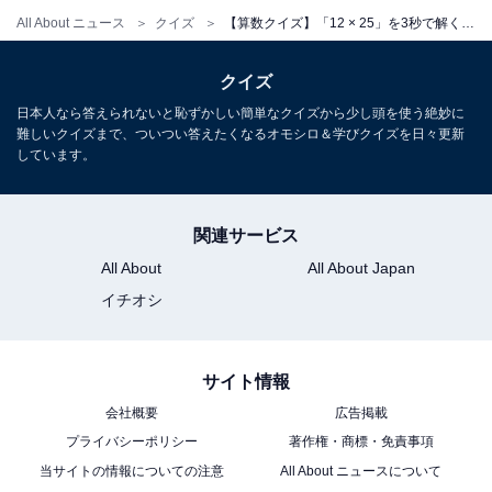
All About ニュース
クイズ
【算数クイズ】「12 × 25」を3秒で解く裏ワザは？ 1分以内で挑戦しよう！
クイズ
日本人なら答えられないと恥ずかしい簡単なクイズから少し頭を使う絶妙に
難しいクイズまで、ついつい答えたくなるオモシロ＆学びクイズを日々更新
しています。
関連サービス
All About
All About Japan
イチオシ
サイト情報
会社概要
広告掲載
プライバシーポリシー
著作権・商標・免責事項
当サイトの情報についての注意
All About ニュースについて