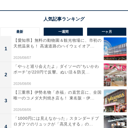
最新
一週間
一ヶ月
【愛知県】無料の動物園＆観光牧場に、市初の
天然温泉も！ 高速道路のハイウェイオア...
1
2026/08/07
「やっと巡り会えたよ」ダイソーの“ちいかわ
ポーチ”が220円で反響。ぬい活＆防災...
2
2026/08/06
【三重県】伊勢名物「赤福」の直営店に、全国
唯一のコメダ大判焼き店も！ 東名阪・伊...
3
2026/08/06
「1000円には見えなかった」スタンダードプ
ロダクツのリュックが「高見えする」の...
4