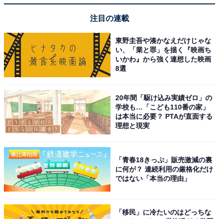
注目の連載
東野圭吾や湊かなえだけじゃな
い、「業と罪」を描く『映画ち
いかわ』から強く連想した映画
8選
20年間「駆け込み実績ゼロ」の
学校も…「こども110番の家」
は本当に必要？ PTAが直面する
理想と現実
「青春18きっぷ」販売激減の裏
に何が？ 連続利用の厳格化だけ
ではない「本当の理由」
「移民」に冷たいのはどっちな