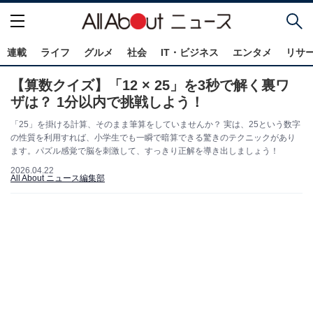
連載
ライフ
グルメ
社会
IT・ビジネス
エンタメ
リサ
【算数クイズ】「12 × 25」を3秒で解く裏ワ
ザは？ 1分以内で挑戦しよう！
「25」を掛ける計算、そのまま筆算をしていませんか？ 実は、25という数字
の性質を利用すれば、小学生でも一瞬で暗算できる驚きのテクニックがあり
ます。パズル感覚で脳を刺激して、すっきり正解を導き出しましょう！
2026.04.22
All About ニュース編集部