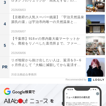
ロダクツのリュックが「高見えする」の...
3
2026/08/03
【京都府の人気スーパー銭湯】「宇治天然温泉
源氏の湯」は宇治市内唯一の天然温泉と...
4
2026/08/07
【千葉県】918㎡の県内最大級マーケットか
ら、廃校をリノベした直売所まで。ファー...
5
2026/08/06
リボ地獄から抜け出したい人は、返済を3～6
ヶ月停止して『大幅に減額してから返済す...
PR
渋谷法務総合事務所
Recommended by