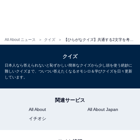
All About ニュース
クイズ
【ひらがなクイズ】共通する2文字を考えよう！ ヒントは歴史的な場所や謙虚な態度
クイズ
日本人なら答えられないと恥ずかしい簡単なクイズから少し頭を使う絶妙に
難しいクイズまで、ついつい答えたくなるオモシロ＆学びクイズを日々更新
しています。
関連サービス
All About
All About Japan
イチオシ