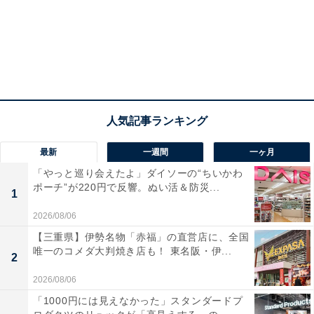
最新
一週間
一ヶ月
「やっと巡り会えたよ」ダイソーの“ちいかわ
ポーチ”が220円で反響。ぬい活＆防災...
1
2026/08/06
【三重県】伊勢名物「赤福」の直営店に、全国
唯一のコメダ大判焼き店も！ 東名阪・伊...
2
2026/08/06
「1000円には見えなかった」スタンダードプ