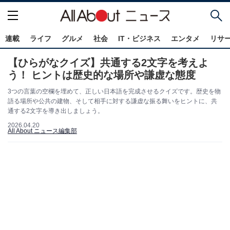
連載
ライフ
グルメ
社会
IT・ビジネス
エンタメ
リサ
【ひらがなクイズ】共通する2文字を考えよ
う！ ヒントは歴史的な場所や謙虚な態度
3つの言葉の空欄を埋めて、正しい日本語を完成させるクイズです。歴史を物
語る場所や公共の建物、そして相手に対する謙虚な振る舞いをヒントに、共
通する2文字を導き出しましょう。
2026.04.20
All About ニュース編集部