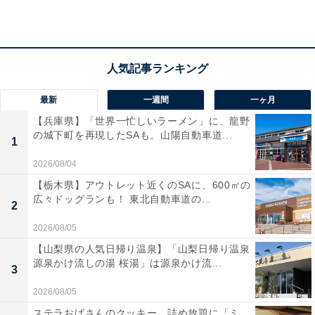
最新
一週間
一ヶ月
【兵庫県】「世界一忙しいラーメン」に、龍野
の城下町を再現したSAも。山陽自動車道...
1
2026/08/04
【栃木県】アウトレット近くのSAに、600㎡の
広々ドッグランも！ 東北自動車道の...
2
2026/08/05
【山梨県の人気日帰り温泉】「山梨日帰り温泉
源泉かけ流しの湯 桜湯」は源泉かけ流...
3
2026/08/05
ステラおばさんのクッキー、詰め放題に「ミ