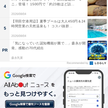
ニ」登場！ 1500円で「約23枚ほど詰...
4
2026/08/04
【羽田空港周辺】夏季プールは大人450円＆24
時間営業の天然温泉も！ コスパ抜群...
5
2026/08/04
「気になっていた認知機能が菌で…」森永が開
発。感動の70代続出
PR
森永乳業
Recommended by