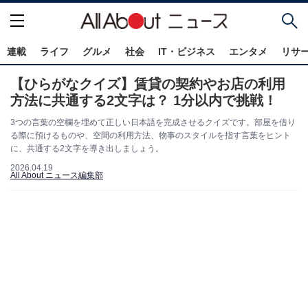
連載
ライフ
グルメ
社会
IT・ビジネス
エンタメ
リサ
【ひらがなクイズ】賃貸の契約やお店の利用
方法に共通する2文字は？ 1分以内で挑戦！
3つの言葉の空欄を埋めて正しい日本語を完成させるクイズです。部屋を借り
る際に預けるものや、空間の利用方法、物事のスタイルを指す言葉をヒント
に、共通する2文字を導き出しましょう。
2026.04.19
All About ニュース編集部