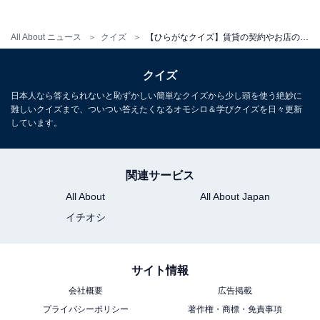
All About ニュース
クイズ
【ひらがなクイズ】賃貸の契約やお店の利用方法に共通する2文字は？ 1分以内で挑戦！
クイズ
日本人なら答えられないと恥ずかしい簡単なクイズから少し頭を使う絶妙に
難しいクイズまで、ついつい答えたくなるオモシロ＆学びクイズを日々更新
しています。
関連サービス
All About
All About Japan
イチオシ
サイト情報
会社概要
広告掲載
プライバシーポリシー
著作権・商標・免責事項