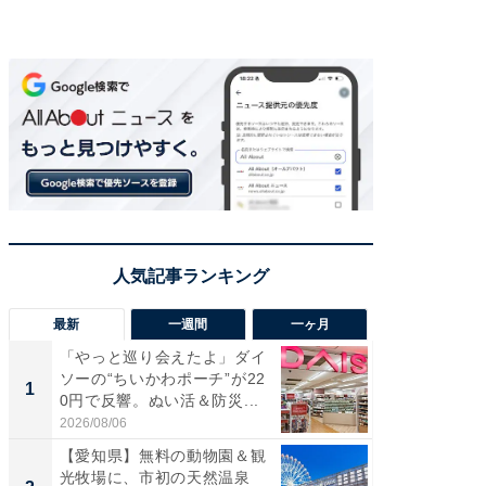
最新
一週間
一ヶ月
「やっと巡り会えたよ」ダイ
【兵庫
ソーの“ちいかわポーチ”が22
ーメン
1
1
0円で反響。ぬい活＆防災...
再現した
道...
2026/08/06
2026/08/0
【愛知県】無料の動物園＆観
【三重
光牧場に、市初の天然温泉
の直営