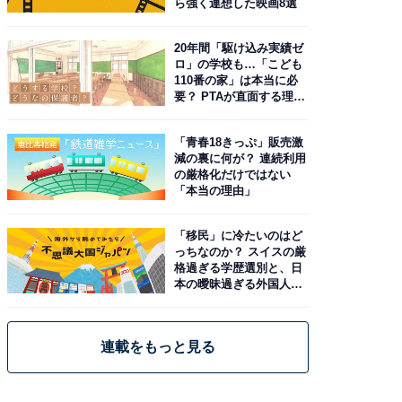
ら強く連想した映画8選
20年間「駆け込み実績ゼ
ロ」の学校も…「こども
110番の家」は本当に必
要？ PTAが直面する理想
と現実
「青春18きっぷ」販売激
減の裏に何が？ 連続利用
の厳格化だけではない
「本当の理由」
「移民」に冷たいのはど
っちなのか？ スイスの厳
格過ぎる学歴選別と、日
本の曖昧過ぎる外国人政
策
連載をもっと見る