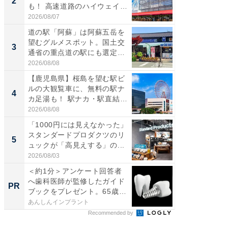
2
2
も！ 高速道路のハイウェイオ
ダ大判焼
ア...
伊...
2026/08/07
2026/08/0
道の駅「阿蘇」は阿蘇五岳を
【千葉県
望むグルメスポット。国土交
級マー
3
3
通省の重点道の駅にも選定｜
ノベし
阿...
ー...
2026/08/08
2026/08/0
【鹿児島県】桜島を望む駅ビ
「100
ルの大観覧車に、無料の駅ナ
スタン
4
4
カ足湯も！ 駅ナカ・駅直結
ュックが
ス...
2026/08/08
2026/08/0
「1000円には見えなかった」
立山連
スタンダードプロダクツのリ
風呂に、
5
5
ュックが「高見えする」の...
層水風
帰...
2026/08/03
2026/08/0
＜約1分＞アンケート回答者
65歳以
へ歯科医師が監修したガイド
プラン
PR
PR
ブックをプレゼント。65歳
なたに
以...
を...
あんしんインプラント
あんしん
Recommended by