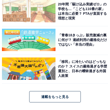
20年間「駆け込み実績ゼロ」の
学校も…「こども110番の家」
は本当に必要？ PTAが直面する
理想と現実
「青春18きっぷ」販売激減の裏
に何が？ 連続利用の厳格化だけ
ではない「本当の理由」
「移民」に冷たいのはどっちな
のか？ スイスの厳格過ぎる学歴
選別と、日本の曖昧過ぎる外国
人政策
連載をもっと見る