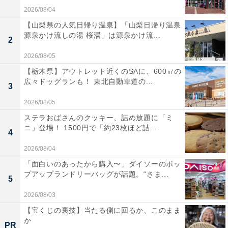
2026/08/04
【山梨県の人気日帰り温泉】「山梨日帰り温泉
源泉かけ流しの湯 桜湯」は源泉かけ流...
2
2026/08/05
【栃木県】アウトレット近くのSAに、600㎡の
広々ドッグランも！ 東北自動車道の...
3
2026/08/05
ステラおばさんのクッキー、詰め放題に「ミ
ニ」登場！ 1500円で「約23枚ほど詰...
4
2026/08/04
「面白いのあったから購入〜」ダイソーのポッ
プアップランドリーバッグが話題。“さま...
5
2026/08/03
【宝くじの裏技】当たる側に回るか、このまま
か
PR