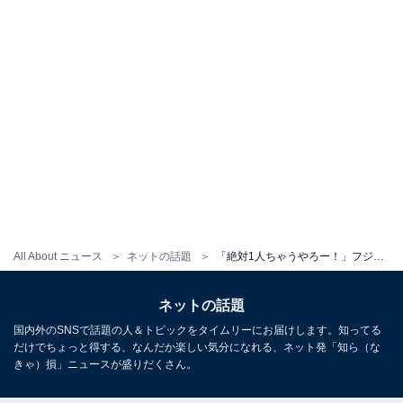
All About ニュース
ネットの話題
「絶対1人ちゃうやろー！」フジモン、1人ディズニー報告に「誰が写真を…？」「顔が小さく見える」の声
ネットの話題
国内外のSNSで話題の人＆トピックをタイムリーにお届けします。知ってる
だけでちょっと得する、なんだか楽しい気分になれる、ネット発「知ら（な
きゃ）損」ニュースが盛りだくさん。