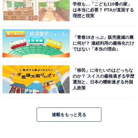
学校も…「こども110番の家」
は本当に必要？ PTAが直面する
理想と現実
「青春18きっぷ」販売激減の裏
に何が？ 連続利用の厳格化だけ
ではない「本当の理由」
「移民」に冷たいのはどっちな
のか？ スイスの厳格過ぎる学歴
選別と、日本の曖昧過ぎる外国
人政策
連載をもっと見る