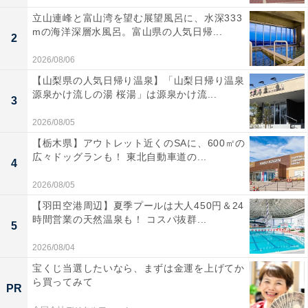
立山連峰と富山湾を望む展望風呂に、水深333
mの海洋深層水風呂。富山県の人気日帰...
2
2026/08/06
【山梨県の人気日帰り温泉】「山梨日帰り温泉
源泉かけ流しの湯 桜湯」は源泉かけ流...
3
2026/08/05
【栃木県】アウトレット近くのSAに、600㎡の
広々ドッグランも！ 東北自動車道の...
4
2026/08/05
【羽田空港周辺】夏季プールは大人450円＆24
時間営業の天然温泉も！ コスパ抜群...
5
2026/08/04
宝くじ当選したいなら、まずは金運を上げてか
ら買ってみて
PR