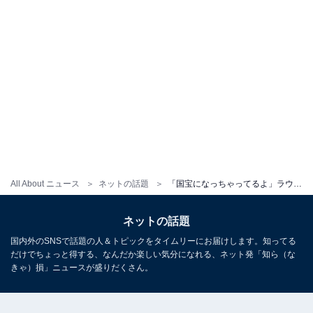
All About ニュース
ネットの話題
「国宝になっちゃってるよ」ラウール、MVの美しいオフショット公開！ 「内臓何処にしまってますか？」
ネットの話題
国内外のSNSで話題の人＆トピックをタイムリーにお届けします。知ってる
だけでちょっと得する、なんだか楽しい気分になれる、ネット発「知ら（な
きゃ）損」ニュースが盛りだくさん。