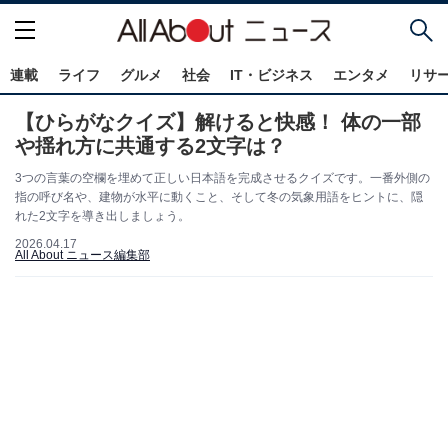
連載
ライフ
グルメ
社会
IT・ビジネス
エンタメ
リサ
【ひらがなクイズ】解けると快感！ 体の一部
や揺れ方に共通する2文字は？
3つの言葉の空欄を埋めて正しい日本語を完成させるクイズです。一番外側の
指の呼び名や、建物が水平に動くこと、そして冬の気象用語をヒントに、隠
れた2文字を導き出しましょう。
2026.04.17
All About ニュース編集部