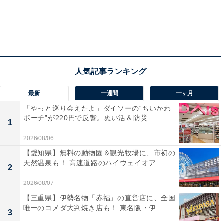
最新
一週間
一ヶ月
「やっと巡り会えたよ」ダイソーの“ちいかわ
ポーチ”が220円で反響。ぬい活＆防災...
1
2026/08/06
【愛知県】無料の動物園＆観光牧場に、市初の
天然温泉も！ 高速道路のハイウェイオア...
2
2026/08/07
【三重県】伊勢名物「赤福」の直営店に、全国
唯一のコメダ大判焼き店も！ 東名阪・伊...
3