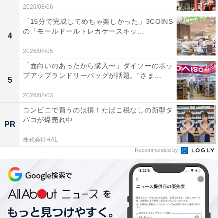
2026/08/06
「15分で完成してめちゃ楽しかった」3COINS
の「モールドールトレカケースキッ...
4
2026/08/05
「面白いのあったから購入〜」ダイソーのポッ
プアップランドリーバッグが話題。“さま...
5
2026/08/03
コンビニで買うのは損！たばこ税なしの新型タ
バコが爆売れ中
PR
株式会社HAL
Recommended by