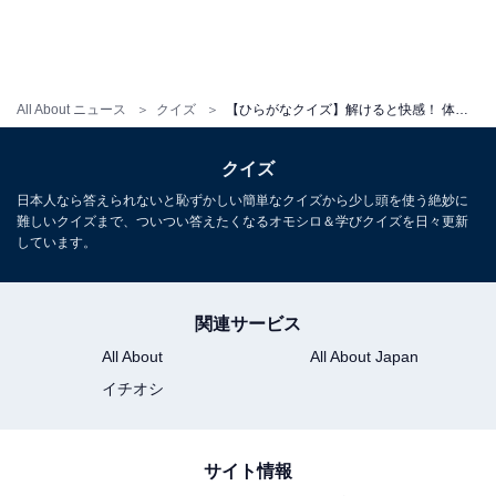
All About ニュース
クイズ
【ひらがなクイズ】解けると快感！ 体の一部や揺れ方に共通する2文字は？
クイズ
日本人なら答えられないと恥ずかしい簡単なクイズから少し頭を使う絶妙に
難しいクイズまで、ついつい答えたくなるオモシロ＆学びクイズを日々更新
しています。
関連サービス
All About
All About Japan
イチオシ
サイト情報