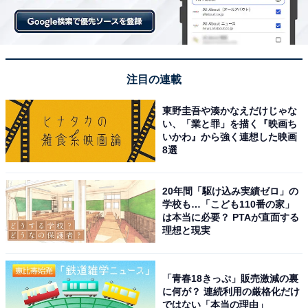
注目の連載
東野圭吾や湊かなえだけじゃな
い、「業と罪」を描く『映画ち
いかわ』から強く連想した映画
8選
20年間「駆け込み実績ゼロ」の
学校も…「こども110番の家」
は本当に必要？ PTAが直面する
理想と現実
「青春18きっぷ」販売激減の裏
に何が？ 連続利用の厳格化だけ
ではない「本当の理由」