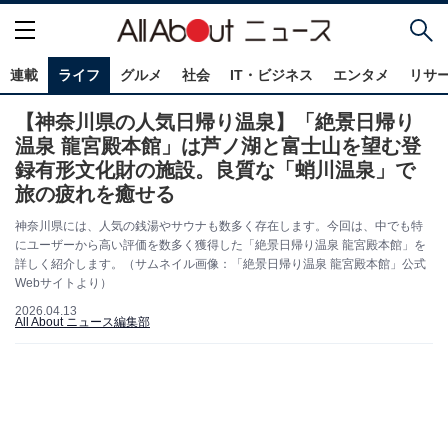
連載
ライフ
グルメ
社会
IT・ビジネス
エンタメ
リサ
【神奈川県の人気日帰り温泉】「絶景日帰り
温泉 龍宮殿本館」は芦ノ湖と富士山を望む登
録有形文化財の施設。良質な「蛸川温泉」で
旅の疲れを癒せる
神奈川県には、人気の銭湯やサウナも数多く存在します。今回は、中でも特
にユーザーから高い評価を数多く獲得した「絶景日帰り温泉 龍宮殿本館」を
詳しく紹介します。（サムネイル画像：「絶景日帰り温泉 龍宮殿本館」公式
Webサイトより）
2026.04.13
All About ニュース編集部