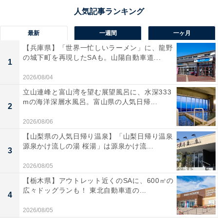
最新
一週間
一ヶ月
【兵庫県】「世界一忙しいラーメン」に、龍野
の城下町を再現したSAも。山陽自動車道...
1
2026/08/04
立山連峰と富山湾を望む展望風呂に、水深333
mの海洋深層水風呂。富山県の人気日帰...
2
2026/08/06
【山梨県の人気日帰り温泉】「山梨日帰り温泉
源泉かけ流しの湯 桜湯」は源泉かけ流...
3
2026/08/05
【栃木県】アウトレット近くのSAに、600㎡の
広々ドッグランも！ 東北自動車道の...
4
2026/08/05