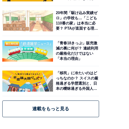
由。予習したい作品は？
20年間「駆け込み実績ゼ
ロ」の学校も…「こども
110番の家」は本当に必
要？ PTAが直面する理想
と現実
「青春18きっぷ」販売激
減の裏に何が？ 連続利用
の厳格化だけではない
「本当の理由」
「移民」に冷たいのはど
っちなのか？ スイスの厳
格過ぎる学歴選別と、日
本の曖昧過ぎる外国人政
策
連載をもっと見る