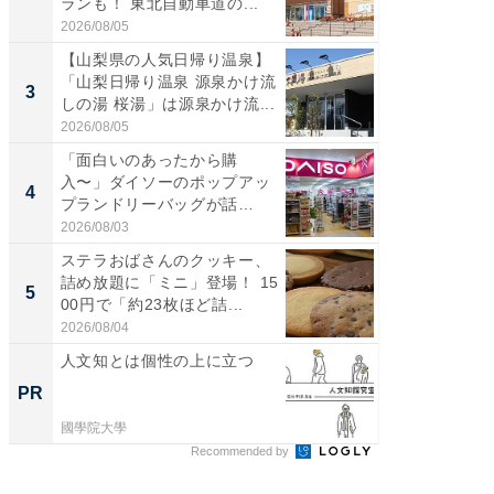
ランも！ 東北自動車道の...
は100
2026/08/05
2026/08/0
【山梨県の人気日帰り温泉】
「ミニオ
「山梨日帰り温泉 源泉かけ流
ッグ！ 
3
3
しの湯 桜湯」は源泉かけ流...
ど、夏限
2026/08/05
2026/08/0
「面白いのあったから購
ステラ
入〜」ダイソーのポップアッ
詰め放題
4
4
プランドリーバッグが話
00円で「
題。“さま...
2026/08/03
2026/08/0
ステラおばさんのクッキー、
【埼玉
詰め放題に「ミニ」登場！ 15
「行田天
5
5
00円で「約23枚ほど詰...
は和の
が...
2026/08/04
2026/08/0
人文知とは個性の上に立つ
【経営
る！社
PR
PR
國學院大學
株式会社
Recommended by