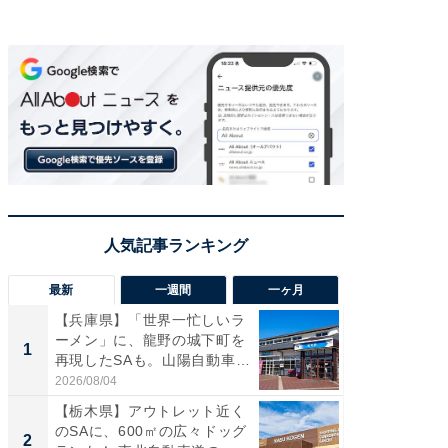
最新
一週間
一ヶ月
【兵庫県】「世界一忙しいラ
「気に
ーメン」に、龍野の城下町を
る〜」3
1
1
再現したSAも。山陽自動車
バー」
道...
好...
2026/08/04
2026/07/3
【栃木県】アウトレット近く
【三重
のSAに、600㎡の広々ドッグ
「鈴鹿天
2
2