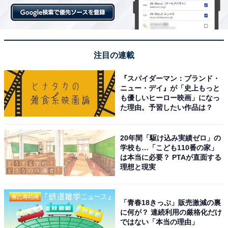
注目の連載
『スパイダーマン：ブランド・
ニュー・デイ』が「史上もっと
も優しいヒーロー映画」になっ
た理由。予習したい作品は？
20年間「駆け込み実績ゼロ」の
学校も…「こども110番の家」
は本当に必要？ PTAが直面する
理想と現実
「青春18きっぷ」販売激減の裏
に何が？ 連続利用の厳格化だけ
ではない「本当の理由」