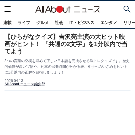
連載
ライフ
グルメ
社会
IT・ビジネス
エンタメ
リサ
【ひらがなクイズ】吉沢亮主演の大ヒット映
画がヒント！ 「共通の2文字」を1分以内で当
てよう
3つの言葉の空欄を埋めて正しい日本語を完成させる脳トレクイズです。歴史
的価値が高い宝物や、列車の出発時間が分かる表、相手へのいさめをヒント
に1分以内の正解を目指しましょう！
2026.04.13
All About ニュース編集部