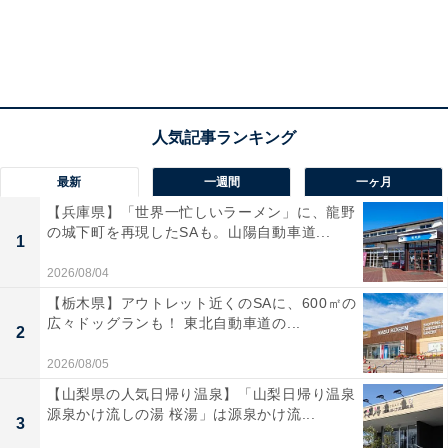
最新
一週間
一ヶ月
【兵庫県】「世界一忙しいラーメン」に、龍野
の城下町を再現したSAも。山陽自動車道...
1
2026/08/04
【栃木県】アウトレット近くのSAに、600㎡の
広々ドッグランも！ 東北自動車道の...
2
2026/08/05
【山梨県の人気日帰り温泉】「山梨日帰り温泉
源泉かけ流しの湯 桜湯」は源泉かけ流...
3