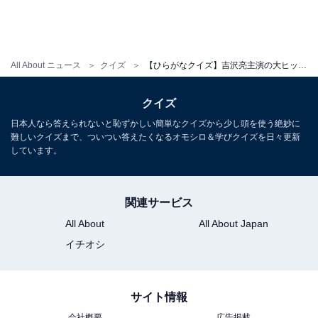
All About ニュース
クイズ
【ひらがなクイズ】吉沢亮主演の大ヒット映画がヒント！ 「共通の2文字」を1分以内で当てよう
クイズ
日本人なら答えられないと恥ずかしい簡単なクイズから少し頭を使う絶妙に
難しいクイズまで、ついつい答えたくなるオモシロ＆学びクイズを日々更新
しています。
関連サービス
All About
All About Japan
イチオシ
サイト情報
会社概要
広告掲載