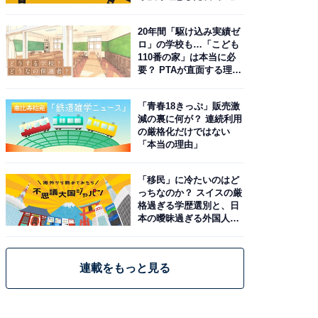
20年間「駆け込み実績ゼ
ロ」の学校も…「こども
110番の家」は本当に必
要？ PTAが直面する理想
と現実
「青春18きっぷ」販売激
減の裏に何が？ 連続利用
の厳格化だけではない
「本当の理由」
「移民」に冷たいのはど
っちなのか？ スイスの厳
格過ぎる学歴選別と、日
本の曖昧過ぎる外国人政
策
連載をもっと見る