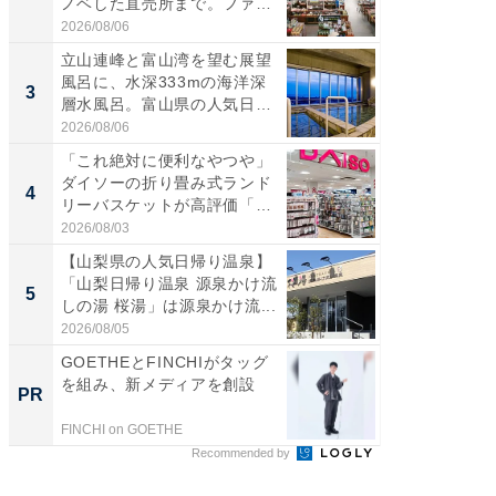
ノベした直売所まで。ファ
は100
ー...
2026/08/06
2026/08/0
立山連峰と富山湾を望む展望
ステラ
風呂に、水深333mの海洋深
詰め放題
3
3
層水風呂。富山県の人気日
00円で「
帰...
2026/08/06
2026/08/0
「これ絶対に便利なやつや」
「ミニオ
ダイソーの折り畳み式ランド
ッグ！ 
4
4
リーバスケットが高評価「使
ど、夏限
わ...
2026/08/03
2026/08/0
【山梨県の人気日帰り温泉】
【埼玉
「山梨日帰り温泉 源泉かけ流
「行田天
5
5
しの湯 桜湯」は源泉かけ流...
は和の
が...
2026/08/05
2026/08/0
GOETHEとFINCHIがタッグ
【西野
を組み、新メディアを創設
を追求
PR
PR
は
FINCHI on GOETHE
FINCHI o
Recommended by