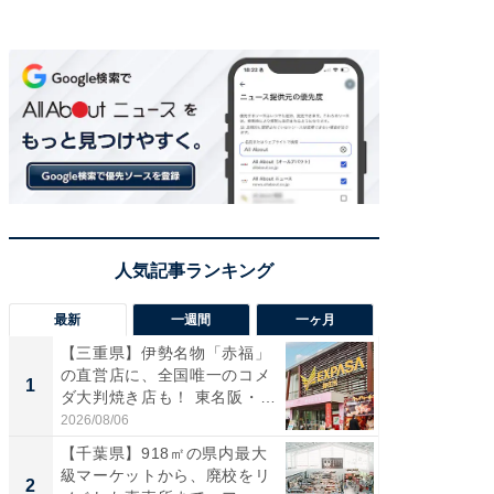
最新
一週間
一ヶ月
【三重県】伊勢名物「赤福」
【兵庫
の直営店に、全国唯一のコメ
ーメン
1
1
ダ大判焼き店も！ 東名阪・
再現した
伊...
道...
2026/08/06
2026/08/0
【千葉県】918㎡の県内最大
【三重
級マーケットから、廃校をリ
「鈴鹿天
2
2