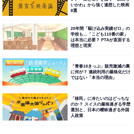
いかわ』から強く連想した映画
8選
20年間「駆け込み実績ゼロ」の
学校も…「こども110番の家」
は本当に必要？ PTAが直面する
理想と現実
「青春18きっぷ」販売激減の裏
に何が？ 連続利用の厳格化だけ
ではない「本当の理由」
「移民」に冷たいのはどっちな
のか？ スイスの厳格過ぎる学歴
選別と、日本の曖昧過ぎる外国
人政策