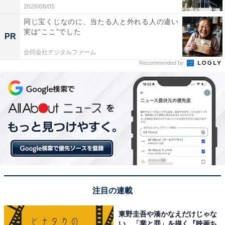
2026/08/05
同じ宝くじなのに、当たる人と外れる人の違い
実は“ここ”でした
PR
合同会社デジタルファーム
Recommended by
注目の連載
東野圭吾や湊かなえだけじゃな
い、「業と罪」を描く『映画ち