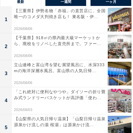
最新
一週間
一ヶ月
【三重県】伊勢名物「赤福」の直営店に、全国
唯一のコメダ大判焼き店も！ 東名阪・伊...
1
2026/08/06
【千葉県】918㎡の県内最大級マーケットか
ら、廃校をリノベした直売所まで。ファー...
2
2026/08/06
立山連峰と富山湾を望む展望風呂に、水深333
mの海洋深層水風呂。富山県の人気日帰...
3
2026/08/06
「これ絶対に便利なやつや」ダイソーの折り畳
み式ランドリーバスケットが高評価「使わ...
4
2026/08/03
【山梨県の人気日帰り温泉】「山梨日帰り温泉
源泉かけ流しの湯 桜湯」は源泉かけ流...
5