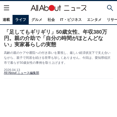
連載
ライフ
グルメ
社会
IT・ビジネス
エンタメ
リサ
「足してもギリギリ」50歳女性、年収380万
円。親の介助で「自分の時間がほとんどな
い」実家暮らしの実態
高齢の親のケアや通院への付き添いを重視し、厳しい経済状況下で支え合い
ながら、親子で同居を続ける世帯も珍しくありません。今回は、愛知県稲沢
市で暮らす50歳女性の事例を取り上げます。
2026.04.13
All About ニュース編集部