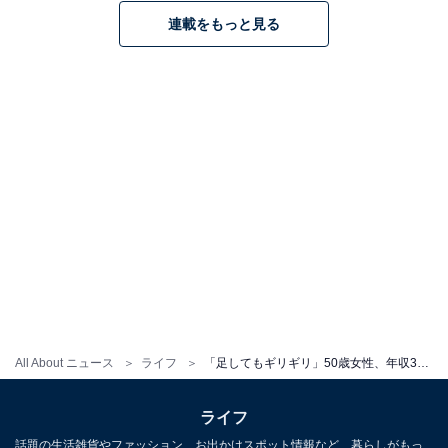
連載をもっと見る
All About ニュース
ライフ
「足してもギリギリ」50歳女性、年収380万円。親の介助で「自分の時間がほとんどない」実家暮らしの実態
ライフ
話題の生活雑貨やファッション、お出かけスポット情報など、暮らしがもっ