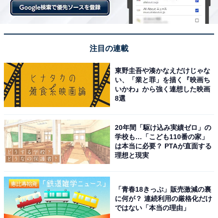
注目の連載
東野圭吾や湊かなえだけじゃな
い、「業と罪」を描く『映画ち
いかわ』から強く連想した映画
8選
20年間「駆け込み実績ゼロ」の
学校も…「こども110番の家」
は本当に必要？ PTAが直面する
理想と現実
「青春18きっぷ」販売激減の裏
に何が？ 連続利用の厳格化だけ
ではない「本当の理由」