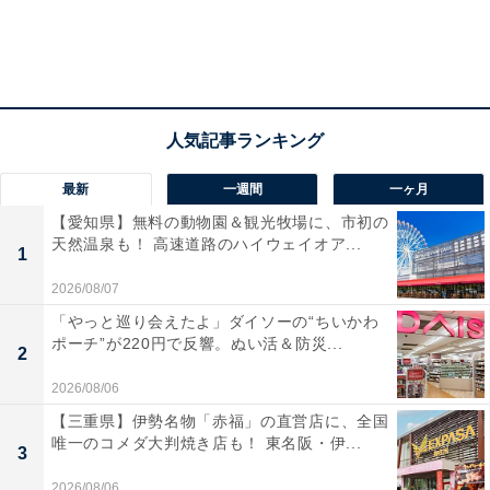
最新
一週間
一ヶ月
【愛知県】無料の動物園＆観光牧場に、市初の
天然温泉も！ 高速道路のハイウェイオア...
1
2026/08/07
「やっと巡り会えたよ」ダイソーの“ちいかわ
ポーチ”が220円で反響。ぬい活＆防災...
2
2026/08/06
【三重県】伊勢名物「赤福」の直営店に、全国
唯一のコメダ大判焼き店も！ 東名阪・伊...
3
2026/08/06