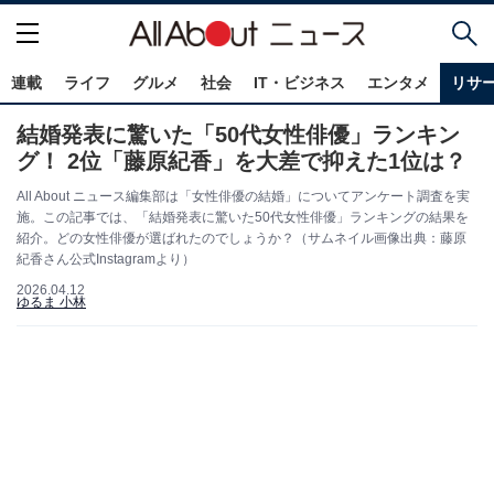
連載
ライフ
グルメ
社会
IT・ビジネス
エンタメ
リサ
結婚発表に驚いた「50代女性俳優」ランキン
グ！ 2位「藤原紀香」を大差で抑えた1位は？
All About ニュース編集部は「女性俳優の結婚」についてアンケート調査を実
施。この記事では、「結婚発表に驚いた50代女性俳優」ランキングの結果を
紹介。どの女性俳優が選ばれたのでしょうか？（サムネイル画像出典：藤原
紀香さん公式Instagramより）
2026.04.12
ゆるま 小林