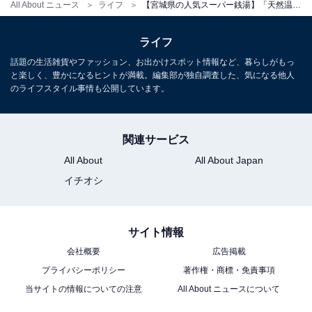
All About ニュース
ライフ
【宮城県の人気スーパー銭湯】「天然温泉 仙台コロナの湯」は1日中楽しめる複合型施設。大露天風呂と充実の岩盤浴でリラックス
ライフ
話題の生活雑貨やファッション、お出かけスポット情報など、暮らしがもっ
と楽しく、豊かになるヒントが満載。編集部が独自調査した、気になる他人
のライフスタイル事情も公開しています。
関連サービス
All About
All About Japan
イチオシ
サイト情報
会社概要
広告掲載
プライバシーポリシー
著作権・商標・免責事項
当サイトの情報についての注意
All About ニュースについて