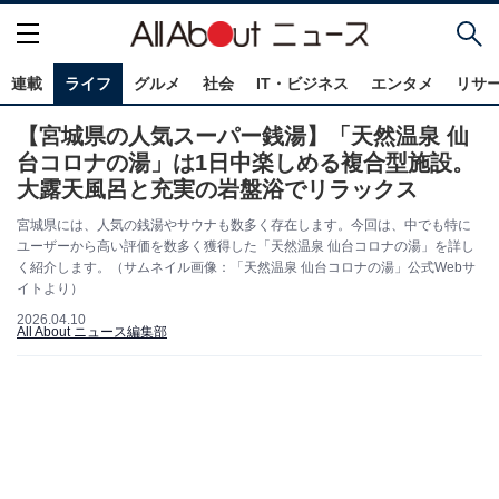
連載
ライフ
グルメ
社会
IT・ビジネス
エンタメ
リサ
【宮城県の人気スーパー銭湯】「天然温泉 仙
台コロナの湯」は1日中楽しめる複合型施設。
大露天風呂と充実の岩盤浴でリラックス
宮城県には、人気の銭湯やサウナも数多く存在します。今回は、中でも特に
ユーザーから高い評価を数多く獲得した「天然温泉 仙台コロナの湯」を詳し
く紹介します。（サムネイル画像：「天然温泉 仙台コロナの湯」公式Webサ
イトより）
2026.04.10
All About ニュース編集部