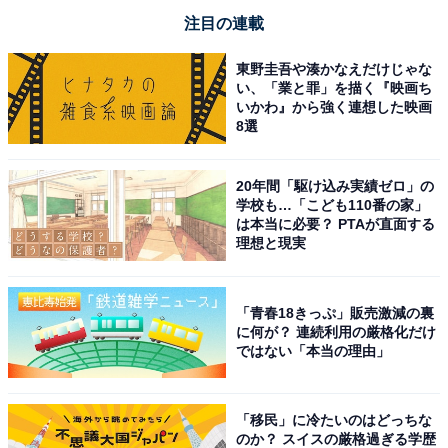
注目の連載
東野圭吾や湊かなえだけじゃな
い、「業と罪」を描く『映画ち
いかわ』から強く連想した映画
8選
20年間「駆け込み実績ゼロ」の
学校も…「こども110番の家」
は本当に必要？ PTAが直面する
理想と現実
「青春18きっぷ」販売激減の裏
に何が？ 連続利用の厳格化だけ
ではない「本当の理由」
「移民」に冷たいのはどっちな
のか？ スイスの厳格過ぎる学歴