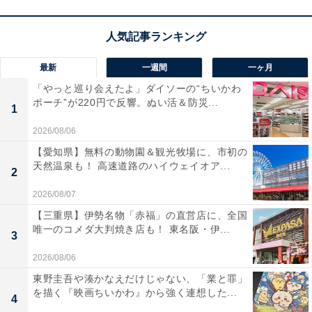
最新
一週間
一ヶ月
「やっと巡り会えたよ」ダイソーの“ちいかわ
ポーチ”が220円で反響。ぬい活＆防災...
1
2026/08/06
【愛知県】無料の動物園＆観光牧場に、市初の
天然温泉も！ 高速道路のハイウェイオア...
2
2026/08/07
【三重県】伊勢名物「赤福」の直営店に、全国
唯一のコメダ大判焼き店も！ 東名阪・伊...
3
2026/08/06
東野圭吾や湊かなえだけじゃない、「業と罪」
を描く『映画ちいかわ』から強く連想した...
4