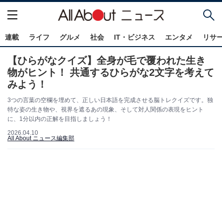
連載
ライフ
グルメ
社会
IT・ビジネス
エンタメ
リサ
【ひらがなクイズ】全身が毛で覆われた生き
物がヒント！ 共通するひらがな2文字を考えて
みよう！
3つの言葉の空欄を埋めて、正しい日本語を完成させる脳トレクイズです。独
特な姿の生き物や、視界を遮るあの現象、そして対人関係の表現をヒント
に、1分以内の正解を目指しましょう！
2026.04.10
All About ニュース編集部