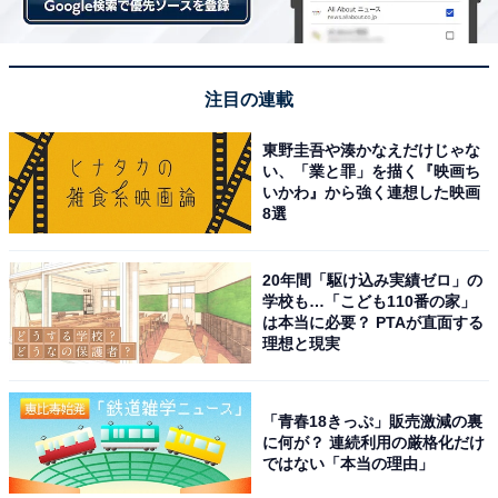
注目の連載
東野圭吾や湊かなえだけじゃな
い、「業と罪」を描く『映画ち
いかわ』から強く連想した映画
8選
20年間「駆け込み実績ゼロ」の
学校も…「こども110番の家」
は本当に必要？ PTAが直面する
理想と現実
「青春18きっぷ」販売激減の裏
に何が？ 連続利用の厳格化だけ
ではない「本当の理由」