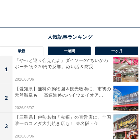
最新
一週間
一ヶ月
「やっと巡り会えたよ」ダイソーの“ちいかわ
ポーチ”が220円で反響。ぬい活＆防災...
1
2026/08/06
【愛知県】無料の動物園＆観光牧場に、市初の
天然温泉も！ 高速道路のハイウェイオア...
2
2026/08/07
【三重県】伊勢名物「赤福」の直営店に、全国
唯一のコメダ大判焼き店も！ 東名阪・伊...
3
2026/08/06