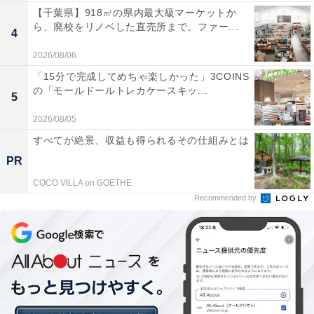
【千葉県】918㎡の県内最大級マーケットか
ら、廃校をリノベした直売所まで。ファー...
4
2026/08/06
「15分で完成してめちゃ楽しかった」3COINS
の「モールドールトレカケースキッ...
5
2026/08/05
すべてが絶景、収益も得られるその仕組みとは
PR
COCO VILLA on GOETHE
Recommended by