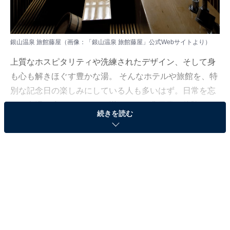
銀山温泉 旅館藤屋（画像：「銀山温泉 旅館藤屋」公式Webサイトより）
上質なホスピタリティや洗練されたデザイン、そして身
も心も解きほぐす豊かな湯。 そんなホテルや旅館を、特
別な記念日の楽しみにしている人も多いはず。日常を忘
れ、名湯に癒やされながら満たされる非日常の体験は、
続きを読む
何物にも代えがたい時間ですよね。しかし、近年では趣
向を凝らした温泉宿や人気のホテルも多く、どこに滞在
すればよいか迷ってしまう……そんな思いを抱えている
人もいるのではないでしょうか。
そんな人に向けて、All About ニュース編集部が厳選した
人気かつ評価の高い施設を厳選して紹介します。今回取
り上げるのは銀山温泉の「銀山温泉 旅館藤屋」です。