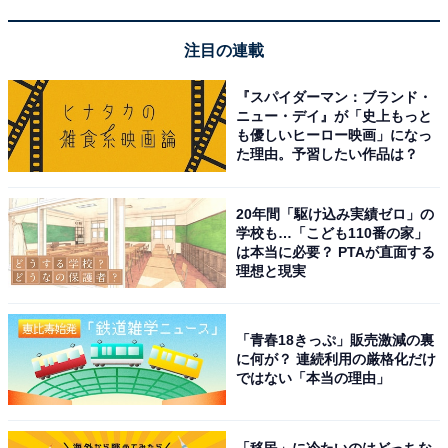
お部屋から銀山温泉の風情ある街並みを一望できる
注目の連載
絶好の立地
『スパイダーマン：ブランド・
ニュー・デイ』が「史上もっと
も優しいヒーロー映画」になっ
た理由。予習したい作品は？
20年間「駆け込み実績ゼロ」の
学校も…「こども110番の家」
は本当に必要？ PTAが直面する
理想と現実
「青春18きっぷ」販売激減の裏
に何が？ 連続利用の厳格化だけ
ではない「本当の理由」
「移民」に冷たいのはどっちな