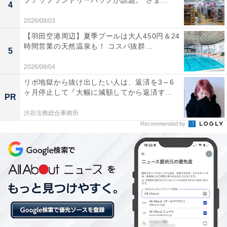
プアップランドリーバッグが話題。“さま...
4
2026/08/03
【羽田空港周辺】夏季プールは大人450円＆24
時間営業の天然温泉も！ コスパ抜群...
「銀山温泉 旅館藤屋」の口コミは？
5
2026/08/04
「銀山温泉 旅館藤屋」には、以下のような口コミが寄せ
リボ地獄から抜け出したい人は、返済を3～6
られています。
ヶ月停止して『大幅に減額してから返済す...
PR
渋谷法務総合事務所
隈研吾氏が手掛ける洗練された建築と館内の照明設
Recommended by
計が素晴らしい
趣の異なる5つの貸切風呂を予約不要で自由に利用
できて贅沢