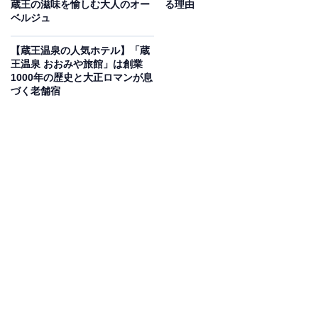
蔵王の滋味を愉しむ大人のオー
る理由
のがもっと楽しく、もっとお得になる情報をお届け。編集部員によ
ベルジュ
る独自レビューなど、ここでしか手に入らない情報も満載です。
...続きを読む
【蔵王温泉の人気ホテル】「蔵
※本記事で紹介している商品の購入やサービスの利用により、売上の一部が
王温泉 おおみや旅館」は創業
オールアバウトに還元されることがあります。
1000年の歴史と大正ロマンが息
づく老舗宿
「銀山温泉 旅館藤屋」は隈研吾氏設計の洗練され
た空間が魅力
大正ロマンの情緒漂う温泉街で一際目を引く「銀山温泉
旅館藤屋」は、建築家・隈研吾氏が設計を手掛けた全8
室の宿です。ステンドグラスや竹のスクリーン「簾虫
籠」を用いた静謐な空間が広がります。お風呂は「竹の
湯」「石の湯」「ひばの湯」「地下の湯」「天空の湯」
という趣の異なる5つの貸切風呂があり、24時間無料で
湯巡りを楽しめるのが大きな特徴です。