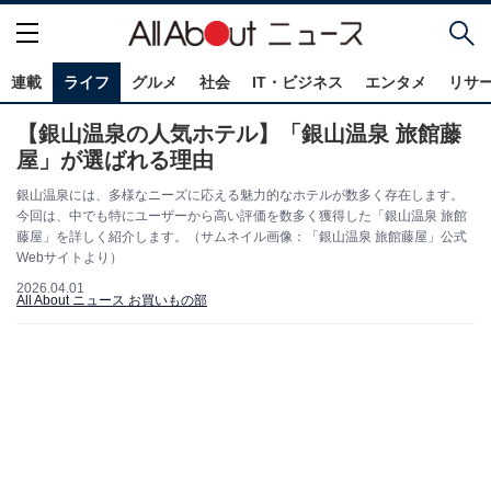
連載
ライフ
グルメ
社会
IT・ビジネス
エンタメ
リサ
【銀山温泉の人気ホテル】「銀山温泉 旅館藤
屋」が選ばれる理由
銀山温泉には、多様なニーズに応える魅力的なホテルが数多く存在します。
今回は、中でも特にユーザーから高い評価を数多く獲得した「銀山温泉 旅館
藤屋」を詳しく紹介します。（サムネイル画像：「銀山温泉 旅館藤屋」公式
Webサイトより）
2026.04.01
All About ニュース お買いもの部