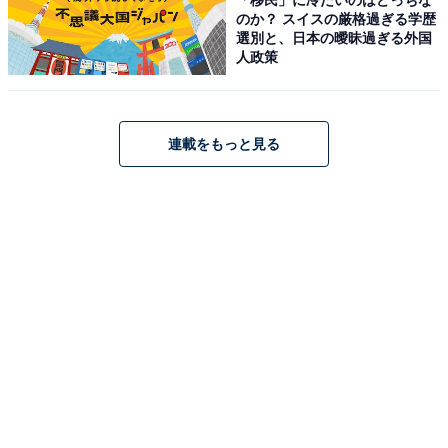
アクセス・料金・宿泊情報は？
のか？ スイスの厳格過ぎる学歴
選別と、日本の曖昧過ぎる外国
人政策
アクセス
所在地：山形県尾花沢市大字銀山新畑443
交通手段：JR大石田駅より銀山温泉行き市営バスで約40
連載をもっと見る
分／尾花沢ICより車で約20分
料金
大人1名（参考価格）：3万2000円
※料金は公式Webサイト参考価格
※プラン・部屋により価格は変動します
チェックイン・チェックアウト
チェックイン：15:00
チェックアウト：10:00