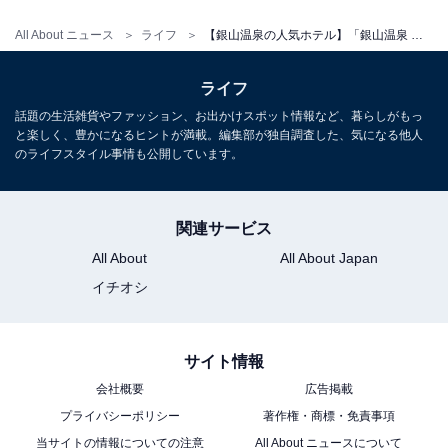
※プランにより時間が異なる可能性があります
All About ニュース
ライフ
【銀山温泉の人気ホテル】「銀山温泉 旅館藤屋」が選ばれる理由
※掲載されている情報は記事公開時のものです。あらか
ライフ
じめご了承ください。
話題の生活雑貨やファッション、お出かけスポット情報など、暮らしがもっ
また、記事中の宿泊プランを予約すると、売上の一部が
と楽しく、豊かになるヒントが満載。編集部が独自調査した、気になる他人
オールアバウトに還元されることがあります。
のライフスタイル事情も公開しています。
こちらもおすすめ
関連サービス
【飯坂温泉の人気ホテル】「飯坂ホテルジュラ
All About
All About Japan
ク」はライブキッチンでの実演ビュッフェと多
イチオシ
彩な湯船が魅力
サイト情報
会社概要
広告掲載
プライバシーポリシー
著作権・商標・免責事項
当サイトの情報についての注意
All About ニュースについて