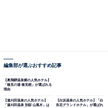
※2026年4月時点で、楽天トラベル上の平均評価が4.0超
えのものを紹介しています
楽天トラベルでホテルを見る
編集部が選ぶおすすめ記事
【奥飛騨温泉郷の人気ホテル】
「槍見の湯 槍見館」が選ばれる
この記事の執筆者：
All About ニュース お買
理由
いもの部
【遠刈田温泉の人気ホテル】
【白浜温泉の人気ホテル】「白
Amazonのセール商品から売れ筋ランキングまで、毎日のお買いも
「遠刈田温泉 別邸 山風木」は
良荘グランドホテル」が選ばれ