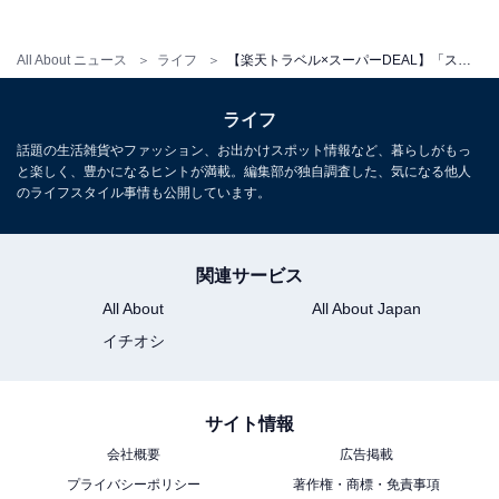
All About ニュース
ライフ
【楽天トラベル×スーパーDEAL】「スーパーホテルPremier博多駅・筑紫口天然温泉」が大幅ポイント還元中
ライフ
話題の生活雑貨やファッション、お出かけスポット情報など、暮らしがもっ
と楽しく、豊かになるヒントが満載。編集部が独自調査した、気になる他人
のライフスタイル事情も公開しています。
関連サービス
All About
All About Japan
イチオシ
サイト情報
会社概要
広告掲載
プライバシーポリシー
著作権・商標・免責事項