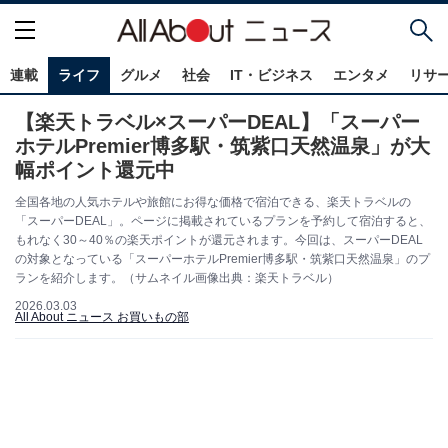
連載
ライフ
グルメ
社会
IT・ビジネス
エンタメ
リサ
【楽天トラベル×スーパーDEAL】「スーパー
ホテルPremier博多駅・筑紫口天然温泉」が大
幅ポイント還元中
全国各地の人気ホテルや旅館にお得な価格で宿泊できる、楽天トラベルの
「スーパーDEAL」。ページに掲載されているプランを予約して宿泊すると、
もれなく30～40％の楽天ポイントが還元されます。今回は、スーパーDEAL
の対象となっている「スーパーホテルPremier博多駅・筑紫口天然温泉」のプ
ランを紹介します。（サムネイル画像出典：楽天トラベル）
2026.03.03
All About ニュース お買いもの部