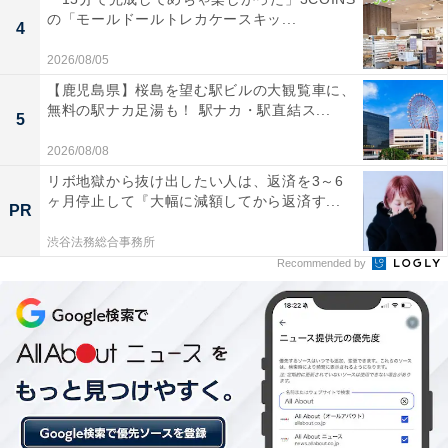
の「モールドールトレカケースキッ...
4
2026/08/05
【鹿児島県】桜島を望む駅ビルの大観覧車に、
無料の駅ナカ足湯も！ 駅ナカ・駅直結ス...
5
2026/08/08
リボ地獄から抜け出したい人は、返済を3～6
楽天トラベルのスーパーDEALとは？
ヶ月停止して『大幅に減額してから返済す...
PR
渋谷法務総合事務所
楽天スーパーDEALは、全国各地の人気ホテルや旅館を
Recommended by
大幅なポイントバックで予約できるイベント。楽天IDを
用いてスーパーDEAL対象のプランを予約し、実際に宿
泊すると、もれなく宿泊料金の30～40％が楽天ポイント
で還元されます。お得に宿泊したい人は、日々更新され
るおすすめプランをお見逃しなく！
※プラン名称に【楽天スーパーDEAL】と記載があるプ