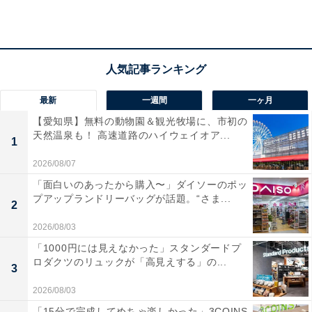
ヘルシーな朝食も魅力で、エネルギッシュな一日のスタ
ートをサポート。ビジネスや観光の拠点に最適な一軒で
す。
宿泊者からは「温泉も綺麗でお湯がトロリとしていまし
最新
一週間
一ヶ月
た！」「睡眠と食事に特化していて気持ちよく滞在する
【愛知県】無料の動物園＆観光牧場に、市初の
ことができます」という声があがっています。都会の真
天然温泉も！ 高速道路のハイウェイオア...
1
ん中で天然温泉に浸かってリフレッシュしたい人や、健
2026/08/07
康的な朝食で元気をチャージしたい人におすすめの宿で
「面白いのあったから購入〜」ダイソーのポッ
す。
プアップランドリーバッグが話題。“さま...
2
2026/08/03
「1000円には見えなかった」スタンダードプ
ロダクツのリュックが「高見えする」の...
3
2026/08/03
「15分で完成してめちゃ楽しかった」3COINS