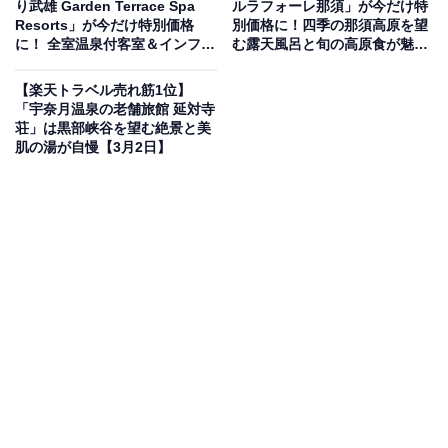
り武雄 Garden Terrace Spa
ルラフォーレ那須」が今だけ特
Resorts」が今だけ特別価格
別価格に！四季の那須高原を望
に！ 全室温泉付客室＆インフィ
む露天風呂と旬の高原食が魅力
ニティスパで武雄温泉リゾート
の宿【3月3日】
ステイ【3月3日】
【楽天トラベル売れ筋1位】
「宇奈月温泉の老舗旅館 延対寺
荘」は黒部峡谷を望む絶景と美
楽天トラベルでホテルを見る
肌の湯が自慢【3月2日】
この宿泊施設のおすすめポイントは？
「スーパーホテル Premier博多駅・筑紫口天然温泉」
は、福岡の中心地にありながら本格的な天然温泉を楽し
めるホテル。美人の湯として知られる「原鶴温泉」を導
入しており、トロトロとした肌触りの湯が日々の疲れを
優しく癒やしてくれます。健康を考えたオーガニックで