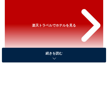
楽天トラベルでホテルを見る
続きを読む
※以下のセール情報は2026年3月7日15時30分現在のも
のです。料金の変更、満室の場合もあります。
※本記事で紹介している商品の購入やサービスの利用により、売上の一部が
オールアバウトに還元されることがあります。
「スーパーホテルPremier博多駅・筑紫口天然温
泉」が実質30％引きに！