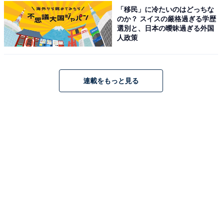
る独自レビューなど、ここでしか手に入らない情報も満載です。
...続きを読む
「移民」に冷たいのはどっちな
のか？ スイスの厳格過ぎる学歴
選別と、日本の曖昧過ぎる外国
人政策
こちらもおすすめ
【楽天トラベルセール】「土湯温泉 はるみや旅
館」が特別価格で登場中
連載をもっと見る