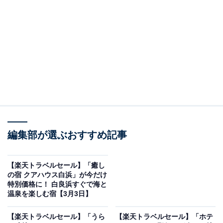
編集部が選ぶおすすめ記事
【楽天トラベルセール】「癒し
スーパーホテルPremier博多駅・筑紫口天然温泉（画像出典：楽天トラベ
ル）
の宿 クアハウス白浜」が今だけ
特別価格に！ 白良浜すぐで海と
「スーパーホテルPremier博多駅・筑紫口天然温泉」の楽
温泉を楽しむ宿【3月3日】
天スーパーDEALプランを予約すると、実質30％オフで
【楽天トラベルセール】「うら
【楽天トラベルセール】「ホテ
宿泊可能です。