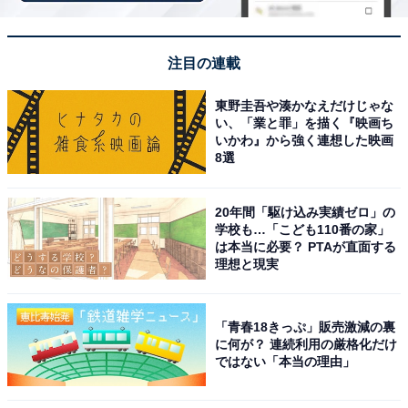
ランのみ、ポイント還元対象です
注目の連載
楽天スーパーDEAL対象のホテル・プランを見る
東野圭吾や湊かなえだけじゃな
い、「業と罪」を描く『映画ち
いかわ』から強く連想した映画
8選
※掲載されている情報は記事公開時のものです。あらか
じめご了承ください。 また、記事中の宿泊プランを予約
20年間「駆け込み実績ゼロ」の
学校も…「こども110番の家」
すると、売上の一部がオールアバウトに還元されること
は本当に必要？ PTAが直面する
があります
理想と現実
この記事の執筆者：
All About ニュース お買
「青春18きっぷ」販売激減の裏
いもの部
に何が？ 連続利用の厳格化だけ
ではない「本当の理由」
Amazonのセール商品から売れ筋ランキングまで、毎日のお買いも
のがもっと楽しく、もっとお得になる情報をお届け。編集部員によ