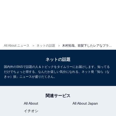
All About ニュース
ネットの話題
木村拓哉、前髪下したレアなプライベートショット披露！ 愛犬を抱く姿「打ち合わせの前に出動してきました」
ネットの話題
国内外のSNSで話題の人＆トピックをタイムリーにお届けします。知ってる
だけでちょっと得する、なんだか楽しい気分になれる、ネット発「知ら（な
きゃ）損」ニュースが盛りだくさん。
関連サービス
All About
All About Japan
イチオシ