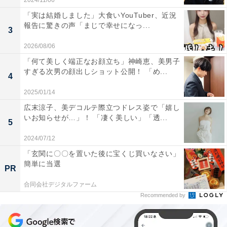
2024/11/06
「実は結婚しました」大食いYouTuber、近況
報告に驚きの声「まじで幸せになっ...
3
2026/08/06
「何て美しく端正なお顔立ち」神崎恵、美男子
すぎる次男の顔出しショット公開！ 「め...
4
2025/01/14
広末涼子、美デコルテ際立つドレス姿で「嬉し
いお知らせが…」！ 「凄く美しい」「透...
5
2024/07/12
「玄関に〇〇を置いた後に宝くじ買いなさい」
簡単に当選
PR
合同会社デジタルファーム
Recommended by