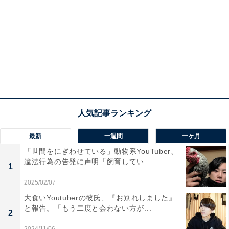
最新
一週間
一ヶ月
「世間をにぎわせている」動物系YouTuber、
違法行為の告発に声明「飼育してい...
1
2025/02/07
大食いYoutuberの彼氏、『お別れしました』
と報告。「もう二度と会わない方が...
2