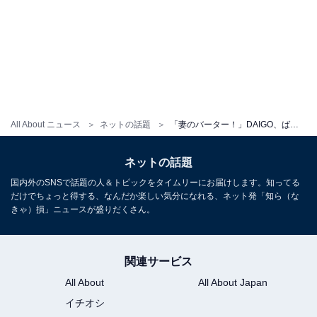
All About ニュース
ネットの話題
「妻のバーター！」DAIGO、ばけばけ出演！ 「ハマり役すぎるwww」「直ぐには気づきませんでした」
ネットの話題
国内外のSNSで話題の人＆トピックをタイムリーにお届けします。知ってる
だけでちょっと得する、なんだか楽しい気分になれる、ネット発「知ら（な
きゃ）損」ニュースが盛りだくさん。
関連サービス
All About
All About Japan
イチオシ