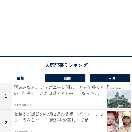
最新
一週間
一ヶ月
阿波みなみ、ディズニー訪問も「ガチで帰りた
い」吐露。「これは帰りたいw」「なんち...
1
2025/06/19
女装姿が話題の47歳2児の父親、ビフォーアフ
ター姿を公開！ 「素顔もお美しくて納...
2