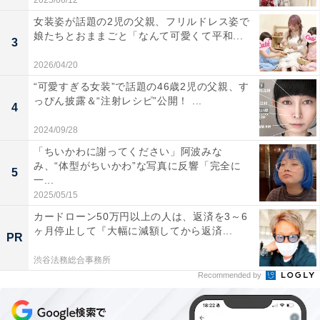
2025/06/12
女装姿が話題の2児の父親、フリルドレス姿で
娘たちとおままごと「なんて可愛くて平和...
3
2026/04/20
“可愛すぎる女装”で話題の46歳2児の父親、す
っぴん披露＆“注射レシピ”公開！ ...
4
2024/09/28
「ちいかわに謝ってください」阿波みな
み、“体型がちいかわ”な写真に反響「完全に
5
一...
2025/05/15
カードローン50万円以上の人は、返済を3～6
ヶ月停止して『大幅に減額してから返済...
PR
渋谷法務総合事務所
Recommended by