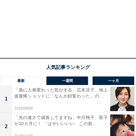
最新
一週間
一ヶ月
「急に人相変わった気がする」広末涼子、地上
波復帰ショットに「なんか顔変わった」の...
1
2026/08/06
「光の速さで成長してますね」中川翔子、双子
が10カ月に！ 「はやいいいい この前...
2