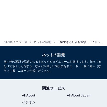
All About ニュース
ネットの話題
「嫌すぎるし店も迷惑」アイドル、衣装のまま飲食店に行く姿に賛否。「アイドルだってお腹は空く」
ネットの話題
国内外のSNSで話題の人＆トピックをタイムリーにお届けします。知ってる
だけでちょっと得する、なんだか楽しい気分になれる、ネット発「知ら（な
きゃ）損」ニュースが盛りだくさん。
関連サービス
All About
All About Japan
イチオシ