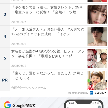
2026/07/30
「ポケモンで言う進化」女性タレント、25キ
ロ増量ショットに反響！ 「全然パーツ埋...
3
2026/08/05
「え、別人過ぎん？」お笑い芸人、2カ月で約
12kgのダイエットに成功！ 「イケメ...
4
2026/08/04
女装姿が話題の47歳2児の父親、ビフォーアフ
ター姿を公開！ 「素顔もお美しくて納...
5
2025/06/12
「宝くじ、運じゃなかった」当たる人は“同じ
こと”してる
PR
合同会社デジタルファーム
Recommended by