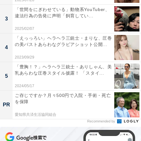
2025/07/28
「世間をにぎわせている」動物系YouTuber、
違法行為の告発に声明「飼育してい...
3
2025/02/07
「えっっろい」ヘラヘラ三銃士・まりな、圧巻
の美バストあらわなグラビアショット公開...
4
2023/09/29
「豊胸！？」ヘラヘラ三銃士・ありしゃん、美
乳あらわな圧巻スタイル披露！ 「スタイ...
5
2024/05/17
ご存じですか？月々500円で入院・手術・死亡
を保障
PR
愛知県共済生活協同組合
Recommended by