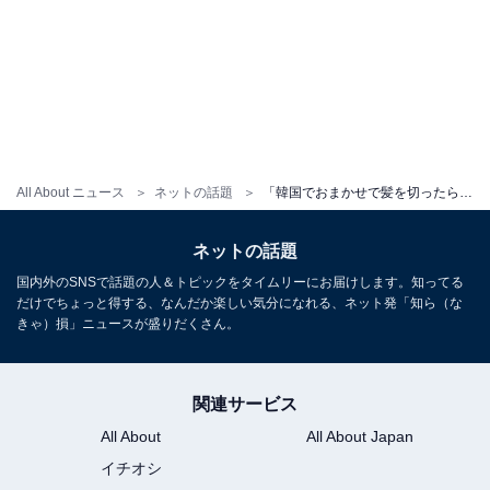
All About ニュース
ネットの話題
「韓国でおまかせで髪を切ったら」配信者、イメチェンに「現地の人みたい」「キム感強すぎ」の声！
ネットの話題
国内外のSNSで話題の人＆トピックをタイムリーにお届けします。知ってる
だけでちょっと得する、なんだか楽しい気分になれる、ネット発「知ら（な
きゃ）損」ニュースが盛りだくさん。
関連サービス
All About
All About Japan
イチオシ