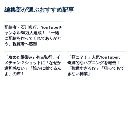
編集部が選ぶおすすめ記事
配信者・石川典行、YouTubeチ
ャンネル50万人達成！ 「一緒
に配信を作ってくれてありがと
う」視聴者へ感謝
「攻めた髪形w」有吉弘行、イ
「額に？！」人気YouTuber、
メチェン？ショットに「なぜか
奇跡的なハプニングを報告！
違和感ない」「誰かに似てるん
「強運すぎる!?」「狙ってもで
よ」の声！
きない神業」