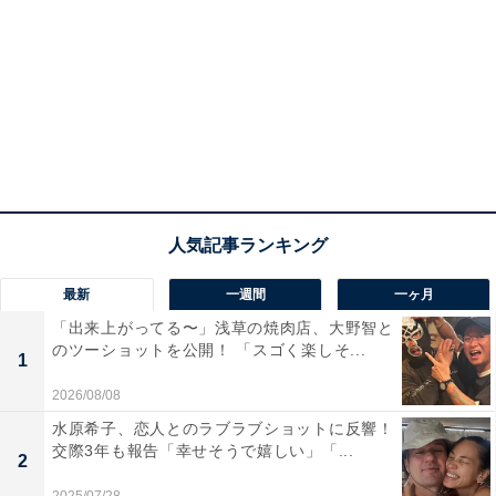
最新
一週間
一ヶ月
「出来上がってる〜」浅草の焼肉店、大野智と
のツーショットを公開！ 「スゴく楽しそ...
1
2026/08/08
水原希子、恋人とのラブラブショットに反響！
交際3年も報告「幸せそうで嬉しい」「...
2