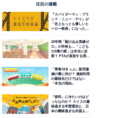
注目の連載
『スパイダーマン：ブラ
ンド・ニュー・デイ』が
「史上もっとも優しいヒ
ーロー映画」になった理
由。予習したい作品は？
20年間「駆け込み実績ゼ
ロ」の学校も…「こども
110番の家」は本当に必
要？ PTAが直面する理想
と現実
「青春18きっぷ」販売激
減の裏に何が？ 連続利用
の厳格化だけではない
「本当の理由」
「移民」に冷たいのはど
っちなのか？ スイスの厳
格過ぎる学歴選別と、日
本の曖昧過ぎる外国人政
策