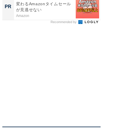
変わるAmazonタイムセール
管理』
PR
PR
が見逃せない
Amazon
KeeperSec
Recommended by