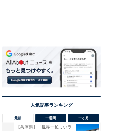
最新
一週間
一ヶ月
【兵庫県】「世界一忙しいラ
【兵庫