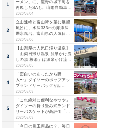
ーメン」に、龍野の城下町を
ーメン
1
1
再現したSAも。山陽自動車
再現した
道...
道...
2026/08/04
2026/08/0
立山連峰と富山湾を望む展望
【三重
風呂に、水深333mの海洋深
「鈴鹿天
2
2
層水風呂。富山県の人気日
は100
帰...
2026/08/06
2026/08/0
【山梨県の人気日帰り温泉】
ステラ
「山梨日帰り温泉 源泉かけ流
詰め放題
3
3
しの湯 桜湯」は源泉かけ流...
00円で「
2026/08/05
2026/08/0
「面白いのあったから購
「ミニオ
入〜」ダイソーのポップアッ
ッグ！ 
4
4
プランドリーバッグが話
ど、夏限
題。“さま...
2026/08/03
2026/08/0
「これ絶対に便利なやつや」
【埼玉
ダイソーの折り畳み式ランド
「行田天
5
5
リーバスケットが高評価「使
は和の
わ...
が...
2026/08/03
2026/08/0
「今日の目玉商品は？」毎日
事例か