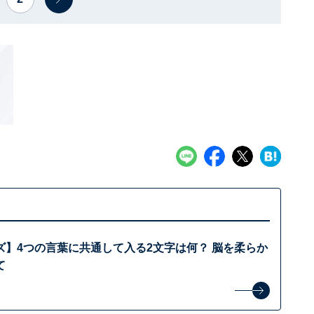
ズ】4つの言葉に共通して入る2文字は何？ 脳を柔らか
て