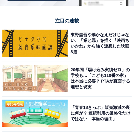
※掲載されている情報は記事公開時のものです。あらか
注目の連載
じめご了承ください。また、記事中の宿泊プランを予約
すると、売上の一部がオールアバウトに還元されること
東野圭吾や湊かなえだけじゃな
があります。
い、「業と罪」を描く『映画ち
いかわ』から強く連想した映画
8選
この記事の執筆者：
All About ニュース お買
いもの部
20年間「駆け込み実績ゼロ」の
学校も…「こども110番の家」
Amazonのセール商品から売れ筋ランキングまで、毎日のお買いも
は本当に必要？ PTAが直面する
のがもっと楽しく、もっとお得になる情報をお届け。編集部員によ
理想と現実
る独自レビューなど、ここでしか手に入らない情報も満載です。
...続きを読む
「青春18きっぷ」販売激減の裏
に何が？ 連続利用の厳格化だけ
こちらもおすすめ
ではない「本当の理由」
【楽天トラベル×スーパーDEAL】「南紀白浜マ
リオットホテル」が大幅ポイント還元中