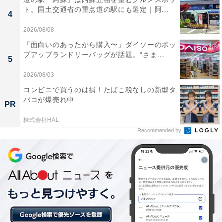
楽天トラベルでは、定期的に「クーポン祭」を開催。 人
ト。国土交通省の重点道の駅にも選定｜阿...
4
気の宿やホテルを対象に、宿泊予約で使えるお得な割引
2026/08/08
クーポンを配布します。
「面白いのあったから購入〜」ダイソーのポッ
プアップランドリーバッグが話題。“さま...
5
クーポンは、国内宿泊や海外ツアー、レンタカーなど、
2026/08/03
さまざまな旅行商品で利用可能。複数のクーポンを組み
合わせて、さらに割引率をアップできる場合もありま
コンビニで買うのは損！たばこ税なしの新型タ
バコが爆売れ中
す。賢く旅の計画を立てて、お得に旅行を楽しみましょ
PR
う。
株式会社HAL
Recommended by
楽天トラベルでクーポン祭を見る