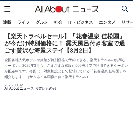
連載
ライフ
グルメ
社会
IT・ビジネス
エンタメ
リサ
【楽天トラベルセール】「花巻温泉 佳松園」
が今だけ特別価格に！ 露天風呂付き客室で過
ごす贅沢な海景ステイ【3月2日】
全国各地人気ホテルや旅館が特別価格で予約できる、楽天トラベルのお得な
クーポン。2026年3月も、さまざまな施設が500円オフで利用できるクーポン
が配布中です。今回は、対象施設として登場している「花巻温泉 佳松園」を
紹介します。（サムネイル画像出典：楽天トラベル）
2026.03.02
All About ニュース お買いもの部