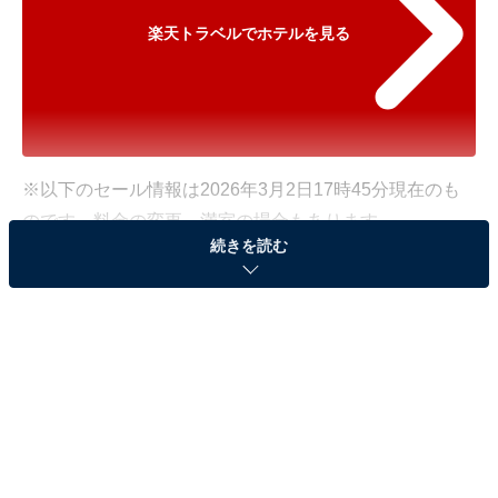
楽天トラベルでホテルを見る
※以下のセール情報は2026年3月2日17時45分現在のも
のです。料金の変更、満室の場合もあります。
続きを読む
※本記事で紹介している商品の購入やサービスの利用により、売上の一部が
オールアバウトに還元されることがあります。
「花巻温泉 佳松園」が500円オフで登場！