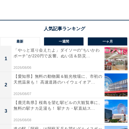
度も浸かって癒やされたい人や、熟練の技が光る本格的
な料理を味わいたい人におすすめの宿です。
最新
一週間
一ヶ月
「やっと巡り会えたよ」ダイソーの“ちいかわ
ポーチ”が220円で反響。ぬい活＆防災...
1
2026/08/06
【愛知県】無料の動物園＆観光牧場に、市初の
天然温泉も！ 高速道路のハイウェイオア...
2
2026/08/07
【鹿児島県】桜島を望む駅ビルの大観覧車に、
無料の駅ナカ足湯も！ 駅ナカ・駅直結ス...
3
楽天トラベルの「クーポン祭」とは？
2026/08/08
道の駅「阿蘇」は阿蘇五岳を望むグルメスポッ