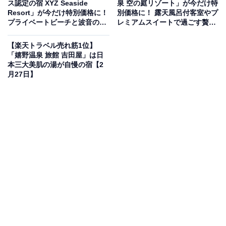
ス認定の宿 XYZ Seaside
泉 空の庭リゾート」が今だけ特
Resort」が今だけ特別価格に！
別価格に！ 露天風呂付客室やプ
プライベートビーチと波音の露
レミアムスイートで過ごす贅沢
天で楽しむ海辺リゾート【3月2
休日【3月2日】
日】
【楽天トラベル売れ筋1位】
この宿泊施設のおすすめポイントは？
「嬉野温泉 旅館 吉田屋」は日
本三大美肌の湯が自慢の宿【2
月27日】
岩手県の里山に佇む「花巻温泉 佳松園」は、贅を尽くし
た和と洋の空間が広がる奥座敷。自慢の温泉はpH8.9を
誇る滑らかなアルカリ性で、肌に優しい「美肌の湯」を
内湯や檜の露天風呂で堪能できます。2023年に誕生した
露天風呂付き客室では、良質な湯をプライベートに楽し
めるのも魅力。三陸の海の幸や里山の旬を活かし、職人
が一品ずつ丁寧に仕上げる会席料理も格別です。
宿泊者からは「食事は食べきれないほど、たくさんで豪
華」「温泉はトロトロで行くと何度も入りたくなってし
まいます」という声があがっています。上質な温泉に何