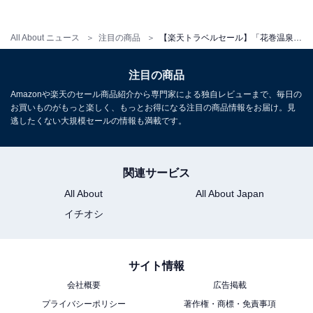
All About ニュース
注目の商品
【楽天トラベルセール】「花巻温泉 佳松園」が今だけ特別価格に！ 露天風呂付き客室で過ごす贅沢な海景ステイ【3月2日】
注目の商品
Amazonや楽天のセール商品紹介から専門家による独自レビューまで、毎日の
お買いものがもっと楽しく、もっとお得になる注目の商品情報をお届け。見
逃したくない大規模セールの情報も満載です。
関連サービス
All About
All About Japan
イチオシ
サイト情報
会社概要
広告掲載
プライバシーポリシー
著作権・商標・免責事項