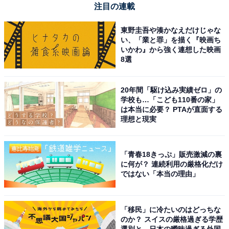
内正規品
注目の連載
Amazonで見る
東野圭吾や湊かなえだけじゃな
い、「業と罪」を描く『映画ち
いかわ』から強く連想した映画
ロジクール「G304」
8選
20年間「駆け込み実績ゼロ」の
学校も…「こども110番の家」
は本当に必要？ PTAが直面する
理想と現実
「青春18きっぷ」販売激減の裏
Logicool G ゲーミングマウス G304 LIGHTSPEED ワイ
に何が？ 連続利用の厳格化だけ
ヤレス ゲーミング マウス 軽量 99g HERO 12Kセンサー 6
ではない「本当の理由」
個プログラムボタン 250時間連続使用可能 ブラック PC
windows mac 国内正規品 【 ファイナルファンタジー
XIV 推奨モデル 】
「移民」に冷たいのはどっちな
Amazonで見る
のか？ スイスの厳格過ぎる学歴
選別と、日本の曖昧過ぎる外国