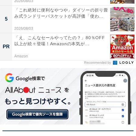
2026/08/03
「これ絶対に便利なやつや」ダイソーの折り畳
み式ランドリーバスケットが高評価「使わ...
5
2026/08/03
「え、こんなセールやってたの？」80％OFF
以上が続々登場！Amazonの本気が...
PR
【今日チェックしたい】ロジクールの人気商品5選
Amazon
Recommended by
ロジクール「M750MGR」
ロジクール ワイヤレスマウス 静音 無線 高速スクロール
Signature M750MGR レギュラー グラファイト M750 国