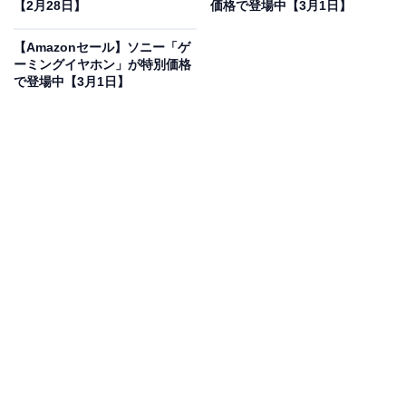
【2月28日】
価格で登場中【3月1日】
【Amazon.co.jp限定】 ロジクール MX MASTER 4 アド
【Amazonセール】ソニー「ゲ
バンスド ワイヤレス マウス 触覚フィードバック 静音
ーミングイヤホン」が特別価格
MX2400GRd
で登場中【3月1日】
Amazonで見る
ロジクールのマウス「MX MASTER 4」は現在10％オフ
の特別価格・税込1万7910円で販売中。タイムセールの
終了時期は明らかにされておらず、
在庫がなくなり次第
終了する可能性もあります
。
この商品のおすすめポイントは？
触覚フィードバックを搭載し、より直感的な操作が可能
に
。
MagSpeed電磁気スクロールホイールによる圧倒的
な速さ
と、8000dpiの高精度センサーで、ガラス面の上
でも滑らかに動きます。
手に馴染む人間工学に基づいた