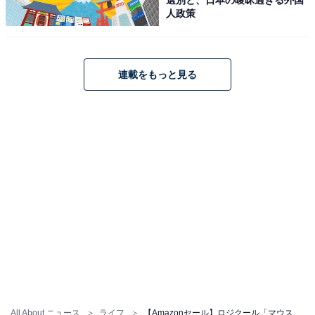
人政策
ロジクール「K295GP」
連載をもっと見る
ロジクール ワイヤレスキーボード K295GP 静音 耐水 キ
ーボード 無線 Unifying K295 グラファイト 国内正規品
Amazonで見る
ロジクール「M650MGR」
All About ニュース
ライフ
【Amazonセール】ロジクール「マウス」が特別価格で登場中【3月2日】