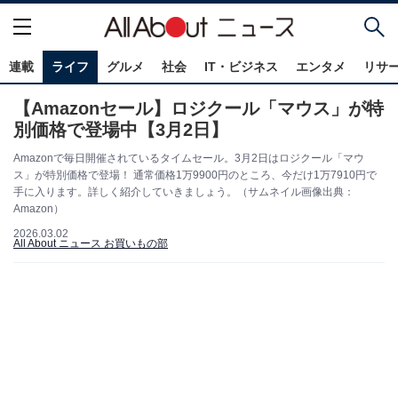
連載
ライフ
グルメ
社会
IT・ビジネス
エンタメ
リサ
【Amazonセール】ロジクール「マウス」が特
別価格で登場中【3月2日】
Amazonで毎日開催されているタイムセール。3月2日はロジクール「マウ
ス」が特別価格で登場！ 通常価格1万9900円のところ、今だけ1万7910円で
手に入ります。詳しく紹介していきましょう。（サムネイル画像出典：
Amazon）
2026.03.02
All About ニュース お買いもの部