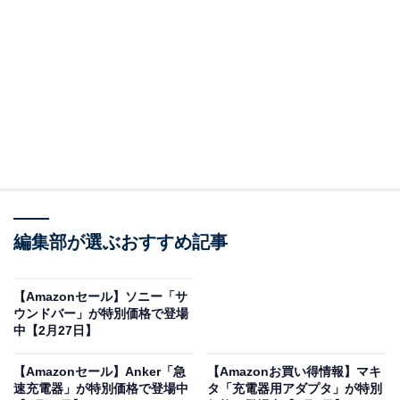
※以下のセール情報は3月2日20時現在のものです。値段
の変更、売り切れの場合もあります。
※本記事で紹介している商品の購入やサービスの利用により、売上の一部が
オールアバウトに還元されることがあります。
ロジクールの「マウス」が“今だけ”の限定価格
編集部が選ぶおすすめ記事
に！ 10％オフで登場
【Amazonセール】ソニー「サ
ウンドバー」が特別価格で登場
中【2月27日】
【Amazonセール】Anker「急
【Amazonお買い得情報】マキ
速充電器」が特別価格で登場中
タ「充電器用アダプタ」が特別