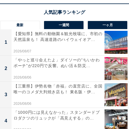
形状
が、長時間のデスクワークを強力にサポートしてく
れる、まさに最高峰の仕事道具ですね！
最新
一週間
一ヶ月
ユーザーからは「スクロールの感触が病みつきになる」
【愛知県】無料の動物園＆観光牧場に、市初の
「静音なのにクリック感がしっかりある」と絶賛の声が
天然温泉も！ 高速道路のハイウェイオア...
1
届いています。一方で、「多機能な分、設定に慣れるま
2026/08/07
で時間がかかる」という声も。作業効率を極限まで高め
「やっと巡り会えたよ」ダイソーの“ちいかわ
たい人や、手に負担の少ないマウスを探している人に
ポーチ”が220円で反響。ぬい活＆防災...
2
は、おすすめの商品といえそうです。
2026/08/06
【三重県】伊勢名物「赤福」の直営店に、全国
唯一のコメダ大判焼き店も！ 東名阪・伊...
3
2026/08/06
「1000円には見えなかった」スタンダードプ
ロダクツのリュックが「高見えする」の...
4