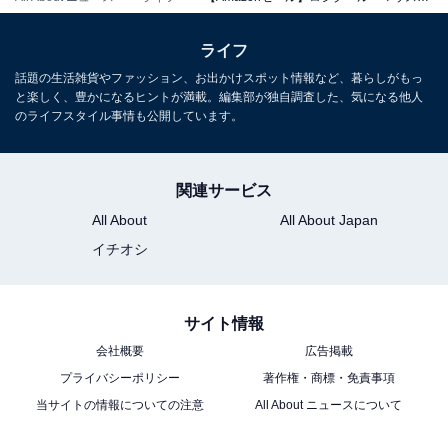
ライフ
話題の生活雑貨やファッション、お出かけスポット情報など、暮らしがもっ
と楽しく、豊かになるヒントが満載。編集部が独自調査した、気になる他人
ロジクール ワイヤレスマウス 静音 無線 高速スクロール
のライフスタイル事情も公開しています。
Signature M650MGR レギュラー グラファイト M650 国
内正規品
Amazonで見る
関連サービス
All About
All About Japan
イチオシ
ロジクール「G703h」
サイト情報
会社概要
広告掲載
プライバシーポリシー
著作権・商標・免責事項
当サイトの情報についての注意
All About ニュースについて