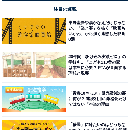
【3月の運勢】うお座（魚座）
注目の連載
東野圭吾や湊かなえだけじゃな
い、「業と罪」を描く『映画ち
いかわ』から強く連想した映画
8選
20年間「駆け込み実績ゼロ」の
学校も…「こども110番の家」
は本当に必要？ PTAが直面する
理想と現実
「青春18きっぷ」販売激減の裏
に何が？ 連続利用の厳格化だけ
ではない「本当の理由」
占い師＆イラストレータープロフィール
「移民」に冷たいのはどっちな
のか？ スイスの厳格過ぎる学歴