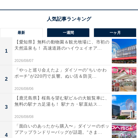
でも、あなたの好きな人は楽しんでくれているはず。新
しい出会いもあります。こっそり乗り換えもアリで！
最新
一週間
一ヶ月
ラッキーポイント……イエローグリーン、ナイロン
【愛知県】無料の動物園＆観光牧場に、市初の
天然温泉も！ 高速道路のハイウェイオア...
ジャケット、片道切符、映画館
1
2026/08/07
「やっと巡り会えたよ」ダイソーの“ちいかわ
ポーチ”が220円で反響。ぬい活＆防災...
2
2026/08/06
【鹿児島県】桜島を望む駅ビルの大観覧車に、
無料の駅ナカ足湯も！ 駅ナカ・駅直結ス...
3
2026/08/08
「面白いのあったから購入〜」ダイソーのポッ
プアップランドリーバッグが話題。“さま...
4