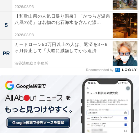
2026/08/03
【和歌山県の人気日帰り温泉】「かつらぎ温泉
八風の湯」は名物の化石海水を含んだ濃...
5
他の星座の運勢も見る
2026/08/08
カードローン50万円以上の人は、返済を3～6
ヶ月停止して『大幅に減額してから返済...
【3月の運勢】おひつじ座（牡羊座）
PR
【3月の運勢】おうし座（牡牛座）※今見ている記事
渋谷法務総合事務所
【3月の運勢】ふたご座（双子座）
Recommended by
【3月の運勢】かに座（蟹座）
【3月の運勢】しし座（獅子座）
【3月の運勢】おとめ座（乙女座）
【3月の運勢】てんびん座（天秤座）
【3月の運勢】さそり座（蠍座）
【3月の運勢】いて座（射手座）
【3月の運勢】やぎ座（山羊座）
【3月の運勢】みずがめ座（水瓶座）