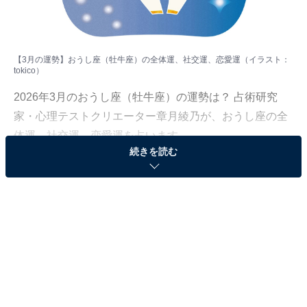
【3月の運勢】おうし座（牡牛座）の全体運、社交運、恋愛運（イラスト：
tokico
）
2026年3月のおうし座（牡牛座）の運勢は？ 占術研究
家・心理テストクリエーター章月綾乃が、おうし座の全
体運、社交運、恋愛運を占います。
続きを読む
＞【2026年3月の運勢】他の星座の運勢が気になる人は
こちら
おうし座（4月20日～5月20日生まれ）
幸せを再定義