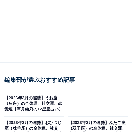
ルートも変更
・全体運
ネガティブな思いを認めてしまいましょう。なんで私だ
け？ どうしてあの人みたいにうまくいかないの？ ずる
い、悔しい、うらやましい、嫌い、憎い、本当に腹が立
つ……、さて、負のパワーは、出し切れたでしょうか？
きっと、まだ言い足りないことがあるかもしれません。
編集部が選ぶおすすめ記事
それだけ、あなたの心はざわつき、傷つき、蝕まれたの
です。
【2026年3月の運勢】うお座
（魚座）の全体運、社交運、恋
モヤッとするのは、自分に与えられるはずのチャンスが
愛運【章月綾乃の12星座占い】
そこにあったせい。同じ手は使えない、同じやり方は通
【2026年3月の運勢】おひつじ
【2026年3月の運勢】ふたご座
用しないから、イライラするのです。踏みつけられた尊
座（牡羊座）の全体運、社交
（双子座）の全体運、社交運、
厳を取り戻す道を探しましょう。これまでの延長にはな