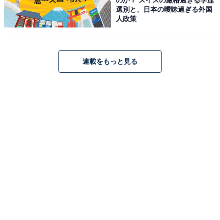
選別と、日本の曖昧過ぎる外国
占い師：
章月 綾乃
人政策
占い、心理テストの執筆、監修。雑誌、Web、広告
タイアップ記事などを多数手がけています。
連載をもっと見る
イラストレーター：
tokico
タウン情報誌の営業、住宅情報誌の編集を経てフリ
ーのイラストレーターに。媒体制作の経験を生かし
て、「わかりやすく、ゆる可愛く」をモットーに媒
体のコンテンツ理解を促進するようなイラストを制
作しています。雑誌やWeb、結婚式やSNSの似顔絵
など幅広い分野で活動中。
こちらもおすすめ
【2026年3月の運勢】「おひつじ座～うお座」
章月綾乃の12星座占い