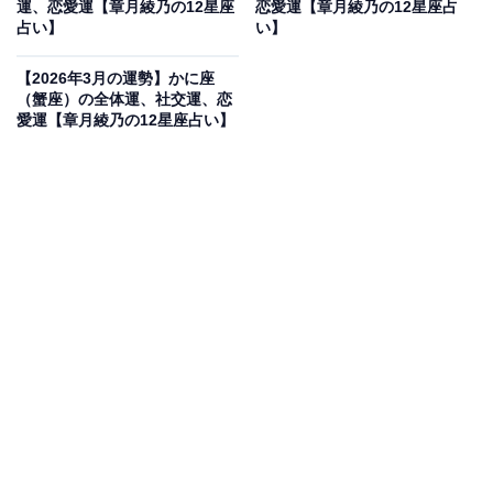
運、恋愛運【章月綾乃の12星座
恋愛運【章月綾乃の12星座占
占い】
い】
さそう。まだ知らないやり方、見ぬ世界を求めて！ 人と
比べない、前例に捉われない人生の始まりです。
【2026年3月の運勢】かに座
（蟹座）の全体運、社交運、恋
愛運【章月綾乃の12星座占い】
・社交運
自分に正直になれそう。合わない人は合わない、付き合
いづらい、これまでは、いい人ムーブでうまくやってい
こうとしてきたと思いますが、取り繕わずに素直に接し
ていく方がいいみたい。ツンツンしている人には、こち
らもツンでいく、話したくない相手との間に第三者を挟
む、または、接点を消す、すると、いろいろスッキリし
ます。優しく親切でガマン強いおうし座さんから、敵味
方を見分ける強いあなたへの転換期にしましょう。
・恋愛運
恋は、友情モードで進んでいきます。これって、付き合
っているの？ 何を考えているのか、よく分からない、