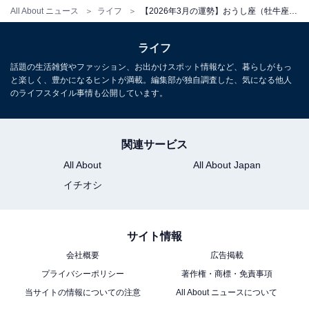
All About ニュース
ライフ
【2026年3月の運勢】おうし座（牡牛座）の全体運、社交運、恋愛運【章月綾乃の12星座占い】
ライフ
話題の生活雑貨やファッション、お出かけスポット情報など、暮らしがもっ
と楽しく、豊かになるヒントが満載。編集部が独自調査した、気になる他人
のライフスタイル事情も公開しています。
関連サービス
All About
All About Japan
イチオシ
サイト情報
会社概要
広告掲載
プライバシーポリシー
著作権・商標・免責事項
当サイトの情報についての注意
All About ニュースについて