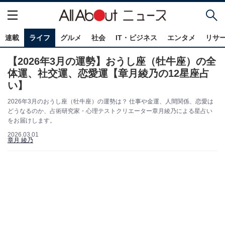
連載
ライフ
グルメ
社会
IT・ビジネス
エンタメ
リサ
【2026年3月の運勢】おうし座（牡牛座）の全
体運、社交運、恋愛運【章月綾乃の12星座占
い】
2026年3月のおうし座（牡牛座）の運勢は？ 仕事や金運、人間関係、恋愛は
どうなるのか、占術研究家・心理テストクリエーター章月綾乃による星占い
をお届けします。
2026.03.01
章月 綾乃